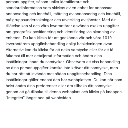
personuppgifter, såsom unika identifierare och
Kaskads Teodor Samuelsson på 916 samt hans
lagkamrat Filip Wilhelmsson på 900.
standardinformation som skickas av en enhet for anpassad
annonsering och innehåll, mätning av annonsering och innehåll,
Några som dock skulle få
en betydligt trevligare
målgruppsundersokningar och utveckling av tjänster.
Med din
start på bortaplan var Team Clan BK som tog sig till
tillåtelse kan vi och våra leverantörer använda exakta uppgifter
Malmö och Baltiska hallen för att möta Kulladals
om geografisk positionering och identifiering via skanning av
BS. De har suttit på en tydlig plan inför den här
enheten. Du kan klicka för att godkänna vår och våra 1019
säsongen kring hur laget skall tackla faktorer som
leverantörers uppgiftsbehandling enligt beskrivningen ovan.
rör såväl samarbetet som de förhållanden de spelar
Alternativt kan du klicka för att neka samtycke eller för att få
under.
åtkomst till mer detaljerad information och ändra dina
inställningar innan du samtycker.
Observera att viss behandling
– Det har varit mycket fokus på kommunikation och
av dina personuppgifter kanske inte kräver ditt samtycke, men
eventuella lösningar på de nya profilerna. Det gäller
du har rätt att invända mot sådan uppgiftsbehandling. Dina
att komma rätt på dem snabbt, berättar Team
inställningar gäller endast den här webbplatsen. Du kan när som
Clans Pontus Andersson.
helst ändra dina preferenser eller dra tillbaka ditt samtycke
genom att gå tillbaka till denna webbplats och klicka på knappen
Det gästande laget var ytterst konsekventa hela
"Integritet" längst ned på webbsidan.
matchen igenom, både när det kommer till
kägelpoäng och banpoäng. Med tre poäng per serie
hela matchen igenom landade de således på 12
poäng mot Kulladals sju, då ett banpar slutade
oavgjort i matchens tredje serie. Kulladal hade med