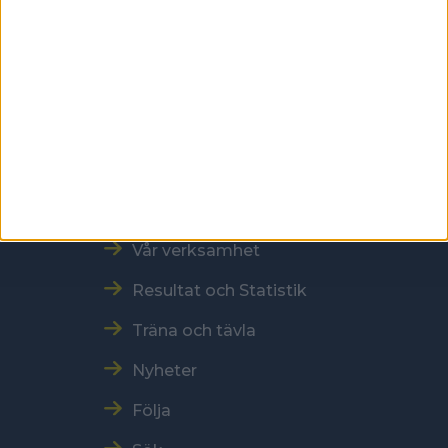
Kontakt
Tel: 086996000
E-post: sbf@swebowl.se
Snabbmeny
Vår verksamhet
Resultat och Statistik
Träna och tävla
Nyheter
Följa