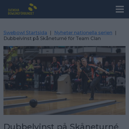
Swebowl Startsida
|
Nyheter nationella serien
|
Dubbelvinst på Skåneturné för Team Clan
Dubbelvinst på Skåneturné