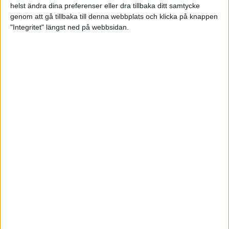
första serierna, men i tredje kom en dipp. Serien blev
helst ändra dina preferenser eller dra tillbaka ditt samtycke
rejält jämn – lagen vann två bord var och till slut gick
genom att gå tillbaka till denna webbplats och klicka på knappen
totalen till SIK med fem pinnar. 13–2 efter tre och
"Integritet" längst ned på webbsidan.
slutligen 18–2 till hemmalaget. Den här matchen var
Denise Egevall matchbäst med 814. Ellie Lund Lilja
följde med 802. Arvidsson/Egevall och Maria
Gundersen, den här gången i par med Roxana
Layrisse, tog återigen full pott i banpoäng, Annette
Hofvanders 742 var bäst i Sollentuna.
Catharina Blixt Jeppson 11 januari 2026 19:32
Sponsorer och samarbetspartners