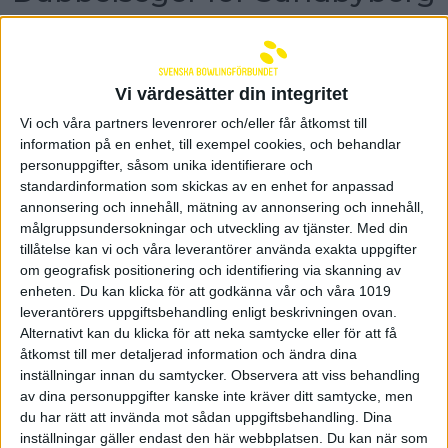
Tre tänkta matcher blev till två denna vintriga
januarisöndag. Flammans match mot Stånga
förhindrades av snö och blåst, vilket gav
Sundbyberg ett utmärkt tillfälle att utöka
Vi värdesätter din integritet
serieledningen. Idag hade SIK besök av först
Vi och våra partners levenrorer och/eller får åtkomst till
Prime och därefter av Sollentuna.
information på en enhet, till exempel cookies, och behandlar
Mot Prime började SIK med att ta ledningen
personuppgifter, såsom unika identifierare och
med 5–0.
Andra serien blev betydligt jämnare men
standardinformation som skickas av en enhet for anpassad
slutade med plus till SIK och 8–2 efter halva
annonsering och innehåll, mätning av annonsering och innehåll,
matchen. De två sista serierna hade Prime inte
målgruppsundersokningar och utveckling av tjänster.
Med din
mycket att sätta emot SIK, som slutade med 1524
tillåtelse kan vi och våra leverantörer använda exakta uppgifter
och 1529, vann serierna med 5–0 respektive 4–1 och
om geografisk positionering och identifiering via skanning av
matchen med 17–3. Pernilla Arvidssons 813 var
enheten. Du kan klicka för att godkänna vår och våra 1019
matchbäst. Paren Arvidsson/Egevall och
leverantörers uppgiftsbehandling enligt beskrivningen ovan.
Gundersen/Kanold tog full pott i banpoäng. Prime
Alternativt kan du klicka för att neka samtycke eller för att få
toppades av Elin Ek på 756.
åtkomst till mer detaljerad information och ändra dina
inställningar innan du samtycker.
Observera att viss behandling
Sollentuna klev ut på banorna härnäst.
Även den
av dina personuppgifter kanske inte kräver ditt samtycke, men
här matchen började SIK med att ta ledningen med
5–0, men nu blev det gånger två. Ledning med 10–0 i
du har rätt att invända mot sådan uppgiftsbehandling. Dina
halvtid alltså. SIK gjorde 1541 och 1543 i de båda
inställningar gäller endast den här webbplatsen. Du kan när som