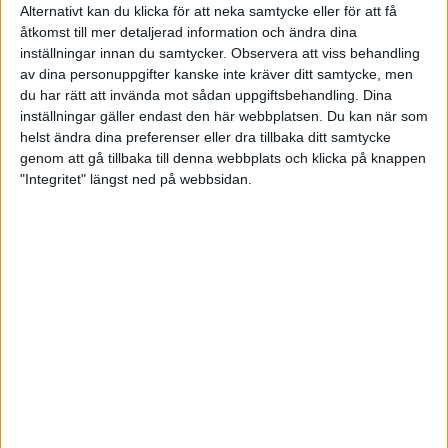
minst oavgjort. I sista serien blev det åter 3─2 till SIK
Alternativt kan du klicka för att neka samtycke eller för att få
som med det tog matchen med 13─7 och landade
åtkomst till mer detaljerad information och ändra dina
på gedigna 5946 i slagning. Segrarna hade en
inställningar innan du samtycker.
Observera att viss behandling
topptrio i Pernilla Arvidsson på 854, Annika Nymark
av dina personuppgifter kanske inte kräver ditt samtycke, men
845 och Stefanie Layrisse 834. Sollentunas Liva
du har rätt att invända mot sådan uppgiftsbehandling. Dina
Vaivade hade 797.
inställningar gäller endast den här webbplatsen. Du kan när som
helst ändra dina preferenser eller dra tillbaka ditt samtycke
I Södra allsvenskan spelade Falcon Ladies och
genom att gå tillbaka till denna webbplats och klicka på knappen
Höganäs en riktigt spännande match
, som
böljade fram och tillbaka. Falcon-tjejerna började
"Integritet" längst ned på webbsidan.
med att ta ledningen med 4─1, fortsatte i fin stil och
hade 7─3 efter två. Falcon gjorde en bra tredjeserie
också, men där vaknade Höganäs till liv på allvar
och vann den med 5─0. 8─7 till gästerna helt
plötsligt … I sista serien tar lagen två bord var, men
Sandra Gustafssons och Olivia Lindéns 449 blir
tungan på vågen - Höganäs tar hem totalen med
3─2 och matchen med 11─9. Falcon Ladies stannar
på 5953 och Höganäs på 5969 – en riktigt fin match.
Det var bra individuella slagningar också, med
Sandra Gustavssons 888 i topp, plus full pott i
banpoäng tillsammans med Olivia Lindén. I
Höganäs var även Caroline Mathiasen över pari med