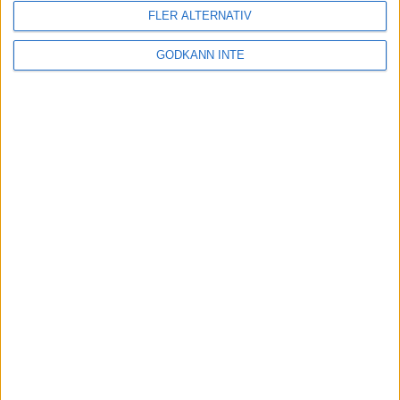
FLER ALTERNATIV
GODKÄNN INTE
Här hittar du Svenska Bowlingförbundets
medlemsrabatt på Strawberry