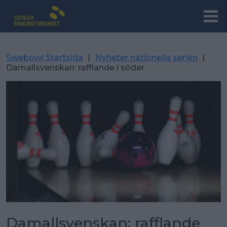
Swebowl Startsida
|
Nyheter nationella serien
|
Damallsvenskan: rafflande i söder
Damallsvenskan: rafflande