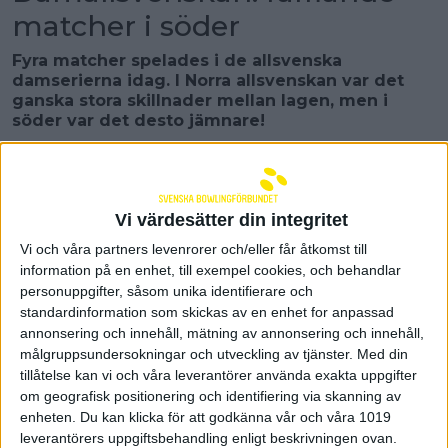
matcher i söder
Fyra matcher spelades i de allsvenska
damserierna idag. I Norra allsvenskan var det
ganska stora skillnader mellan lagen, men i
söder var det desto jämnare!
Flamman hade besök av B-K Eva F hemma på
Fyrishov.
Hemmalaget inledde med att ta
ledningen med 3─2, men sedan var gästerna hetast.
Andra serien vann Evorna med 5─0 och tredje med
Vi värdesätter din integritet
4─1. Även fjärde serien slutade i Eva-favör, nu med
Vi och våra partners levenrorer och/eller får åtkomst till
3─2, och matchen slutade 16─4 till gästerna. I
information på en enhet, till exempel cookies, och behandlar
Flamman var Camilla Eklund bäst med 647, medan
personuppgifter, såsom unika identifierare och
Emma Löfströms 764 var högsta slagning i Eva.
standardinformation som skickas av en enhet for anpassad
Sollentuna gav inte bort matchen gratis till
annonsering och innehåll, mätning av annonsering och innehåll,
gästande Sundbybergs IK
. De första två serierna
målgruppsundersokningar och utveckling av tjänster.
Med din
tog lagen två bord var, men SIK hade de högsta
tillåtelse kan vi och våra leverantörer använda exakta uppgifter
resultaten och vann totalerna. I tredje serien hittade
om geografisk positionering och identifiering via skanning av
Sollentuna inte riktigt något spel och Sumpan
enheten. Du kan klicka för att godkänna vår och våra 1019
kunde vinna den med 4─1 och hade därmed säkrat
leverantörers uppgiftsbehandling enligt beskrivningen ovan.