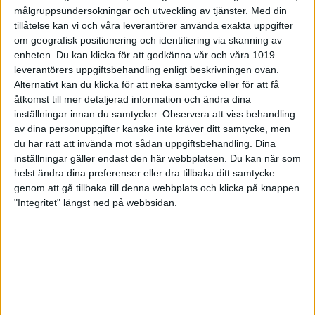
BK Kaskad och Team Stureby.
målgruppsundersokningar och utveckling av tjänster.
Med din
tillåtelse kan vi och våra leverantörer använda exakta uppgifter
– Nu blev det två poäng och det är svårt att säga
om geografisk positionering och identifiering via skanning av
idag om det var bra med två pinnar eller dåligt med
enheten. Du kan klicka för att godkänna vår och våra 1019
två pinnar, det får sluttabellen ge facit på, för den
leverantörers uppgiftsbehandling enligt beskrivningen ovan.
hör lördagen slutade med lite status quo för alla lag
Alternativt kan du klicka för att neka samtycke eller för att få
kring strecket, säger Dennis Johansson i
åtkomst till mer detaljerad information och ändra dina
Falkenberg.
inställningar innan du samtycker.
Observera att viss behandling
av dina personuppgifter kanske inte kräver ditt samtycke, men
Han har ingen riktigt bra analys varför det inte
du har rätt att invända mot sådan uppgiftsbehandling. Dina
stämmer för laget, inte ens på hemmaplan.
inställningar gäller endast den här webbplatsen. Du kan när som
– Vi gjorde det till jämna matcher. Det är inte lätt
helst ändra dina preferenser eller dra tillbaka ditt samtycke
med 44:an, men om man även gör det svårt, blir det
genom att gå tillbaka till denna webbplats och klicka på knappen
svårt, säger en mindre nöjd Dennis Johansson i
"Integritet" längst ned på webbsidan.
Falkenberg.
Den stora vinnaren denna lördag
återfanns i
toppmötet där Team Clan tog chansen att utmana
om seriesegern efter att ha vunnit mot serieledande
BK Kaskad samtidigt som Kaskad fick nöja sig med
en poäng denna lördag efter det oavgjorda mötet
tidigare under lördagen mot Falkenberg.