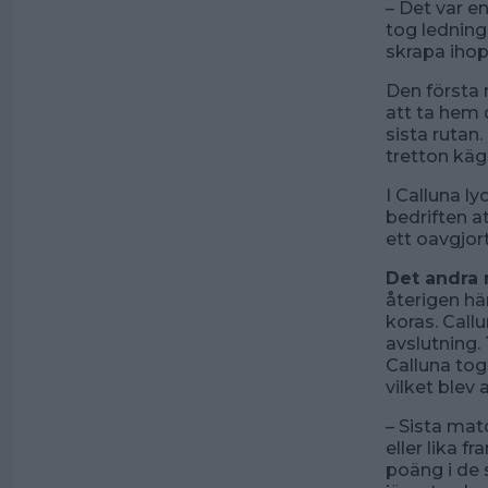
– Det var e
tog ledning
skrapa ihop
Den första
att ta hem 
sista rutan
tretton käg
I Calluna l
bedriften at
ett oavgjor
Det andra 
återigen hä
koras. Cal
avslutning.
Calluna tog
vilket blev
– Sista mat
eller lika f
poäng i de s