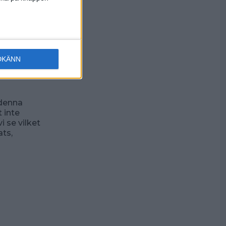
r i par
ias
re spelare
 Bodens BS
DKÄNN
kan där
neutral
 denna
 inte
i se vilket
ts,