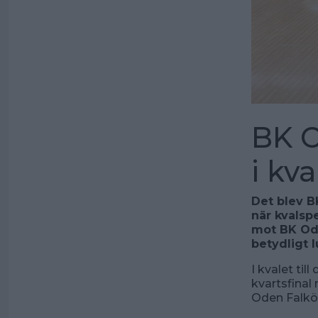
BK C
i kva
Det blev B
när kvalsp
mot BK Ode
betydligt l
I kvalet ti
kvartsfina
Oden Falkö