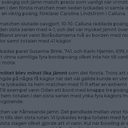
n svängig och jämn match, precis som vanligt när vi mö
en i den första matchen men sedan lyckades vi samla 
 en viktig poäng, förklarar Carolina Lindström i Calluna.
 matchen slutade oavgjort, 10-10. Calluna räddade poä
den sista serien med 4-1, och det var mycket jämnt över
. Bland annat vann Boråsdamerna två av borden med ni
lor samt totalen med 41 käglor.
yckades paret Susanne Brink, 741, och Karin Hjertén, 699
t vinna samtliga fyra bordspoäng vilket inte hör till vanl
t möte.
mötet blev minst lika jämnt
som det första. Trots att 
ngde på några få käglor när det väl gällde kunde en vin
luna lyckades ta hem matchen med 11-9 efter en extrem
 Till exempel vann Oden ett bord med knappa tre poän
 hem totalen i den sista serien med ynka fyra käglors m
 avgörande.
chen var hårresande jämn. Det pendlade mellan vinst fö
ram tills den sista rutan. Vi lyckades knipa totalen med fy
ista slagen vilket gjorde att vi vann. Kul när bowling är 