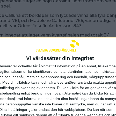
spännande, säger en nöjd
Carolina Lindström
som ser f
 spel.
e Calluna ett bordspar som lyckade vinna alla fyra ba
trand, 781, och Madelene Carlstrand, 766, var omutliga 
duellt var Odens Josefin Andersson, 843.
 innebär att laget vann kvartsfinalen med totalt 3-1.
a ställs nu i semifinalen nästa helg mot förstaseeda
m krigar för att behålla sin plats i den högsta ligan.
 elitseriekval kunde BK Flash
utan problem ta sig vi
Vi värdesätter din integritet
agens kvartsfinal BK Loet från Luleå. Den klara serietvåa
skan vann mötet i Skellefteå med 4-0 efter att ha tagit 
levenrorer och/eller får åtkomst till information på en enhet, till exempe
ifter, såsom unika identifierare och standardinformation som skickas 
g och innehåll, mätning av annonsering och innehåll, målgruppsunde
bli vana vid kval och gjorde det riktigt bra. Idag känner ja
.
Med din tillåtelse kan vi och våra leverantörer använda exakta uppgif
jd Stefan Borgström, spelande coach i Flash.
entifiering via skanning av enheten. Du kan klicka för att godkänna vår
sbehandling enligt beskrivningen ovan. Alternativt kan du klicka för att
matchen slutade 16-4 i Flash favör och den andra avslu
ll mer detaljerad information och ändra dina inställningar innan du samty
elade serier då Härnösandslaget gått ifrån till en ointagl
ina personuppgifter kanske inte kräver ditt samtycke, men du har rätt 
Dina inställningar gäller endast den här webbplatsen. Du kan när som h
a mötet var Flash Björn Wedin matchbäst individuellt m
 tillbaka ditt samtycke genom att gå tillbaka till denna webbplats och k