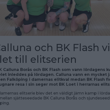
alluna och BK Flash v
let till elitserien
K Calluna Borås och BK Flash som vann lördagens kv
elet inleddes på lördagen. Calluna vann en mycket j
n Falköping i damernas elitkval medan BK Flash fi
ugnare resa i sin seger mot BK Loet i herrarnas elits
ll damernas elitserie blev det en väldigt jämn kamp i lör
l mellan sjätteseedade BK Calluna Borås och sjundesee
ping.