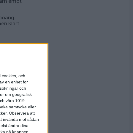
ram emot
npoäng.
men klart
de BK
dare genom
n i
två klara
l cookies, och
av en enhet for
rsokningar och
g igen oss,
ter om geografisk
 och våra 1019
 neka samtycke eller
tades redan
cker.
Observera att
ig ledning
att invända mot sådan
elst ändra dina
ed 893 och
licka på knappen