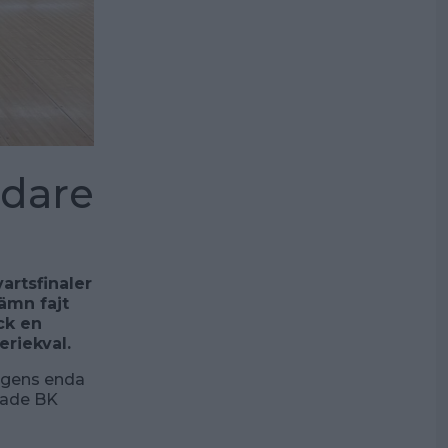
idare
artsfinaler
ämn fajt
ck en
eriekval.
dagens enda
dade BK