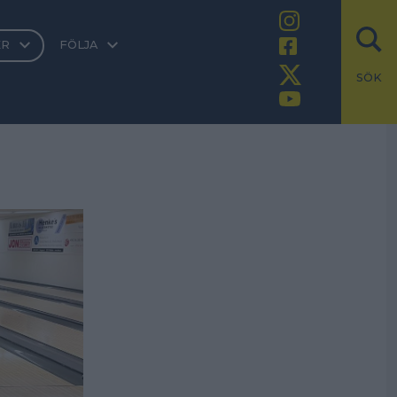
ER
FÖLJA
SÖK