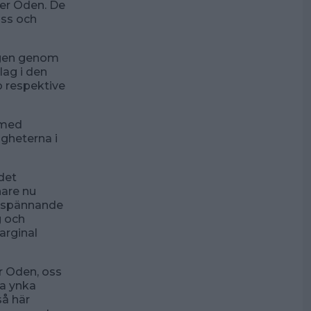
ter Oden. De
oss och
ngen genom
lag i den
o respektive
, med
igheterna i
det
nare nu
t spännande
g och
arginal
r Oden, oss
ra ynka
så här