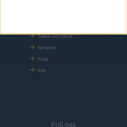
Vår verksamhet
Resultat och Statistik
Träna och tävla
Nyheter
Följa
Sök
Följ oss