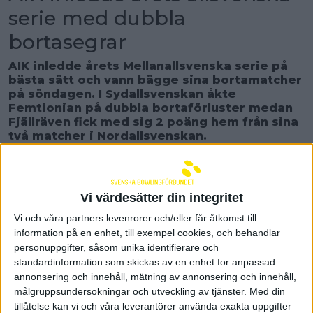
serie med dubbla
bortasegrar
AIK inledde årets Mellanallsvenska serie på
bästa sätt och vann bägge sina bortamatcher
på söndagen. I Sydallsvenskan åkte
Femtionian på dubbla bortaförluster medan
Fjällräven fick med sig 2 poäng hem från sina
två matcher i Nordallsvenskan.
AIK var och nosade på en Elitserieplats i våras, men
föll på målsnöret i kvalet. När den allsvenska serien
drog igång för dem igen på söndagen med dubbla
Vi värdesätter din integritet
Stockholmsderbyn, så visade de direkt att de
tänker vara med där uppe i år igen. Först var det
Vi och våra partners levenrorer och/eller får åtkomst till
match mot Matteus-Pojkarna på förmiddagen, och
information på en enhet, till exempel cookies, och behandlar
där satte AIK full fart direkt och släppte sedan aldrig
personuppgifter, såsom unika identifierare och
av på takten. Bortalaget samlade alla sina
standardinformation som skickas av en enhet for anpassad
slagningar mellan 1704 och 1734, hade avgjort
annonsering och innehåll, mätning av annonsering och innehåll,
matchen efter tre serier och vann till slut med klara
målgruppsundersokningar och utveckling av tjänster.
Med din
14-5.
tillåtelse kan vi och våra leverantörer använda exakta uppgifter