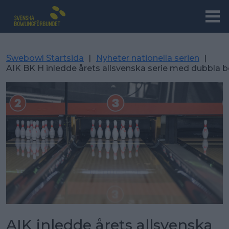
Swebowl Startsida
|
Nyheter nationella serien
|
AIK BK H inledde årets allsvenska serie med dubbla b
AIK inledde årets allsvenska