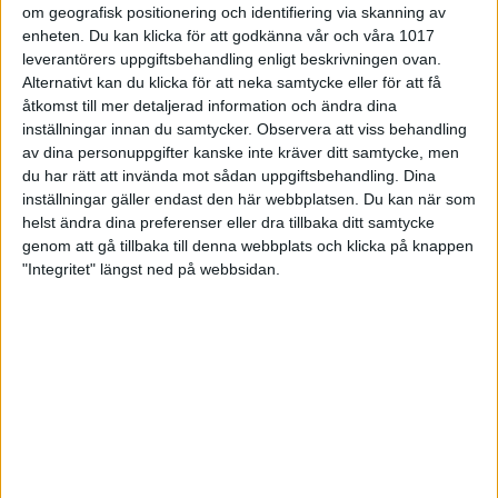
Kevin Melin i AIK visade på storform direkt då han
om geografisk positionering och identifiering via skanning av
blev matchbäst med fina 988. I Matteus-Pojkarna
enheten. Du kan klicka för att godkänna vår och våra 1017
blev Mattias Wetterberg bäst med 917.
leverantörers uppgiftsbehandling enligt beskrivningen ovan.
Alternativt kan du klicka för att neka samtycke eller för att få
AIK åkte sedan vidare till Högdalen för match mot
åtkomst till mer detaljerad information och ändra dina
Stureby F.Där bjöds publiken på fantastisk bowling
inställningar innan du samtycker.
Observera att viss behandling
från båda lagen, då Stureby slog 6921 och AIK fick
ihop 7031. Det var hemmalaget som började bäst
av dina personuppgifter kanske inte kräver ditt samtycke, men
och vann första serien med 3-2, men AIK kom
du har rätt att invända mot sådan uppgiftsbehandling. Dina
tillbaka direkt med 3-2 i både andra och tredje
inställningar gäller endast den här webbplatsen. Du kan när som
serien och sedan satte bortalaget spiken i kistan
helst ändra dina preferenser eller dra tillbaka ditt samtycke
med 4-1 i sista serien och vann matchen med 12-8.
genom att gå tillbaka till denna webbplats och klicka på knappen
AIK's Andreas Gustavsson fick kröna insatsen med
"Integritet" längst ned på webbsidan.
12 raka strike och 300 poäng i sista serien!
Andreas blev också AIK's bäste spelare i matchen
med 958, men matchbäst blev Marcus Tidbäck i
Stureby som slog 959.
Även i sydallsvenskan bjöds det på höga
siffror,
då Femtionian var på besök i Nässjö för
möte med Clan F. Femtionian fick ihop fina 6906,
men det räckte inte så långt mot hemmalagets 7117.
Clan inledde matchen i ett furiöst tempo och vann