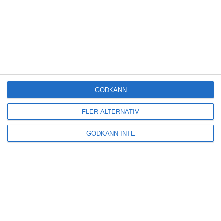
som matchens lirare.
Text: Christian Holmén
Linus Wirén 15 september 2024 18:40
GODKÄNN
Sponsorer och samarbetspartners
FLER ALTERNATIV
GODKÄNN INTE