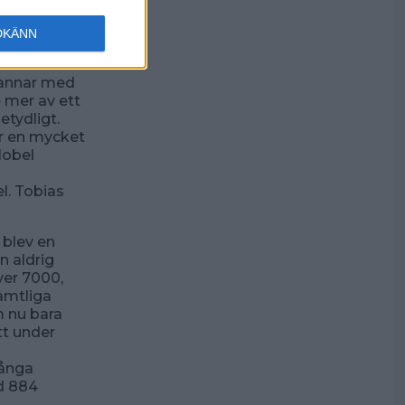
 med 868
DKÄNN
t betydligt
 karrär och
mannar med
e mer av ett
etydligt.
er en mycket
Nobel
l. Tobias
 blev en
 aldrig
ver 7000,
amtliga
m nu bara
tt under
många
d 884