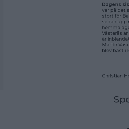
Dagens sis
var på det 
stort för Ba
sedan upp m
hemmalagets
Västerås är
är inblandat
Martin Vase
blev bäst i
Christian H
Spo