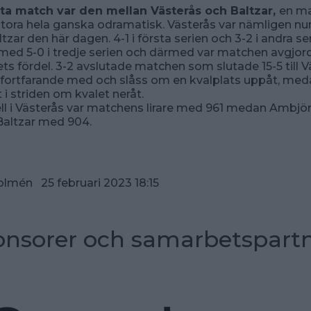
ta match var den mellan Västerås och Baltzar,
en m
stora hela ganska odramatisk. Västerås var nämligen nu
ltzar den här dagen. 4-1 i första serien och 3-2 i andra se
ed 5-0 i tredje serien och därmed var matchen avgjord
 fördel. 3-2 avslutade matchen som slutade 15-5 till V
 fortfarande med och slåss om en kvalplats uppåt, med
 i striden om kvalet neråt.
ll i Västerås var matchens lirare med 961 medan Ambjör
 Baltzar med 904.
olmén 25 februari 2023 18:15
nsorer och samarbetspart