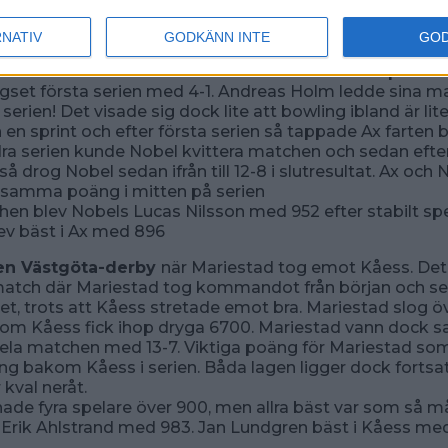
log 957. Joackim fick ihop 944. I Ax var Eskil Lind bäst
RNATIV
GODKÄNN INTE
GO
an bar av till Karlskoga och match mot Nobel,så blev de
 var till och med så att Ax kom ur startblocken på i full
ägset första serien med 4-1. Andreas Holm ledde sina 
 serien! Det visade sig dock lite att bowling ibland är lit
 en sprint och efter första serien så tappade Ax farten b
ra serien kunde Nobel kvittera matchen och sedan eft
så drog Nobel sedan ifrån till 12-8 i slutresultat. Ax och 
samma poäng i mitten på serien
hen blev Nobels Lucas Nilsson med 952 efter stabilt spe
ev bäst i Ax med 896
ven Västgöta-derby
när Mariestad tog emot Kåess. Det
match där Mariestad tog kommandot från början och sen
et, trots att Kåess stretade emot bra. Mariestad slog ö
som Kåess fick ihop dryga 6700. Mariestad vann dock s
hela matchen med 13-7. Viktiga poäng för Mariestad so
äng bakom Kåess i serien. Båda lagen ligger dock fortsa
 kval neråt.
ade fyra spelare över 900, men allra bäst var som så 
 Erik Ahlstrand med 983. Jan Lundgren bäst i Kåess me