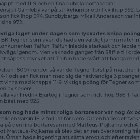
ppt med 11-9 och en fina dubbla bortasegrar!
lensjö i Gamleby var på strikehumör och fick ihop 992.
son fick ihop 974. Sundbybergs Mikail Andersson var i
sina 972.
övriga laget under dagen som lyckades knipa poän
 BK Tegnér, som även de hade en väldigt jämn match 
onkurrenten Taifun. Taifun inledde starkast och ledde
vvägs igenom. Men vaknade gänget från Säffle till orde
ot såpass mycket att Taifun hade svårt att hänga med
tycken 1800+ rundor så vände Tegnér först på matchen i 
4-1 och sen fick man med sig de nädvändiga 3 poängen 
att vinna med knappa 11-9. Viktiga poäng för Tegnér so
en av serien!
alla var Fredrik Bjurteg i Tegnér som fick ihop 936. I Tai
in bäst med 925
 som nog hade minst roliga bortaresor var nog Ax o
mligen varsin 18-2 förlust för dem. Örnen hade det tv
ka på den fina bortaresan med Matteus-Pojkarna och AIK
t Matteus-Pojkarna så blev det en ren överkörning frå
 Örnen hade ingenting att sätta emot och efter raden 5