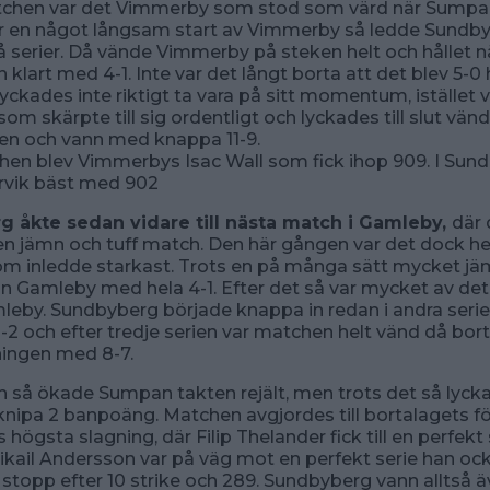
atchen var det Vimmerby som stod som värd när Sump
er en något långsam start av Vimmerby så ledde Sund
vå serier. Då vände Vimmerby på steken helt och hållet 
n klart med 4-1. Inte var det långt borta att det blev 5-0 
ckades inte riktigt ta vara på sitt momentum, istället v
om skärpte till sig ordentligt och lyckades till slut vän
en och vann med knappa 11-9.
hen blev Vimmerbys Isac Wall som fick ihop 909. I Sun
rvik bäst med 902
 åkte sedan vidare till nästa match i Gamleby,
där 
 en jämn och tuff match. Den här gången var det dock
m inledde starkast. Trots en på många sätt mycket jä
nn Gamleby med hela 4-1. Efter det så var mycket av det
mleby. Sundbyberg började knappa in redan i andra ser
-2 och efter tredje serien var matchen helt vänd då bor
ningen med 8-7.
ien så ökade Sumpan takten rejält, men trots det så lyck
ipa 2 banpoäng. Matchen avgjordes till bortalagets fö
högsta slagning, där Filip Thelander fick till en perfekt
ikail Andersson var på väg mot en perfekt serie han oc
 stopp efter 10 strike och 289. Sundbyberg vann alltså 