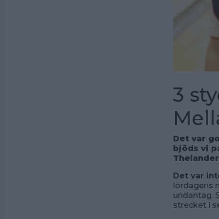
3 st
Mell
Det var go
bjöds vi p
Thelander
Det var i
lördagens m
undantag. 
strecket i 