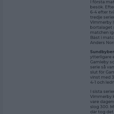
I första m
besök. Eft
6-4 efter t
tredje serie
Vimmerby ly
bortalaget s
matchen ig
Bäst i matc
Anders Nor
Sundbyberg
ytterligare
Gamleby so
serie så va
slut för Ga
vinst med 3
4-1 och led
I sista ser
Vimmerby kn
vare dagens 
slog 300. M
där tog det