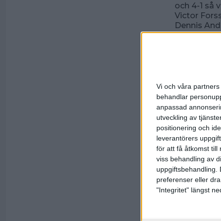
och 4-1 så
Victor For
Dennis Ande
Johansson 
Mot AIK ble
hemmalaget f
två första s
serien blev 
Vi och våra partners 
siffrorna li
behandlar personuppg
och AIK att 
anpassad annonserin
Kevin Melin
utveckling av tjänster
Kvarnström,
positionering och id
Tomas Ehrl
leverantörers uppgift
för att få åtkomst ti
Ax hade all
med match m
viss behandling av d
Örnen i Bir
uppgiftsbehandling. 
redan från 
preferenser eller dra
ribban med 
"Integritet" längst 
med 4-1, 4-1
fortsatt på 
Trots Joacki