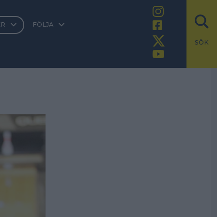
ER
FÖLJA
SÖK