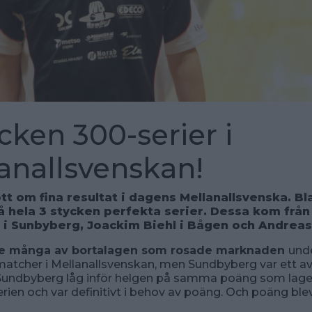
ycken 300-serier i
anallsvenskan!
tt om fina resultat i dagens Mellanallsvenska. B
å hela 3 stycken perfekta serier. Dessa kom från 
 i Sunbyberg, Joackim Biehl i Bågen och Andreas
nte många av bortalagen som rosade marknaden
und
atcher i Mellanallsvenskan, men Sundbyberg var ett av
Sundbyberg låg inför helgen på samma poäng som lage
serien och var definitivt i behov av poäng. Och poäng ble