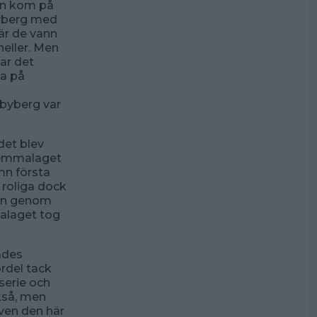
an kom på
byberg med
när de vann
heller. Men
ar det
da på
dbyberg var
det blev
 hemmalaget
mn första
 roliga dock
ien genom
talaget tog
ades
rdel tack
 serie och
kså, men
även den här