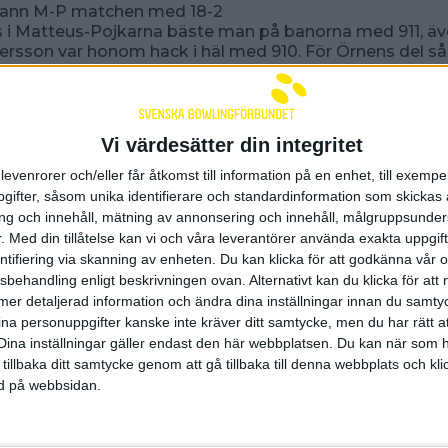
 vann M-P matchen med 18-2
ss i Matteus-Pojkarna bäste man på banorna med 911, ä
rsson var honom hack i häl med 910. För Örnens del så
bäst med 829
v det lite bättre för Örnens del, men inte mycket. Även 
ull fart från start och efter att ha släppt till 2 poäng ti
Vi värdesätter din integritet
erierna så stängde AIK sen dörren helt i sista serien med
sedan lite avslagen, vilket Örnen kunde ta tillvara på för
levenrorer och/eller får åtkomst till information på en enhet, till exempe
te. 16-4 slutade det hela till AIK. I och med detta så forts
ifter, såsom unika identifierare och standardinformation som skickas 
ligga etta och tvåa i serien.
g och innehåll, mätning av annonsering och innehåll, målgruppsunde
 i AIK hade framme stora kanonen och slog fina 987. Alv
.
Med din tillåtelse kan vi och våra leverantörer använda exakta uppgif
 även han i AIK fick ihop 962. Bäst i Örnen den här gån
entifiering via skanning av enheten. Du kan klicka för att godkänna vår
ing med 856
sbehandling enligt beskrivningen ovan. Alternativt kan du klicka för att
ll mer detaljerad information och ändra dina inställningar innan du samty
tså inte heller någon kul lördag.
För deras del inled
ot Bågen i Hagfors. Och det blev en lika rolig upplev
ina personuppgifter kanske inte kräver ditt samtycke, men du har rätt 
kahallen. Bågen var nämligen riktigt på hugget och åkte 
Dina inställningar gäller endast den här webbplatsen. Du kan när som h
start och tittade sedan aldrig i backspegeln. Joackim Bi
 tillbaka ditt samtycke genom att gå tillbaka till denna webbplats och k
300 i första serien som slutade 5-0. När detta sedan fö
ned på webbsidan.
 och 5-0 så stod det till sist 18-2 på resultattavlan. Båge
fjärde plats i serien tack vare vinsten
ms 300 i första serien så fick han till sist se sig slagen