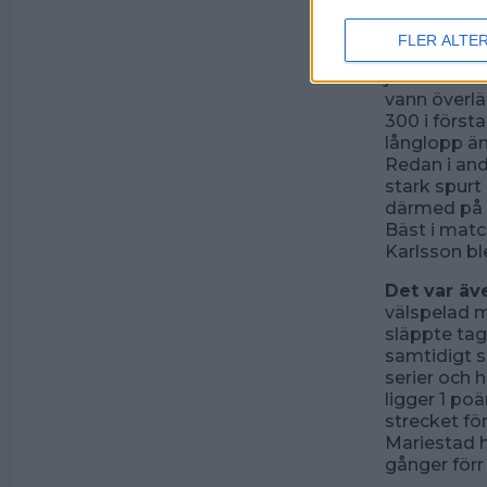
Biehl som s
FLER ALTE
När det sed
jämnare! Det
vann överl
300 i första
långlopp än
Redan i and
stark spurt 
därmed på 
Bäst i matc
Karlsson bl
Det var ä
välspelad 
släppte tag
samtidigt 
serier och 
ligger 1 po
strecket för
Mariestad h
gånger förr