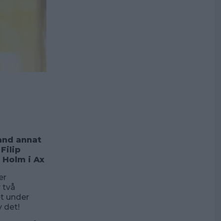
land annat
Filip
 Holm i Ax
er
 två
t under
v det!