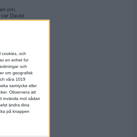
ven om
 var David
här satte
ll Örnen i de
 5-0. Sista
 att puts
l cookies, och
ätter M-P
av en enhet for
rsokningar och
in
ter om geografisk
gen var
 och våra 1019
 neka samtycke eller
cker.
Observera att
des dagen
else som för
att invända mot sådan
ifrån Ax
elst ändra dina
ehl satte
licka på knappen
ljdes upp
n ligger
 av Stefan