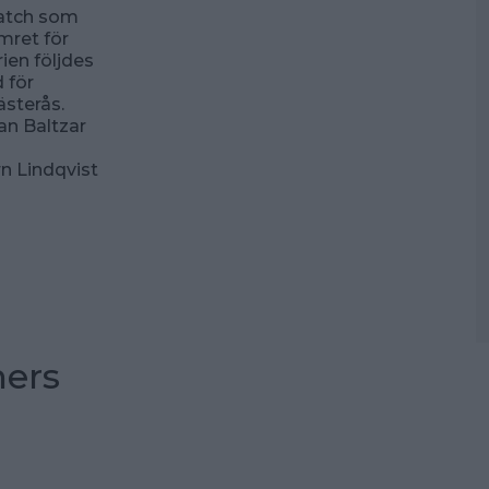
atch som
mret för
rien följdes
 för
ästerås.
an Baltzar
n Lindqvist
ners