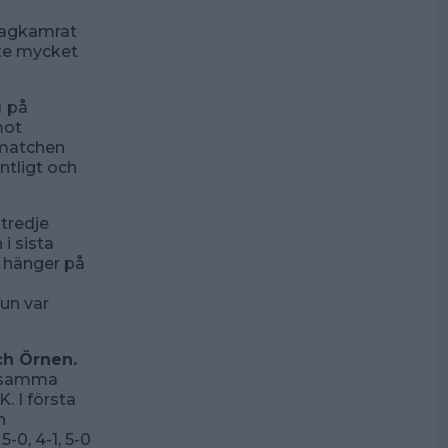
 Lagkamrat
nte mycket
g
på
mot
 matchen
ntligt och
tredje
i sista
m hänger på
fun var
ch Örnen.
eksamma
. I första
n
-0, 4-1, 5-0