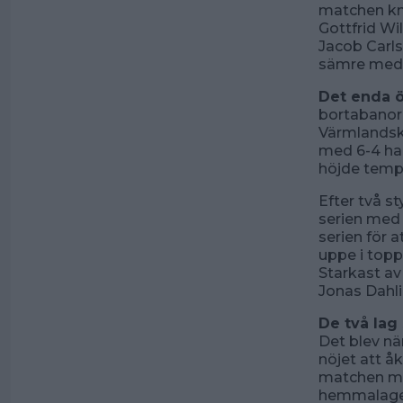
matchen kna
Gottfrid Wi
Jacob Carls
sämre med 
Det enda 
bortabanor
Värmlandsk
med 6-4 hal
höjde temp
Efter två s
serien med 
serien för 
uppe i topp
Starkast av 
Jonas Dahl
De två lag
Det blev nä
nöjet att å
matchen mo
hemmalaget.