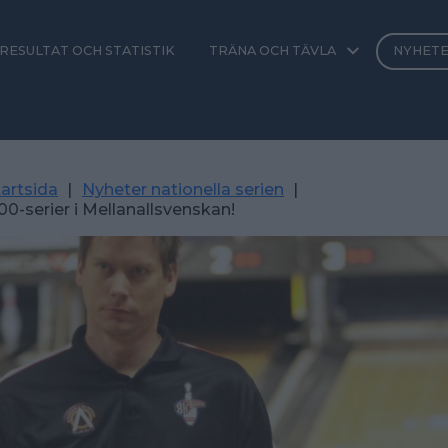
RESULTAT OCH STATISTIK
TRÄNA OCH TÄVLA
NYHET
artsida
|
Nyheter nationella serien
|
00-serier i Mellanallsvenskan!