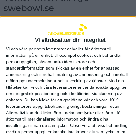
swebowl.se
Lagom till jul är vi glada att kunna presentera
Svenska Bowlingförbundets nya hemsida.
Vid årsskiftet stängs samtliga hemsidor i
Vi värdesätter din integritet
IdrottOnline och nu har Svenska Bowlingförbundet
ersatt den gamla sajten med en ny. Den nya sidan är
Vi och våra partners levenrorer och/eller får åtkomst till
fortsatt under viss utveckling och några delar ska
information på en enhet, till exempel cookies, och behandlar
kompletteras med mer information.
personuppgifter, såsom unika identifierare och
standardinformation som skickas av en enhet for anpassad
Fram till nyår kommer ni att hitta den gamla
annonsering och innehåll, mätning av annonsering och innehåll,
hemsidan på adressen
målgruppsundersokningar och utveckling av tjänster.
Med din
https://idrottonline.se/svenskabowlingforbundet
tillåtelse kan vi och våra leverantörer använda exakta uppgifter
Den gamla sidan uppdateras inte längre och släcks
om geografisk positionering och identifiering via skanning av
alltså ner för gott när vi ringer in det nya året.
enheten. Du kan klicka för att godkänna vår och våra 1019
Som Svenska Bowlingförbundet informerat om är
leverantörers uppgiftsbehandling enligt beskrivningen ovan.
bakgrunden till skiftet att Riksidrottsförbundet från
Alternativt kan du klicka för att neka samtycke eller för att få
och med den 1 januari 2023 inte längre kommer att
åtkomst till mer detaljerad information och ändra dina
erbjuda hemsidor i IdrottOnline. Under året har
inställningar innan du samtycker.
Observera att viss behandling
många förbund och föreningar arbetat med att
av dina personuppgifter kanske inte kräver ditt samtycke, men