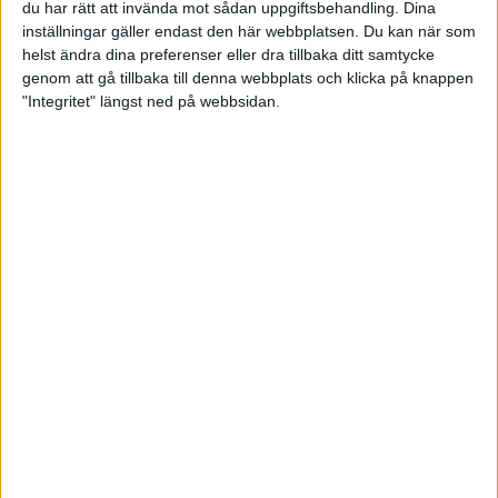
skapa nya hemsidor.
du har rätt att invända mot sådan uppgiftsbehandling. Dina
inställningar gäller endast den här webbplatsen. Du kan när som
Det är bara hemsidan i IdrottOnline som försvinner
helst ändra dina preferenser eller dra tillbaka ditt samtycke
vid årsskiftet, övriga funktioner finns kvar.
genom att gå tillbaka till denna webbplats och klicka på knappen
Dessa är:
"Integritet" längst ned på webbsidan.
Medlemshantering
Aktivitetshantering
Avgiftshantering
LOK
Idrottsmedel
Utbildning
Beslutsstöd
Licenshantering
Integrationsmöjligheter
Inloggning kommer att kunna ske via
login.idrottonline.se
Det är viktigt att alla föreningars kontaktuppgifter
är uppdaterade i IdrottOnline.
Vi hoppas att ni ska trivas på nya swebowl.se!