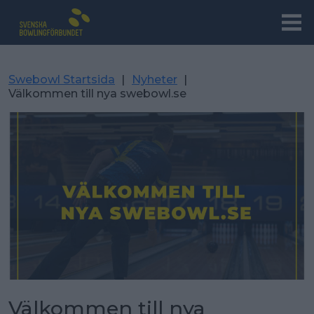
Swebowl Startsida
|
Nyheter
|
Välkommen till nya swebowl.se
Välkommen till nya