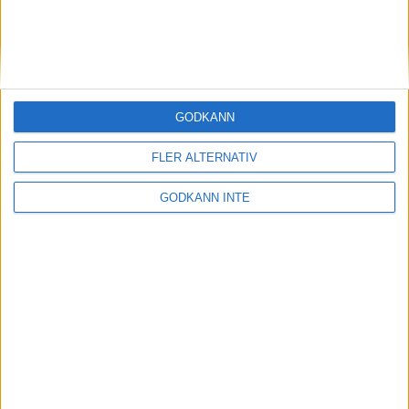
medlemsrabatt på Strawberry
GODKÄNN
FLER ALTERNATIV
GODKÄNN INTE
Adress
Svenska Bowlingförbundet
Box 11016