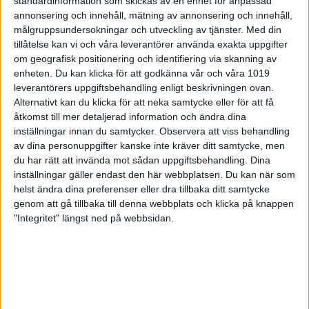
standardinformation som skickas av en enhet for anpassad
Spelarna som är uttagna kommer att representera
annonsering och innehåll, mätning av annonsering och innehåll,
Sverige vid internationella paratävlingar (med
målgruppsundersokningar och utveckling av tjänster.
Med din
undantag för Special Olympics World Games där
tillåtelse kan vi och våra leverantörer använda exakta uppgifter
uttagningsprocessen är annorlunda). De uttagna
om geografisk positionering och identifiering via skanning av
spelarna i Team Sweden Para har sina platser till juni
enheten. Du kan klicka för att godkänna vår och våra 1019
2024.
leverantörers uppgiftsbehandling enligt beskrivningen ovan.
Förbundskaptener för teamet är Maria K. Årberg
Alternativt kan du klicka för att neka samtycke eller för att få
och Mikael Engström.
åtkomst till mer detaljerad information och ändra dina
– Det känns så kul att vi äntligen har ett Team
inställningar innan du samtycker.
Observera att viss behandling
Sweden Para på plats. Det här kommer sporra
av dina personuppgifter kanske inte kräver ditt samtycke, men
många paraspelare att kämpa för att ta en plats vid
du har rätt att invända mot sådan uppgiftsbehandling. Dina
kommande uttagningar. Förhoppningsvis kommer
inställningar gäller endast den här webbplatsen. Du kan när som
fler och fler klubbar komma igång med
helst ändra dina preferenser eller dra tillbaka ditt samtycke
paraverksamhet tack vare detta och det kommer
genom att gå tillbaka till denna webbplats och klicka på knappen
stärka hela bowling-Sverige, säger Maria K. Årberg.
"Integritet" längst ned på webbsidan.
Larry Johansson från BK Bowlinggänget är en av de
uttagna.
– Det känns superbra och jag är väldigt stolt över att
ha kommit med i teamet. Det är stort att vi nu har
ett Team Sweden och det är verkligen ett uppsving
för parabowlingen.