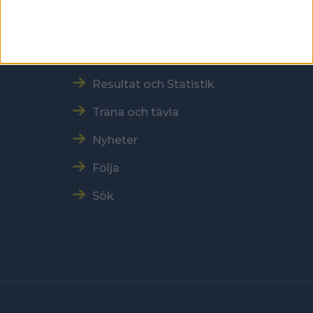
Snabbmeny
Vår verksamhet
Resultat och Statistik
Träna och tävla
Nyheter
Följa
Sök