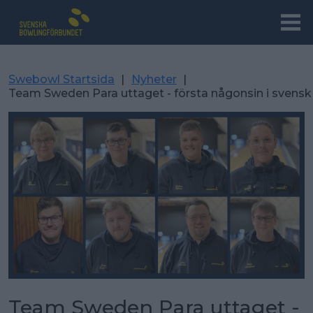
Swebowl Startsida
|
Nyheter
|
Team Sweden Para uttaget - första någonsin i svens
Team Sweden Para uttaget -