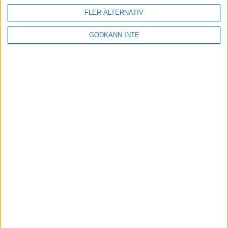
sammankomster och internationella tävlingar
(undantag vid sjukdom)
FLER ALTERNATIV
En spelare som uppfyller samtliga kriterier kan bli
tillfrågad om att behålla sin plats ytterligare ett år.
GODKÄNN INTE
Linus Wirén 22 februari 2023 12:32
Sponsorer och samarbetspartners