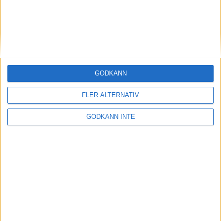
Här hittar du Svenska Bowlingförbundets
medlemsrabatt på Strawberry
GODKÄNN
FLER ALTERNATIV
GODKÄNN INTE
Adress
Svenska Bowlingförbundet