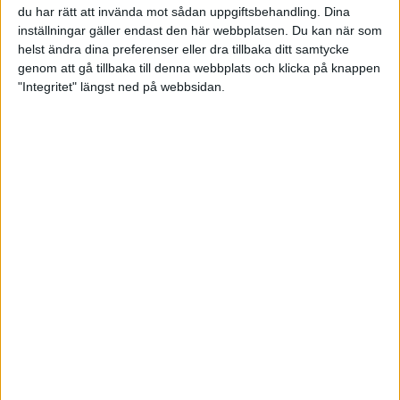
I samma kvalpass hotade tyskan Birgit Noreiks den
du har rätt att invända mot sådan uppgiftsbehandling. Dina
svenska storslammen in i det sista men Josefin höll
inställningar gäller endast den här webbplatsen. Du kan när som
sig kvar på den fjärde och sista seminfinalplatsen
helst ändra dina preferenser eller dra tillbaka ditt samtycke
med blott två käglors marginal till tyskan.
genom att gå tillbaka till denna webbplats och klicka på knappen
Övrig två svenskor Victoria Johansson och Cajsa
"Integritet" längst ned på webbsidan.
Wegner slutade på 19:e respektive 22:a plats i kvalet.
Semifinalerna spelas idag lördag med start redan
klockan 14.30 och finalen klockan 15.15.
1. Sandra Andersson 1285
2. Anna Andersson 1281
3. Jenny Wegner 1273
4. Josefin Hermansson 1260
Länkar:
Resultat:
https://bowlingresults.info/ewc/2022/
Onlinescoring:
http://onlinescoring.dk/
Livestream:
https://ewc2022.etbfchampionships.eu/li
streaming/