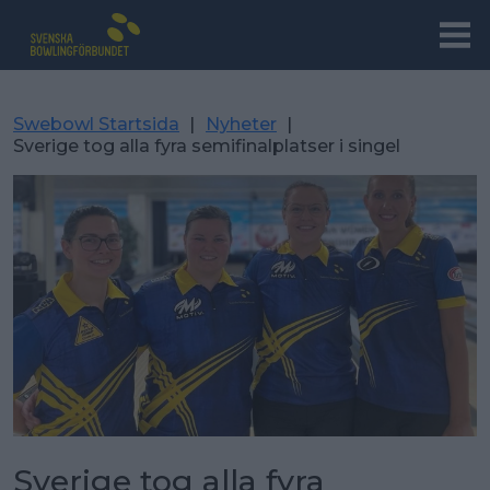
Swebowl Startsida
|
Nyheter
|
Sverige tog alla fyra semifinalplatser i singel
Sverige tog alla fyra