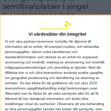
semifinalplatser i singel
De svenska damerna tog alla fyra
semifinalplatserna i singel på EM i Ålborg. I det
sista kvalpasset tog sig Jenny Wegner vidare
och gör kamraterna Sandra Andersson, Anna
Vi värdesätter din integritet
Andersson och Josefin Hermansson sällskap till
semifinalerna.
Vi och våra partners levenrorer och/eller får åtkomst till
information på en enhet, till exempel cookies, och behandlar
Sverige har inlett damernas EM i danska Ålborg på
personuppgifter, såsom unika identifierare och
ett fantastiskt sätt. När semifinalerna i den
standardinformation som skickas av en enhet for anpassad
inledande singel-distansen spelas i eftermiddag är
annonsering och innehåll, mätning av annonsering och innehåll,
det nämligen endast svenskor kvar som ska göra
målgruppsundersokningar och utveckling av tjänster.
Med din
upp om medaljerna.
tillåtelse kan vi och våra leverantörer använda exakta uppgifter
Efter fredagens två första kvalpass hade Sandra
om geografisk positionering och identifiering via skanning av
Andersson, Anna Andersson och Josefin Andersson
enheten. Du kan klicka för att godkänna vår och våra 1019
tagit hand om de tre topplatserna och när det
leverantörers uppgiftsbehandling enligt beskrivningen ovan.
tredje och sista kvalpass avgjordes idag spelade
Alternativt kan du klicka för att neka samtycke eller för att få
även Jenny Wegner strålande bowling och klämde
åtkomst till mer detaljerad information och ändra dina
sig in mellan Anna och Josefin på en tredje plats.
inställningar innan du samtycker.
Observera att viss behandling
av dina personuppgifter kanske inte kräver ditt samtycke, men