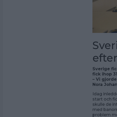
Sver
efter
Sverige fic
fick ihop 
– Vi gjord
Nora Johan
Idag inledd
start och fi
skulle de i
med banorn
problem med