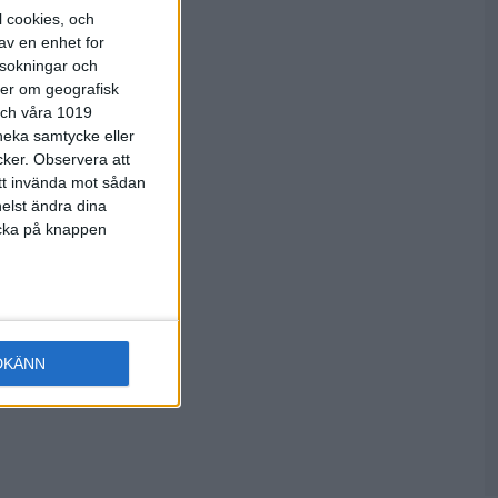
l cookies, och
istans och
av en enhet for
rsokningar och
 efter
ter om geografisk
k är trea
 och våra 1019
lls har två
 neka samtycke eller
.
cker.
Observera att
a lite koll
att invända mot sådan
let utan det
elst ändra dina
licka på knappen
rna börjar
DKÄNN