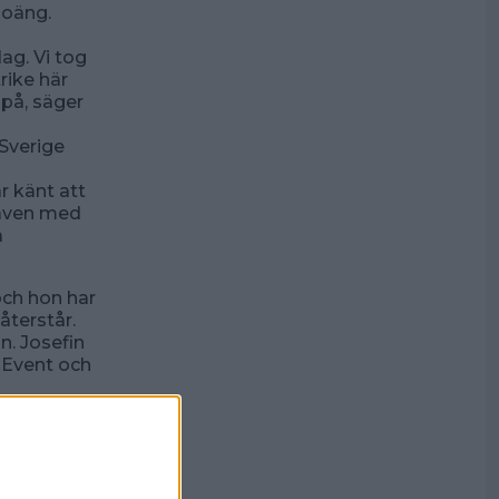
poäng.
lag. Vi tog
rike här
 på, säger
Sverige
r känt att
 även med
a
ch hon har
återstår.
n. Josefin
l Event och
l Event. Det
m var nöjd
anparet i
op det bra.