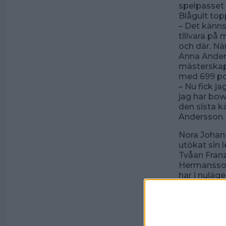
spelpasset 
Blågult top
– Det känns 
tillvara på 
och där. Nä
Anna Anders
mästerskap
med 699 p
– Nu fick j
jag har bow
den sista k
Andersson.
Nora Johan
utökat sin l
Tvåan Franz
Hermansson 
har i nuläge
– Om Nora g
gäller att 
med lagets 
– Vi fick en
andra serie