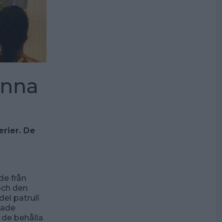
anna
erier. De
de från
 och den
del patrull
hade
 de behålla