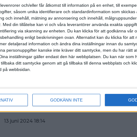
levenrorer och/eller får åtkomst till information på en enhet, till exempe
ck några enklare spärrmissar idag men det är en tuff d
g väntan för spelarna mellan deras slag.
ifter, såsom unika identifierare och standardinformation som skickas 
g och innehåll, mätning av annonsering och innehåll, målgruppsunde
uggade där bakom spelpasset igenom och är åtta poäng
.
Med din tillåtelse kan vi och våra leverantörer använda exakta uppgif
era lag är med och kämpar om topplaceringarna. Danmar
entifiering via skanning av enheten. Du kan klicka för att godkänna vår
äng och Tyskland är femma på 3153. Tyskland som hitti
sbehandling enligt beskrivningen ovan. Alternativt kan du klicka för att
t silver i mästerskapet är just nu femma på 3064 poäng
ll mer detaljerad information och ändra dina inställningar innan du samty
 att försöka få till en lika bra start imorgon. Sedan får vi h
ina personuppgifter kanske inte kräver ditt samtycke, men du har rätt 
ndra lagen gör. Vi behöver inte chansa för att vinna kva
Dina inställningar gäller endast den här webbplatsen. Du kan när som h
att bli topp fyra, säger Robert Andersson.
 tillbaka ditt samtycke genom att gå tillbaka till denna webbplats och k
ned på webbsidan.
rjar det andra blocket imorgon med serie 4-6. Semifinale
5.15 och finalen startar kl 17.00.
ing
RNATIV
GODKÄNN INTE
GO
 13 juni 2024 18:14