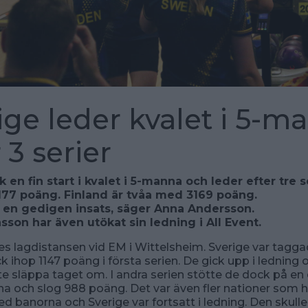
ige leder kvalet i 5-m
 3 serier
k en fin start i kvalet i 5-manna och leder efter tre s
3177 poäng. Finland är tvåa med 3169 poäng.
e en gedigen insats, säger Anna Andersson.
sson har även utökat sin ledning i All Event.
es lagdistansen vid EM i Wittelsheim. Sverige var tagga
ck ihop 1147 poäng i första serien. De gick upp i ledning
nte släppa taget om. I andra serien stötte de dock på en 
a och slog 988 poäng. Det var även fler nationer som 
 banorna och Sverige var fortsatt i ledning. Den skulle