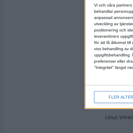
Vi och våra partners 
Det blev do
det blir lån
behandlar personuppg
anpassad annonserin
Finland sk
utveckling av tjänster
Sverige. Fl
positionering och id
med 3154 po
leverantörers uppgift
guld och et
för att få åtkomst ti
– Det gäller
viss behandling av d
på vad de a
uppgiftsbehandling. 
handlar om 
preferenser eller dra
"Integritet" längst 
Kl 10.00 bö
därefter kl 1
Resultat
Livestream
Online scor
FLER ALTE
Linus Wirén