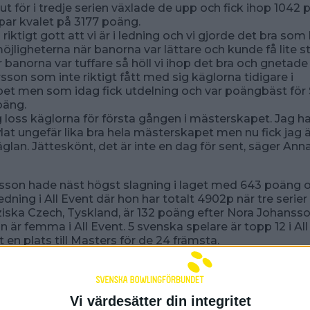
ut för i tredje serien växlade de upp och fick ihop 1042 
par kvalet på 3177 poäng.
riktigt gott att vi är i ledning och vi gjorde det bra som 
möjligheterna när banorna var lättare och kunde få lite st
r banorna var tuffare så höll vi ihop det bra och gnetade
son som inte riktigt fått med sig käglorna tidigare i
et men som idag fick utdelning och var poängbäst för 
oäng.
ag loss käglorna för första gången i mästerskapet. Jag ha
lat ungefär lika bra hela mästerskapet men nu fick jag
äglan. Jätteskönt, det är inte en dag för sent, säger Ann
sson hade näst högst slagning i laget med 643 poäng o
edning i All Event där hon har totalt 4902p när tre serier 
iska Czech, Tyskland, är 132 poäng efter Nora Johansso
är femma i All Event. 5 svenska spelare är topp 12 i Al
t en plats till Masters för de 24 främsta.
ör ett bra block så kommer det att räcka till guldet i Al
ta det ruta för ruta imorgon, säger Robert Andersson so
insats i det första blocket.
 kanonstart i första serien. Det blev lite annorlunda vid b
Vi värdesätter din integritet
n men vi satsade på att spela enklare där och vi håller ih