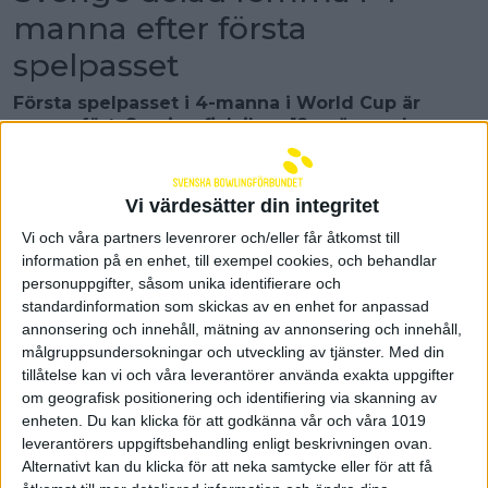
manna efter första
spelpasset
Första spelpasset i 4-manna i World Cup är
genomfört. Sverige fick ihop 12 poäng och
ligger på delad femte plats.
– Det var en godkänd insats men det finns en
hel del som vi kan göra bättre imorgon, säger
Vi värdesätter din integritet
förbundskapten Robert Andersson.
Vi och våra partners levenrorer och/eller får åtkomst till
Efter gårdagens brons för Nora Johansson så var
information på en enhet, till exempel cookies, och behandlar
det dags för hela laget att tillsammans inta banorna
personuppgifter, såsom unika identifierare och
i Kai Tak Sports Park Bowling Centre i Hongkong för
standardinformation som skickas av en enhet for anpassad
det första spelpasset i 4-manna. Sverige inledde
annonsering och innehåll, mätning av annonsering och innehåll,
matchspelet med vinst mot Nya Zeeland. Därefter
målgruppsundersokningar och utveckling av tjänster.
Med din
blev det förlust mot Malaysia. Det fortsatte med
tillåtelse kan vi och våra leverantörer använda exakta uppgifter
varannan seger för blågult spelpasset igenom. I den
om geografisk positionering och identifiering via skanning av
tredje matchen besegrade de Bahamas och
enheten. Du kan klicka för att godkänna vår och våra 1019
därefter föll de mot Kina. I femte matchen vann de
leverantörers uppgiftsbehandling enligt beskrivningen ovan.
över Kina innan det blev förlust mot Singapore.
Alternativt kan du klicka för att neka samtycke eller för att få
Därefter väntade BYE-omgången för Sverige som