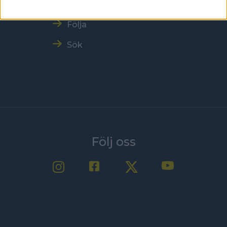
Nyheter
Följa
Sök
Följ oss