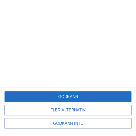
Sponsorer och samarbetspartners
GODKÄNN
Här hittar du Svenska Bowlingförbundets
FLER ALTERNATIV
medlemsrabatt på Strawberry
GODKÄNN INTE