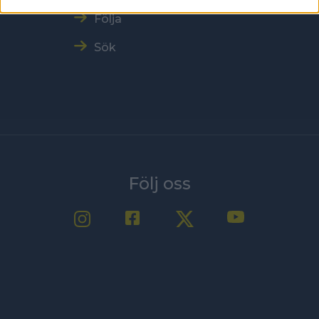
Följa
Sök
Följ oss