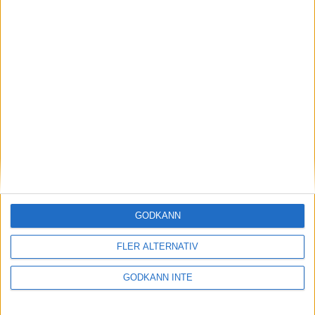
Sponsorer och samarbetspartners
GODKÄNN
Här hittar du Svenska Bowlingförbundets
medlemsrabatt på Strawberry
FLER ALTERNATIV
GODKÄNN INTE