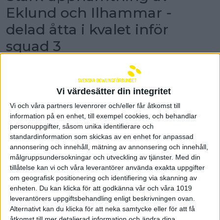
Eklund och Ilhammar -
delad åtta i kvalet inför
squad 3
Inför den sista serien låg Carl Eklund och Robin
Ilhammar snittmässigt på 16:e-plats i
dubbelkvalet i U21-VM. Men när det som mest
Vi värdesätter din integritet
behövdes så svarar de för deras högsta serie
idag och klättrar till en delad åttonde plats i
Vi och våra partners levenrorer och/eller får åtkomst till
kvalet.
information på en enhet, till exempel cookies, och behandlar
– Jag är väldigt stolt över den avslutning som vi
personuppgifter, såsom unika identifierare och
gör. Det är bara att hoppas att det räcker, säger
standardinformation som skickas av en enhet for anpassad
Robin Ilhammar.
annonsering och innehåll, mätning av annonsering och innehåll,
målgruppsundersokningar och utveckling av tjänster.
Med din
De regerande U21-världsmästarna var illa ute i
tillåtelse kan vi och våra leverantörer använda exakta uppgifter
dubbelkvalet men svarade för en riktigt stark
om geografisk positionering och identifiering via skanning av
upphämtning i den tionde serien. Carl Eklund och
Robin Ilhammar avslutade med sju raka strike och
enheten. Du kan klicka för att godkänna vår och våra 1019
fick ihop 248 poäng vilket var deras högsta serie för
leverantörers uppgiftsbehandling enligt beskrivningen ovan.
idag. De klättrade i kvalet och blev delad åtta med
Alternativt kan du klicka för att neka samtycke eller för att få
Aron Hafthorsson/Mikael Aron Vilhelmsson från
åtkomst till mer detaljerad information och ändra dina