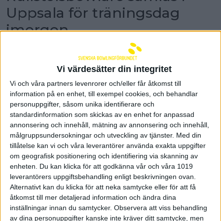
Uppsala för träningsdag
imorgon
På lördag är det dags för en öppen träningsdag
för rullstolsbowlare i den nyöppnade hallen Pins
and Games i Uppsala. Det har skett en stor
Vi värdesätter din integritet
utveckling inom verksamheten för
Vi och våra partners levenrorer och/eller får åtkomst till
rullstolsbowling den senaste tiden och 17
information på en enhet, till exempel cookies, och behandlar
spelare är anmälda till träningsdagen.
personuppgifter, såsom unika identifierare och
Svenska Bowlingförbundet arrangerar
standardinformation som skickas av en enhet for anpassad
träningsdagen i Uppsala och den är öppen för alla
annonsering och innehåll, mätning av annonsering och innehåll,
som bowlar från manuell rullstol i Sverige oavsett
målgruppsundersokningar och utveckling av tjänster.
Med din
hur länge man varit aktiv.
tillåtelse kan vi och våra leverantörer använda exakta uppgifter
– Det är många fler spelare som kommer vara med
om geografisk positionering och identifiering via skanning av
än vad vi hade kunnat hoppats på. För 1,5 år sedan
enheten. Du kan klicka för att godkänna vår och våra 1019
var det endast en rullstolsspelare som var igång och
leverantörers uppgiftsbehandling enligt beskrivningen ovan.
spelade i Sverige så det är fräckt att vi är så många
Alternativt kan du klicka för att neka samtycke eller för att få
nu, säger Johanna Svenungsson,
åtkomst till mer detaljerad information och ändra dina
verksamhetsutvecklare inom parabowling på
inställningar innan du samtycker.
Observera att viss behandling
Svenska Bowlingförbundet.
av dina personuppgifter kanske inte kräver ditt samtycke, men