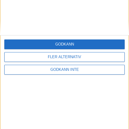
Här hittar du Svenska Bowlingförbundets
medlemsrabatt på Strawberry
GODKÄNN
FLER ALTERNATIV
GODKÄNN INTE
Adress
Svenska Bowlingförbundet