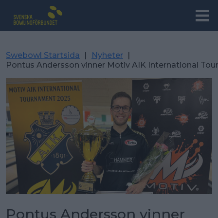
Swebowl Startsida
|
Nyheter
|
Pontus Andersson vinner Motiv AIK International To
Pontus Andersson vinner