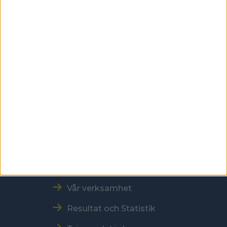
Besöksadress
Skansbrogatan 7
118 60 Stockholm
Kontakt
Tel: 086996000
E-post: sbf@swebowl.se
Snabbmeny
Vår verksamhet
Resultat och Statistik