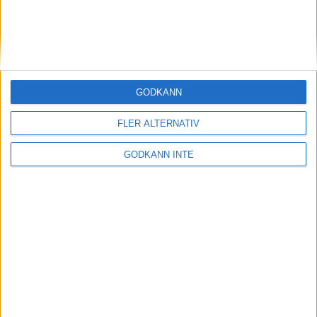
GODKÄNN
FLER ALTERNATIV
GODKÄNN INTE
Topp 3 Motiv AIK International Tournament 2025
1. Pontus Andersson, Team Clan Nässjö BK
2. Leo Norgren, IKW/Köping BK
3. Tomas Käyhkö, Finland
Resultat
Linus Wirén 06 januari 2025 19:00