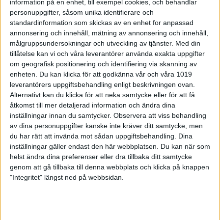
uppe och kämpat hela vägen även om spelet gick
information på en enhet, till exempel cookies, och behandlar
väldigt upp och ned. Men jag har hela tiden
personuppgifter, såsom unika identifierare och
fokuserat på processen och tagit det slag för slag.
standardinformation som skickas av en enhet for anpassad
Jag lyckades tömma den sista rutan i finalsteg 3
annonsering och innehåll, mätning av annonsering och innehåll,
men som tur var gick det vägen ändå med minsta
målgruppsundersokningar och utveckling av tjänster.
Med din
möjliga marginal, säger Pontus Andersson.
tillåtelse kan vi och våra leverantörer använda exakta uppgifter
om geografisk positionering och identifiering via skanning av
Leo Norgren var tävlingens stora överraskning. 18-
enheten. Du kan klicka för att godkänna vår och våra 1019
åringen från IKW/Köping storspelade under
leverantörers uppgiftsbehandling enligt beskrivningen ovan.
finaldagen. I finalsteg 1 var han tvåa för att sedan
Alternativt kan du klicka för att neka samtycke eller för att få
vara i topp i både finalsteg 2 och 3. Han gick vidare
åtkomst till mer detaljerad information och ändra dina
som etta till stegfinalen med 3666 poäng över 16
inställningar innan du samtycker.
Observera att viss behandling
serier och var 143 poäng före tvåan Tomas Käyhkö,
av dina personuppgifter kanske inte kräver ditt samtycke, men
Finland. Pontus Andersson berättar att han
inspirerades av Leo Norgrens spel i tävlingen.
du har rätt att invända mot sådan uppgiftsbehandling. Dina
– Det var Leo som gjorde att jag utnyttjade vissa
inställningar gäller endast den här webbplatsen. Du kan när som
delar av banan i spelet som jag inte hade funderat
helst ändra dina preferenser eller dra tillbaka ditt samtycke
på tidigare. Det gäller att vara uppmärksam på vilka
genom att gå tillbaka till denna webbplats och klicka på knappen
som gör det bra och vilka lösningar de använder sig
"Integritet" längst ned på webbsidan.
av. Leo spelade fantastiskt bra och krossade det
mesta i flera finalsteg. Jag försökte ta efter hans
spel och göra min grej av det och spela med uretan
längre ut i banan.