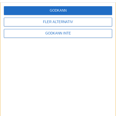
Sveriges lag: Anna Andersson, Josefin Hermansson,
GODKÄNN
Sandra Andersson, Victoria Johansson, Cajsa
Wegner, Jenny Wegner.
FLER ALTERNATIV
Kolla även in våra sociala medier för det senaste om
EM.
GODKÄNN INTE
Facebook
Instagram
Twitter
Linus Wirén 10 augusti 2022 13:29
Sponsorer och samarbetspartners