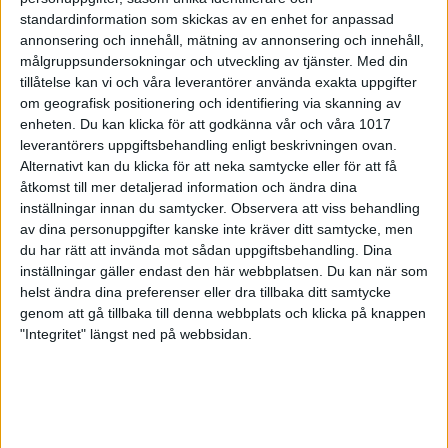
All Event
standardinformation som skickas av en enhet for anpassad
annonsering och innehåll, mätning av annonsering och innehåll,
Så här spelas de olika distanserna:
målgruppsundersokningar och utveckling av tjänster.
Med din
tillåtelse kan vi och våra leverantörer använda exakta uppgifter
Singel
om geografisk positionering och identifiering via skanning av
Alla spelar 6 serier i kvalet. De fyra bästa med högst
enheten. Du kan klicka för att godkänna vår och våra 1017
totalslagning går vidare till semifinal. Ettan möter
leverantörers uppgiftsbehandling enligt beskrivningen ovan.
fyran, tvåan ställs mot trean. Semifinal och final
Alternativt kan du klicka för att neka samtycke eller för att få
spelas över 1 serie. Den med högst totalslagning
åtkomst till mer detaljerad information och ändra dina
vinner.
inställningar innan du samtycker.
Observera att viss behandling
Dubbel
av dina personuppgifter kanske inte kräver ditt samtycke, men
Alla spelar 6 serier vardera i kvalet. Totalslagningen
du har rätt att invända mot sådan uppgiftsbehandling. Dina
för dubbelparen läggs ihop och de fyra bästa går
inställningar gäller endast den här webbplatsen. Du kan när som
vidare till semifinal. Ettan möter fyran, tvåan ställs
helst ändra dina preferenser eller dra tillbaka ditt samtycke
mot trean. I semifinal och final spelar båda spelarna
genom att gå tillbaka till denna webbplats och klicka på knappen
varsin serie. De med högst totalslagning vinner.
"Integritet" längst ned på webbsidan.
3-manna
Alla tre spelare kör 6 serier vardera i kvalet. Tre
serier tisdag och resterande tre serier på onsdag. De
fyra bästa lagen går vidare till semifinal. Ettan möter
fyran, tvåan ställs mot trean. I semifinal och final