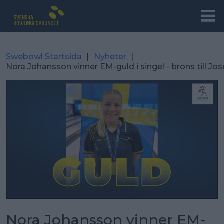
Swebowl Startsida
|
Nyheter
|
Nora Johansson vinner EM-guld i singel - brons till J
Nora Johansson vinner EM-