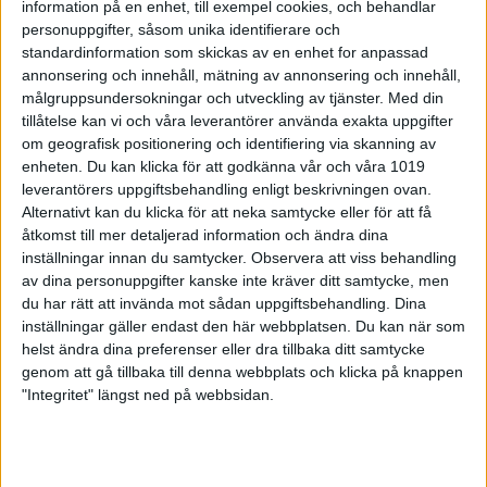
längsta strået och vann med 243-231.
information på en enhet, till exempel cookies, och behandlar
– Josefin spelade bra och det var en tuff match. Det
personuppgifter, såsom unika identifierare och
var lite trist att vi behövde mötas i semifinalen. Det
standardinformation som skickas av en enhet for anpassad
hade varit roligare att mötas i finalen även om det
annonsering och innehåll, mätning av annonsering och innehåll,
samtidigt hade varit speciellt också då guldet stod
målgruppsundersokningar och utveckling av tjänster.
Med din
på spel.
tillåtelse kan vi och våra leverantörer använda exakta uppgifter
om geografisk positionering och identifiering via skanning av
I finalen fick Nora Johansson ta sig an Franziska
enheten. Du kan klicka för att godkänna vår och våra 1019
Czech, Tyskland. Johansson vann till sist med 232-
leverantörers uppgiftsbehandling enligt beskrivningen ovan.
210 och 21-åringen tar hem EM-guldet i
Alternativt kan du klicka för att neka samtycke eller för att få
mästerskapsdebuten på seniornivå.
åtkomst till mer detaljerad information och ändra dina
– Jag kämpade hela vägen och gav aldrig upp. Det
var verkligen guldet jag ville ha. Det känns riktigt bra.
inställningar innan du samtycker.
Observera att viss behandling
Hur upplevde du finalen?
av dina personuppgifter kanske inte kräver ditt samtycke, men
Det kändes som jag hade lite kontroll på det till en
du har rätt att invända mot sådan uppgiftsbehandling. Dina
början men sedan ställde jag ett hål och det blev
inställningar gäller endast den här webbplatsen. Du kan när som
tight. Men sedan lämnade hon några enkelkäglor
helst ändra dina preferenser eller dra tillbaka ditt samtycke
och jag slog de strikar som behövdes.
genom att gå tillbaka till denna webbplats och klicka på knappen
"Integritet" längst ned på webbsidan.
Nora Johansson berättar att hon har en god känsla i
hallen sedan hon blev femma och bästa dam i
Europatourtävlingen där i höstas.
– Det är en stor fördel att spela med purple hammer