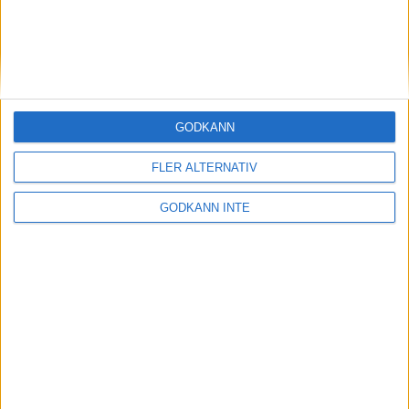
Brons Josefin Hermansson, klubb Team X-Calibur,
GODKÄNN
Partille.
FLER ALTERNATIV
GODKÄNN INTE