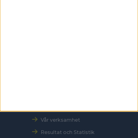
Besöksadress
Skansbrogatan 7
118 60 Stockholm
Kontakt
Tel: 086996000
E-post: sbf@swebowl.se
Snabbmeny
Vår verksamhet
Resultat och Statistik