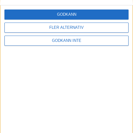
GODKÄNN
FLER ALTERNATIV
GODKÄNN INTE
Här hittar du Svenska Bowlingförbundets
medlemsrabatt på Strawberry