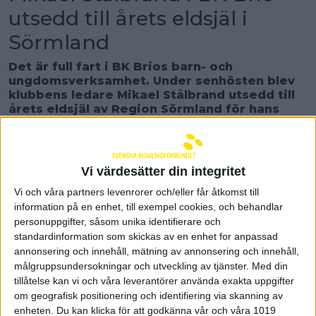
utsedd till årets eldsjäl i
Sörmland
Det är full fart i BK Brios barn- och
ungdomsverksamhet. Under senhösten blev
klubbens ledare Mikael Stålbrand utsedd till
årets eldsjäl av Region Sörmland för hans
stora engagemang i föreningen.
I december fick Mikael Stålbrand ta emot ett
stipendium på 10 000 kronor från region Sörmland
Vi värdesätter din integritet
för hans stora engagemang i BK Brio.
– Det var inte så många idrottspriser som delades
Vi och våra partners levenrorer och/eller får åtkomst till
ut och det var jättekul att få ta emot stipendiet,
information på en enhet, till exempel cookies, och behandlar
säger Mikael Stålbrand.
personuppgifter, såsom unika identifierare och
standardinformation som skickas av en enhet for anpassad
För drygt ett år sedan drog Mikael Stålbrand
annonsering och innehåll, mätning av annonsering och innehåll,
tillsammans med Robert Takacs igång barn och
målgruppsundersokningar och utveckling av tjänster.
Med din
ungdomsverksamhet i Nyköpingsklubben BK Brio.
tillåtelse kan vi och våra leverantörer använda exakta uppgifter
Mikael Stålbrand gick i pension för ett par år sedan
om geografisk positionering och identifiering via skanning av
och hade tidigare även varit engagerad i Jönåkers
enheten. Du kan klicka för att godkänna vår och våra 1019
Golfklubb. Han hade med sig hur de utvecklat barn