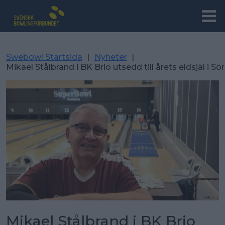
Swebowl Startsida
|
Nyheter
|
Mikael Stålbrand i BK Brio utsedd till årets eldsjäl i S
Mikael Stålbrand i BK Brio