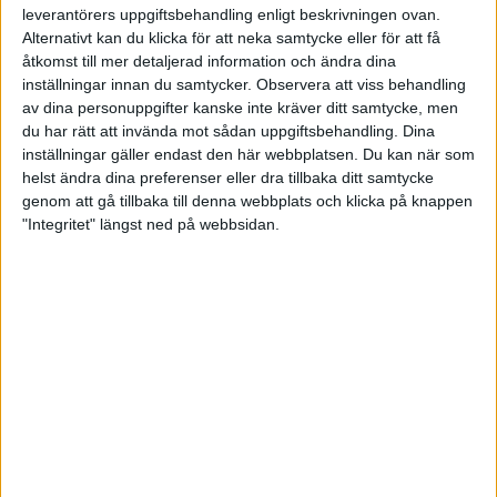
leverantörers uppgiftsbehandling enligt beskrivningen ovan.
och ungdomsverksamheten där och tänkte att de
Alternativt kan du klicka för att neka samtycke eller för att få
borde kunna göra en liknande resa med BK Brio. De
åtkomst till mer detaljerad information och ändra dina
lade ut lappar i hallen och började med prova-på-
inställningar innan du samtycker.
Observera att viss behandling
träningar på loven.
– Vår inställning har varit att alla ska få vara med.
av dina personuppgifter kanske inte kräver ditt samtycke, men
Det har inte varit någon selektering och vi har
du har rätt att invända mot sådan uppgiftsbehandling. Dina
försökt hålla det så billigt som möjligt att vara med
inställningar gäller endast den här webbplatsen. Du kan när som
i träningsverksamheten.
helst ändra dina preferenser eller dra tillbaka ditt samtycke
genom att gå tillbaka till denna webbplats och klicka på knappen
Det har tagit en fin fart och i den yngre gruppen för
"Integritet" längst ned på webbsidan.
6-12 år tränar 12-15 barn och i den äldre gruppen 12-18
år är runt åtta ungdomar med.
– Det verkar som att barnen och ungdomarna
tycker att träningarna är kul. Vi har inte haft sådan
medlemstillströmning tidigare. Det kommer nya
spelare i stort sett varje vecka. Det gäller att ta hand
om alla på ett bra sätt.
Idag är de fyra ledare på träningspassen. Mikael och
Robert har hjälp av de yngre ledarna Leon Lundell
och Zackarias Wirström som själva tävlar mycket.
– Det är viktigt för barnen med unga förebilder och