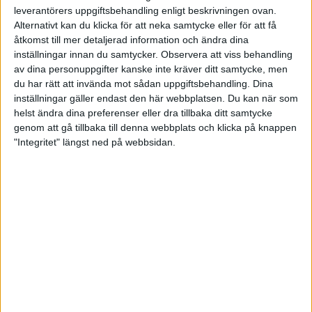
poäng. Jesper Svensson är näst bäste svensk med
leverantörers uppgiftsbehandling enligt beskrivningen ovan.
en sjätteplats på 1365 poäng och därefter kommer
Alternativt kan du klicka för att neka samtycke eller för att få
Robin Noberg på plats sju.
åtkomst till mer detaljerad information och ändra dina
inställningar innan du samtycker.
Observera att viss behandling
Team Sweden hade två gemensamma starter
under helgen där även spelarna i
av dina personuppgifter kanske inte kräver ditt samtycke, men
utvecklingsgruppen samt flera landslagsaktuella
du har rätt att invända mot sådan uppgiftsbehandling. Dina
juniorer kom till start.
inställningar gäller endast den här webbplatsen. Du kan när som
– En fin helg och allt kring tävlingen har flutit på
helst ändra dina preferenser eller dra tillbaka ditt samtycke
väldigt bra. Det är dock lite olika hur resultatet blir
genom att gå tillbaka till denna webbplats och klicka på knappen
när man har många starka spelare i samma start.
"Integritet" längst ned på webbsidan.
Ibland blir det jättebra men denna denna gång
märkte vi att profilen höll lite sämre för spelarna
med många varv och mycket skruv, säger Robert
Andersson och fortsätter:
– Men jag är nöjd med att det är en svårare profil i
tävlingen. Det är jättebra att våra juniorer får känna
på det. Jag har varnat dem för att de kommer att
stöta på tuffare profiler än vad de är vana att spela
på och vid sommarens läger i Eskilstuna tränade vi
just på de bitarna.
Utöver Markus Janssons höga poäng så lyfter