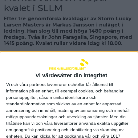
kvalet i SLLM
Efter tre genomförda kvaldagar av Storm Lucky
Larsen Masters är Markus Jansson i nuläget i
ledning. Han slog till med höga 1480 poäng i
fredags. Tvåa är John Faragalla, Singapore, med
1415 poäng. Kvalet rullar vidare idag kl 18.00.
Redan i tävlingens andra start fick Markus Jansson
ihop 1480 poäng över 6 serier. I den femte serien
slog han till med tävlingens första och hittills enda
trehundring. Pergamon-spelaren leder kvalet med
Vi värdesätter din integritet
65 poäng mer än tvåan John Faragalla, Singapore.
Vi och våra partners levenrorer och/eller får åtkomst till
– Markus brukar spela väldigt bra på långoljat och
gjorde en oerhört stark insats i fredags, säger
information på en enhet, till exempel cookies, och behandlar
förbundskapten Robert Andersson som följde
personuppgifter, såsom unika identifierare och
helgens spel.
standardinformation som skickas av en enhet for anpassad
annonsering och innehåll, mätning av annonsering och innehåll,
Flera PBA-proffs har klivit in i tävlingen och
målgruppsundersokningar och utveckling av tjänster.
Med din
söndagens sista start vanns av AJ Johnson som är
tillåtelse kan vi och våra leverantörer använda exakta uppgifter
totalt trea i kvalet på 1393 poäng. Andrew Anderson
om geografisk positionering och identifiering via skanning av
blev tvåa i samma start och är totalt fyra med 1387
enheten. Du kan klicka för att godkänna vår och våra 1017