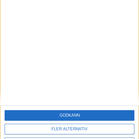
Här hittar du Svenska Bowlingförbundets
medlemsrabatt på Strawberry
GODKÄNN
Adress
FLER ALTERNATIV
Svenska Bowlingförbundet