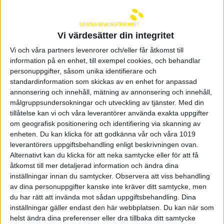
Svenska Bowlingförbundets ledarstipendium
delas ut på årsmötet och nu är det dags att hitta
den stipendiat som kommer att få ta emot
Vi värdesätter din integritet
utmärkelsen i år.
Vi och våra partners levenrorer och/eller får åtkomst till
Svenska Bowlingförbundet har till ändamål att ge
information på en enhet, till exempel cookies, och behandlar
ekonomiskt bidrag till en person som genom sitt
personuppgifter, såsom unika identifierare och
ledarskap bidragit till svensk bowlings utveckling.
standardinformation som skickas av en enhet for anpassad
Personen som kan komma i fråga ska vara
annonsering och innehåll, mätning av annonsering och innehåll,
organiserad medlem i förening som är registrerad i
målgruppsundersokningar och utveckling av tjänster.
Med din
Svenska Bowlingförbundet.
tillåtelse kan vi och våra leverantörer använda exakta uppgifter
om geografisk positionering och identifiering via skanning av
Kvalificerad för stipendiet är ledare, som bidragit till
enheten. Du kan klicka för att godkänna vår och våra 1019
att utveckla bowlingen på klubbnivå, distriktsnivå
leverantörers uppgiftsbehandling enligt beskrivningen ovan.
eller riksnivå. Det kan gälla ledare för ungdomar,
Alternativt kan du klicka för att neka samtycke eller för att få
funktionsnedsatta eller klubbledare i allmänhet,
åtkomst till mer detaljerad information och ändra dina
som utfört ett omfattande, ideellt ledarskap.
inställningar innan du samtycker.
Observera att viss behandling
Ni inbjuds att skicka in förslag till kandidater till
av dina personuppgifter kanske inte kräver ditt samtycke, men
kansliet senast den 15 september till
du har rätt att invända mot sådan uppgiftsbehandling. Dina
peter.hodor@swebowl.se
inställningar gäller endast den här webbplatsen. Du kan när som
helst ändra dina preferenser eller dra tillbaka ditt samtycke