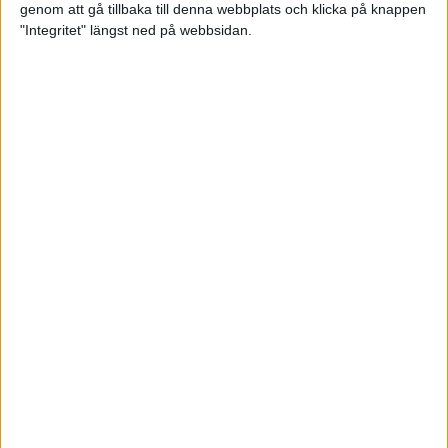
Av anmälan ska framgå motivering till kandidaturen
genom att gå tillbaka till denna webbplats och klicka på knappen
samt förslagsställarens namn.
"Integritet" längst ned på webbsidan.
04 september 2024 15:56
Sponsorer och samarbetspartners