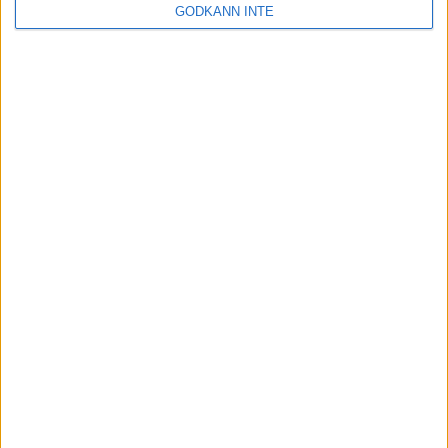
GODKÄNN INTE
Box 11016
100 61 Stockholm
Besöksadress
Skansbrogatan 7
118 60 Stockholm
Kontakt
Tel: 086996000
E-post: sbf@swebowl.se
Snabbmeny