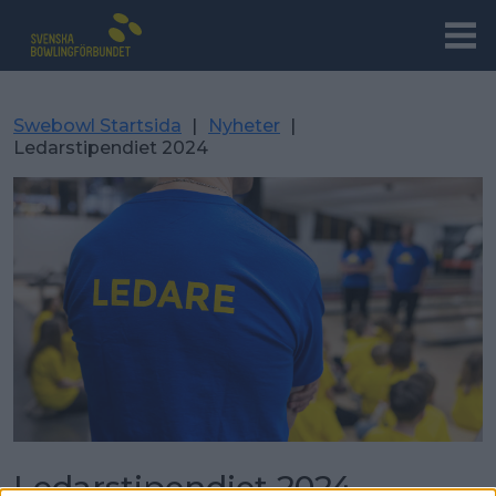
Swebowl Startsida
|
Nyheter
|
Ledarstipendiet 2024
Ledarstipendiet 2024