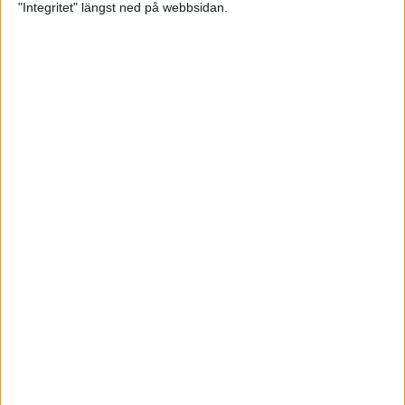
"Integritet" längst ned på webbsidan.
Sponsorer och samarbetspartners
Här hittar du Svenska Bowlingförbundets
medlemsrabatt på Strawberry