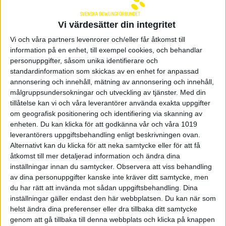
i squad 1
Vi värdesätter din integritet
Vi och våra partners levenrorer och/eller får åtkomst till
Alvin Kvarnström och Robin Noberg blir fyra i
squad 1 på 2424 poäng. Danmark vinner squad 1
information på en enhet, till exempel cookies, och behandlar
på 2633 poäng.
personuppgifter, såsom unika identifierare och
standardinformation som skickas av en enhet for anpassad
– Det känns skönt att vara igång. Det var lite nervöst
annonsering och innehåll, mätning av annonsering och innehåll,
i början men efter andra serien kunde jag slappna av
målgruppsundersokningar och utveckling av tjänster.
Med din
och spelet kändes bra. Nu får vi ladda om för Teams
tillåtelse kan vi och våra leverantörer använda exakta uppgifter
och så kan man nog gå in mer avslappnat där på
om geografisk positionering och identifiering via skanning av
tisdag, säger Robin Noberg.
enheten. Du kan klicka för att godkänna vår och våra 1019
leverantörers uppgiftsbehandling enligt beskrivningen ovan.
Carl Eklund och Robin Ilhammar spelar i squad 2.
Alternativt kan du klicka för att neka samtycke eller för att få
Start runt kl 13.40.
åtkomst till mer detaljerad information och ändra dina
Resultat
inställningar innan du samtycker.
Observera att viss behandling
av dina personuppgifter kanske inte kräver ditt samtycke, men
du har rätt att invända mot sådan uppgiftsbehandling. Dina
inställningar gäller endast den här webbplatsen. Du kan när som
Linus Wirén 04 september 2022 15:32
helst ändra dina preferenser eller dra tillbaka ditt samtycke
genom att gå tillbaka till denna webbplats och klicka på knappen