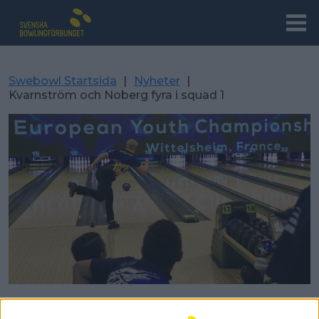
Swebowl Startsida
|
Nyheter
|
Kvarnström och Noberg fyra i squad 1
Kvarnström och Noberg fyra