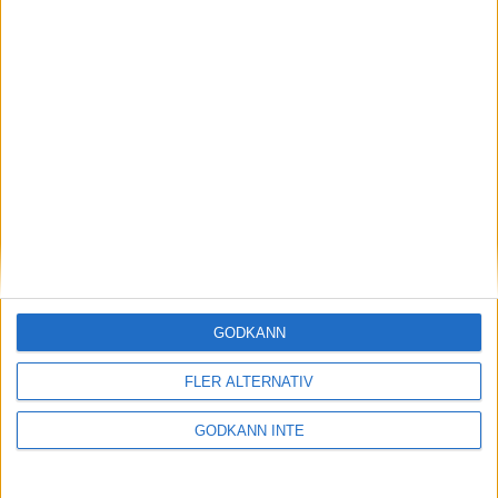
Adress
Svenska Bowlingförbundet
GODKÄNN
Box 11016
FLER ALTERNATIV
100 61 Stockholm
GODKÄNN INTE
Besöksadress