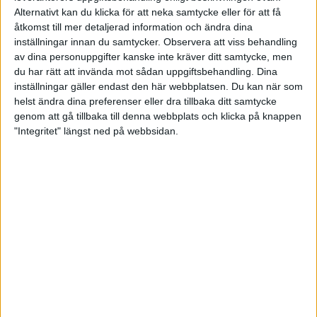
format. Det är kul med ungdomstävlingar och att
Alternativt kan du klicka för att neka samtycke eller för att få
träffa många andra bowlare.
åtkomst till mer detaljerad information och ändra dina
inställningar innan du samtycker.
Observera att viss behandling
Till junior-EM i Wien har Samuelsson med sig
av dina personuppgifter kanske inte kräver ditt samtycke, men
erfarenhet från det senaste junior-EM:et som
du har rätt att invända mot sådan uppgiftsbehandling. Dina
spelades i Wittelsheim i september.
inställningar gäller endast den här webbplatsen. Du kan när som
– Jag tror att det betyder jättemycket. Förra gången
helst ändra dina preferenser eller dra tillbaka ditt samtycke
var allt nytt. Nu känner jag coacherna och har koll på
genom att gå tillbaka till denna webbplats och klicka på knappen
tävlingsformatet. Jag ska träna mycket och se till
"Integritet" längst ned på webbsidan.
att jag är förberedd på bästa sätt till mästerskapet.
Kevin Melin, AIK BK, vann barometern stort på
killsidan och fick ihop 224 poäng. Tvåa var Robin
Noberg på 170 poäng.
– Spelet har känts riktigt bra och jag har lyckats få
bollen dit jag vill. Det är roligt att man har lyckats
prestera bland många andra starka spelare, säger
Kevin Melin.
Det blir första gången som Melin får dra på sig
landslagströjan.
– Det känns underbart. Jag har kämpat ett tag för
detta och målet har varit att ta en landslagsplats.