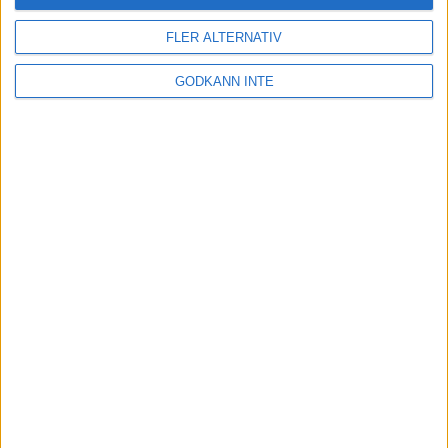
FLER ALTERNATIV
GODKÄNN INTE
Här hittar du Svenska Bowlingförbundets
medlemsrabatt på Strawberry