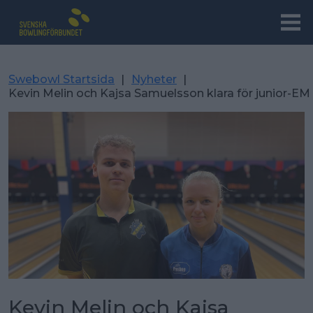
Swebowl Startsida
|
Nyheter
|
Kevin Melin och Kajsa Samuelsson klara för junior-E
Kevin Melin och Kajsa