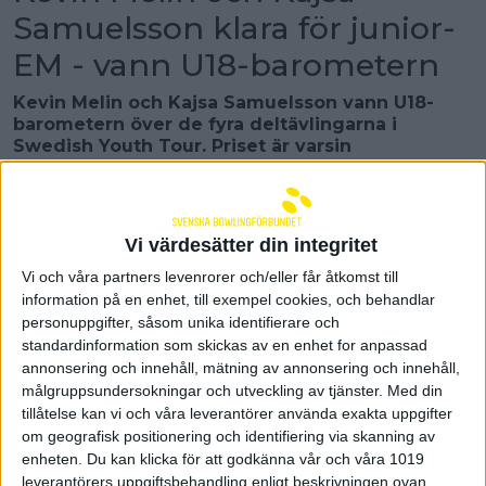
Samuelsson klara för junior-
EM - vann U18-barometern
Kevin Melin och Kajsa Samuelsson vann U18-
barometern över de fyra deltävlingarna i
Swedish Youth Tour. Priset är varsin
landslagsplats till junior-EM som spelas i Wien
den 1-10 april.
– Jag är chockad och har inte riktigt tagit in det. Jag
Vi värdesätter din integritet
trodde först att det bara var på killsidan man fick en
landslagsplats eftersom Kevin toppade hela
Vi och våra partners levenrorer och/eller får åtkomst till
barometern. Väldigt kul att få äran att representera
information på en enhet, till exempel cookies, och behandlar
Sverige en gång till, säger Kajsa Samuelsson.
personuppgifter, såsom unika identifierare och
standardinformation som skickas av en enhet for anpassad
Kajsa Samuelsson, Team Mariestad BK, fick ihop 50
annonsering och innehåll, mätning av annonsering och innehåll,
poäng i barometern som är totalställningen över
målgruppsundersokningar och utveckling av tjänster.
Med din
alla fyra deltävlingar under året. Hon var bästa tjej
tillåtelse kan vi och våra leverantörer använda exakta uppgifter
med 13 poäng mer än Maja Engberg.
om geografisk positionering och identifiering via skanning av
– Jag har mest försökt att bowla på, tagit det rätt
enheten. Du kan klicka för att godkänna vår och våra 1019
lugnt i spelet och fått till spärrarna. Det har varit
leverantörers uppgiftsbehandling enligt beskrivningen ovan.
jätteroligt att spela touren och ett väldigt bra