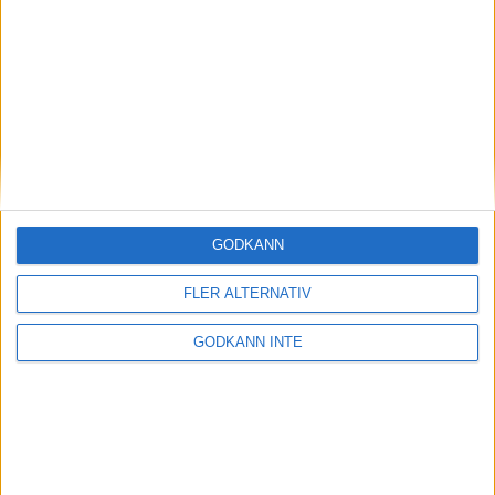
Här hittar du Svenska Bowlingförbundets
medlemsrabatt på Strawberry
GODKÄNN
FLER ALTERNATIV
GODKÄNN INTE