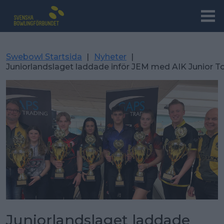
Swebowl Startsida
|
Nyheter
|
Juniorlandslaget laddade inför JEM med AIK Junior 
Juniorlandslaget laddade