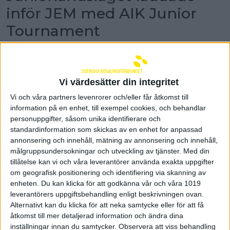
inför JEM med AIK Junior
Tournament
Första upplagan av AIK Junior Tournament
avgjordes i söndags. Juniorlandslaget
laddade inför junior-EM med att spela
tävlingen i helgen och det bjöds på flera fina
Vi värdesätter din integritet
resultat.
Vi och våra partners levenrorer och/eller får åtkomst till
Junior-EM spelas i Wien den 1-10 april.
information på en enhet, till exempel cookies, och behandlar
Förbundskapten Moa Ekström och assisterande
personuppgifter, såsom unika identifierare och
coach Robin Skans följde de uttagna spelarna under
standardinformation som skickas av en enhet for anpassad
helgen. Inför varje start satte de en gameplan med
annonsering och innehåll, mätning av annonsering och innehåll,
varje spelare och efteråt utvärderade de spelet. Vid
målgruppsundersokningar och utveckling av tjänster.
Med din
sidan av tävlingen hade de bland annat en del
tillåtelse kan vi och våra leverantörer använda exakta uppgifter
samarbetsövningar med laget.
om geografisk positionering och identifiering via skanning av
– Jag tycker att vi hade en toppenbra samling med
enheten. Du kan klicka för att godkänna vår och våra 1019
juniorerna. Det var många fina prestationer och
leverantörers uppgiftsbehandling enligt beskrivningen ovan.
resultat av dem i tävlingen, säger Moa Ekström.
Alternativt kan du klicka för att neka samtycke eller för att få
åtkomst till mer detaljerad information och ändra dina
I flickornas klass 2 - 16-18 år tog landslagsspelarna
inställningar innan du samtycker.
Observera att viss behandling
hand om de fyra främsta placeringarna. Elissa