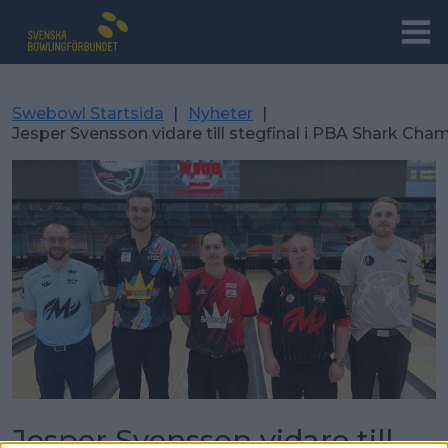
Swebowl Startsida
|
Nyheter
|
Jesper Svensson vidare till stegfinal i PBA Shark Cha
Jesper Svensson vidare till