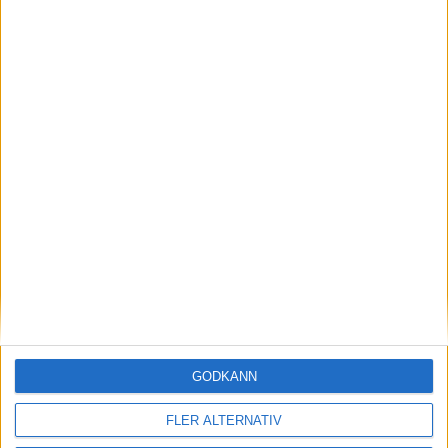
Här hittar du Svenska Bowlingförbundets
medlemsrabatt på Strawberry
GODKÄNN
Adress
FLER ALTERNATIV
Svenska Bowlingförbundet