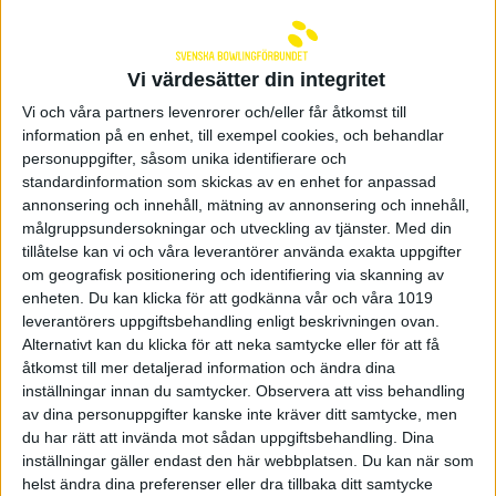
stegfinal i PBA Shark
Championship
Vi värdesätter din integritet
Jesper Svensson är klar för stegfinal i PBA Shark
Vi och våra partners levenrorer och/eller får åtkomst till
Championship. Svensson förlorade mot Tom
information på en enhet, till exempel cookies, och behandlar
Smallwood i topp 8 med 3-1 men tar den femte
personuppgifter, såsom unika identifierare och
och sista platsen till stegfinalen på högst
standardinformation som skickas av en enhet for anpassad
seedning av de som förlorade i topp 8.
annonsering och innehåll, mätning av annonsering och innehåll,
Stegfinalen inleds vid midnatt.
målgruppsundersokningar och utveckling av tjänster.
Med din
tillåtelse kan vi och våra leverantörer använda exakta uppgifter
Jesper Svensson möter just Tom Smallwood i första
om geografisk positionering och identifiering via skanning av
matchen i stegen med start vid midnatt svensk tid.
Stegfinalen sänds på
BowlTV
och
Fox Sports 1
.
enheten. Du kan klicka för att godkänna vår och våra 1019
leverantörers uppgiftsbehandling enligt beskrivningen ovan.
Till stegfinal:
Alternativt kan du klicka för att neka samtycke eller för att få
1. EJ Tackett
åtkomst till mer detaljerad information och ändra dina
2. Packy Hanrahan
inställningar innan du samtycker.
Observera att viss behandling
3. Tim Foy Jr.
av dina personuppgifter kanske inte kräver ditt samtycke, men
4. Tom Smallwood
du har rätt att invända mot sådan uppgiftsbehandling. Dina
5. Jesper Svensson
inställningar gäller endast den här webbplatsen. Du kan när som
helst ändra dina preferenser eller dra tillbaka ditt samtycke
Resultat