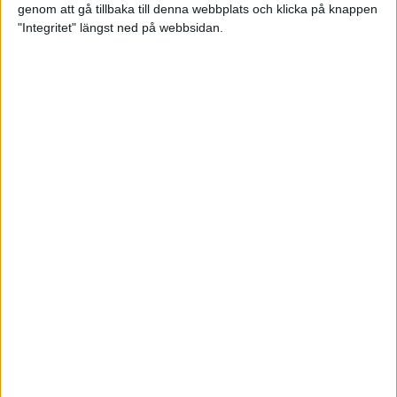
genom att gå tillbaka till denna webbplats och klicka på knappen
Livescore
"Integritet" längst ned på webbsidan.
Linus Wirén 19 mars 2025 22:03
Sponsorer och samarbetspartners