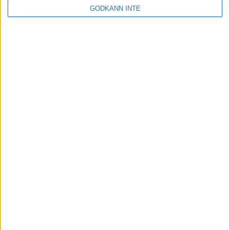
GODKÄNN INTE
Box 11016
100 61 Stockholm
Besöksadress
Skansbrogatan 7
118 60 Stockholm
Kontakt
Tel: 086996000
E-post: sbf@swebowl.se
Snabbmeny