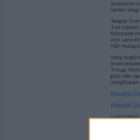
Svensson v
serien slog
Jesper Sven
Tun Hakim, 
förlorade m
och vann fi
från Malays
Idag avgörs
avancerade 
Troup. Vinna
plus den sp
stegfinalen
Resultat C
Resultat S
Livestream
Livescore
Onsdag 19