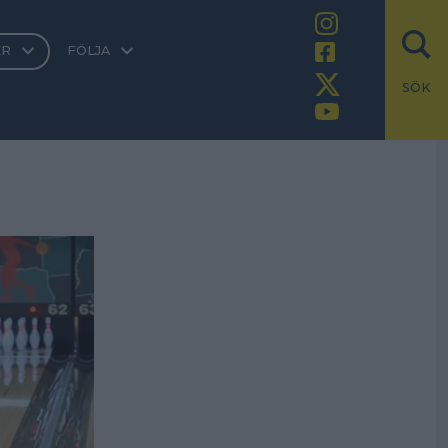
ER
FÖLJA
SÖK