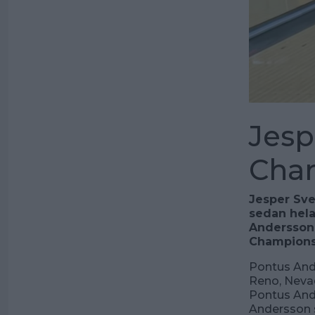
Jesp
Cha
Jesper Sve
sedan hel
Andersson t
Championsh
Pontus And
Reno, Neva
Pontus Ande
Andersson s