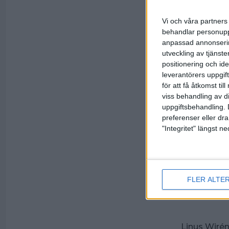
17.00 PBA S
Vi och våra partners 
behandlar personuppg
19.30 PBA S
anpassad annonserin
Fyra segrar
utveckling av tjänster
vidare till s
positionering och id
leverantörers uppgift
00.00 PBA 
för att få åtkomst ti
viss behandling av d
Torsdag 2
uppgiftsbehandling. 
18.00 PBA 
preferenser eller dra
"Integritet" längst 
01.00 PBA 
Topp 5 vidar
Lördag 22
FLER ALTE
20.00 PBA 
Linus Wirén