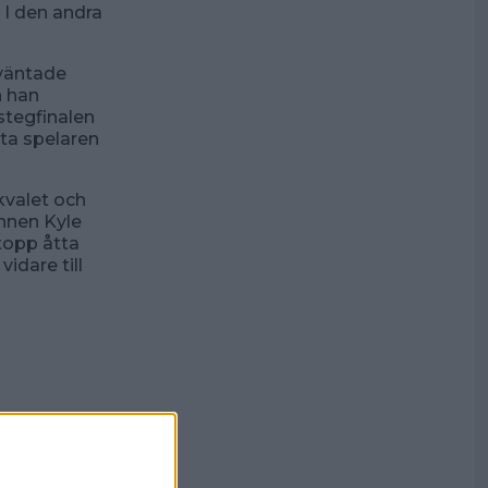
I den andra
 väntade
h han
stegfinalen
ta spelaren
kvalet och
ännen Kyle
 topp åtta
idare till