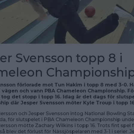
er Svensson topp 8 i
meleon Championshi
nsson förlorade mot Tun Hakim i topp 8 med 3-0. H
a vägen och vann PBA Chameleon Championship. Fö
og det stopp i topp 16. Idag är det dags för slutspe
ip där Jesper Svensson möter Kyle Troup i topp 16
ersson och Jesper Svensson intog National Bowling St
da, för slutspelet i PBA Chameleon Championship under
rsson mötte Zachary Wilkins i topp 16. Trots fint spel f
å blev det förlust för Nässjöspelaren med 3-1 i serier. J