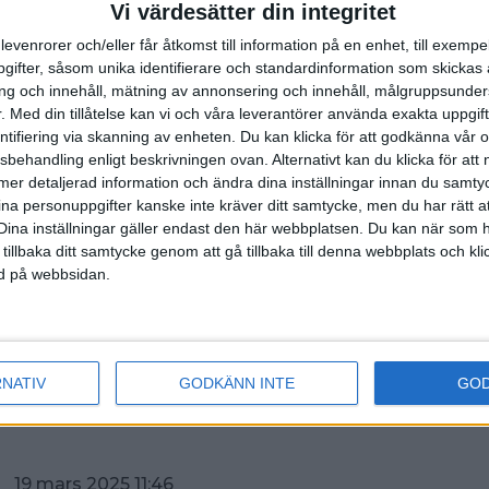
Vi värdesätter din integritet
hark Championship round of 16 - bäst av fem serier
levenrorer och/eller får åtkomst till information på en enhet, till exempe
ifter, såsom unika identifierare och standardinformation som skickas 
hark Championship round of 8 - bäst av fem serier
g och innehåll, mätning av annonsering och innehåll, målgruppsunde
e plus den med högst poäng som blev utslagen i topp å
.
Med din tillåtelse kan vi och våra leverantörer använda exakta uppgif
tegfinalen.
entifiering via skanning av enheten. Du kan klicka för att godkänna vår
sbehandling enligt beskrivningen ovan. Alternativt kan du klicka för att
Shark Championship stegfinal
ll mer detaljerad information och ändra dina inställningar innan du samty
ina personuppgifter kanske inte kräver ditt samtycke, men du har rätt 
0 mars
Dina inställningar gäller endast den här webbplatsen. Du kan när som h
World Championship matchspel omgång 1 - 8 serier
 tillbaka ditt samtycke genom att gå tillbaka till denna webbplats och k
ned på webbsidan.
World Championship matchspel omgång 2 - 8 serier
e till stegfinalen
 mars
RNATIV
GODKÄNN INTE
GO
World Championship Stegfinal live Fox
 19 mars 2025 11:46