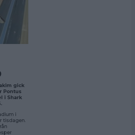
p
akim gick
r Pontus
l i Shark
.
adium i
 tisdagen.
rån
esper