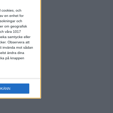
l cookies, och
av en enhet for
rsokningar och
tta går
ter om geografisk
 och våra 1017
 neka samtycke eller
cker.
Observera att
att invända mot sådan
elst ändra dina
licka på knappen
DKÄNN