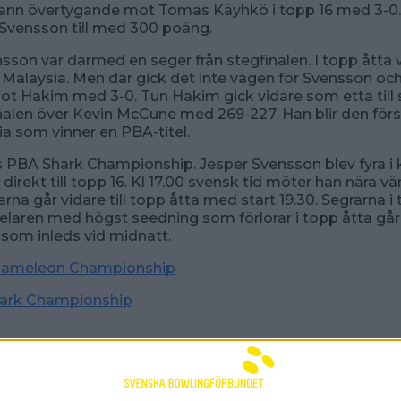
ann övertygande mot Tomas Käyhkö i topp 16 med 3-0. 
 Svensson till med 300 poäng.
sson var därmed en seger från stegfinalen. I topp åtta
Malaysia. Men där gick det inte vägen för Svensson oc
ot Hakim med 3-0. Tun Hakim gick vidare som etta till 
nalen över Kevin McCune med 269-227. Han blir den förs
ia som vinner en PBA-titel.
 PBA Shark Championship. Jesper Svensson blev fyra i 
direkt till topp 16. Kl 17.00 svensk tid möter han nära v
rna går vidare till topp åtta med start 19.30. Segrarna i
elaren med högst seedning som förlorar i topp åtta går v
 som inleds vid midnatt.
hameleon Championship
hark Championship
 mars