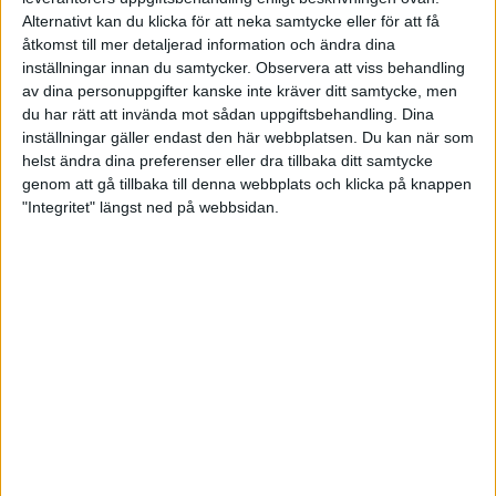
Championship där både Pontus Andersson och
Alternativt kan du klicka för att neka samtycke eller för att få
Jesper Svensson är med i topp 16. Jesper Svensson
åtkomst till mer detaljerad information och ändra dina
möter Tomas Käyhkö och Pontus Andersson ställs
inställningar innan du samtycker.
Observera att viss behandling
mot Zachary Wilkins. Kl 17.00 svensk tid börjar
av dina personuppgifter kanske inte kräver ditt samtycke, men
matcherna i topp 16. Segrarna går vidare till topp
åtta som startar kl 19.30. Vinnarna i topp åtta plus
du har rätt att invända mot sådan uppgiftsbehandling. Dina
den som förlorar och är bäst rankad från kvalet går
inställningar gäller endast den här webbplatsen. Du kan när som
vidare till stegfinalen som inleds vid midnatt.
helst ändra dina preferenser eller dra tillbaka ditt samtycke
genom att gå tillbaka till denna webbplats och klicka på knappen
Resultat Viper Championship
"Integritet" längst ned på webbsidan.
Resultat Chameleon Championship
Livestream
Livescore
Tidsprogram World Series kommande dagar
Tisdag 18 mars
17.00 PBA Chameleon Championship round of 16 -
bäst av fem serier
19.30 PBA Chameleon Championship round of 8 -