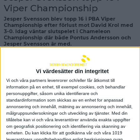
Viper Championship
Jesper Svensson blev topp 16 i PBA Viper
Championship efter förlust mot David Krol med
3-0. Idag väntar slutspelet i Chameleon
Championship där både Pontus Andersson och
Jesper Svensson är med.
Efter Rasmus Edvalls sensationella PBA-titel under
söndagen i Reno, Nevada, så var det dags för Jesper
Svensson att inta banorna under måndagen i
Vi värdesätter din integritet
slutspelet i Viper Championship. Han mötte David
Krol i topp 16. Första serien blev jämn men Krol tog
Vi och våra partners levenrorer och/eller får åtkomst till
till sist hem den med 258-249. Andra serien vann
information på en enhet, till exempel cookies, och behandlar
Krol med 209-187. Den tredje serien blev tight men
personuppgifter, såsom unika identifierare och
det var återigen Krol som drog det längsta strået
standardinformation som skickas av en enhet for anpassad
och vann med 237-234. Krol gick vidare till topp 8
annonsering och innehåll, mätning av annonsering och innehåll,
där han föll mot Jason Belmonte med 3-2 i serier.
målgruppsundersokningar och utveckling av tjänster.
Med din
Darren Ong, Singapore, tog sin första PBA-titel efter
tillåtelse kan vi och våra leverantörer använda exakta uppgifter
finalseger över EJ Tackett.
om geografisk positionering och identifiering via skanning av
enheten. Du kan klicka för att godkänna vår och våra 1019
Idag är det dags för slutspelet i Chameleon
leverantörers uppgiftsbehandling enligt beskrivningen ovan.