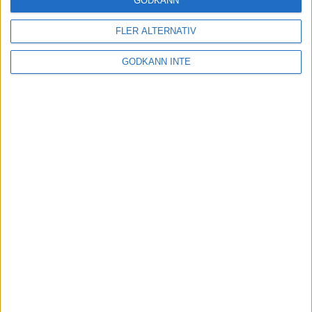
GODKÄNN
FLER ALTERNATIV
GODKÄNN INTE
Här hittar du Svenska Bowlingförbundets
medlemsrabatt på Strawberry