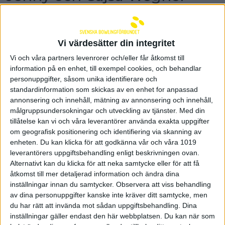
utslagna i dubbeln
Jenny och Cajsa Wegner är tyvärr utslagna i
dubbeln. USA vann matchen i första omgången
Vi värdesätter din integritet
med 2-0.
Vi och våra partners levenrorer och/eller får åtkomst till
USA med Shannon O´Keefe och Julia Bond blev för
information på en enhet, till exempel cookies, och behandlar
tuffa i dubbeln och gjorde en riktigt stark match.
personuppgifter, såsom unika identifierare och
Första serien vann de med 260-180 och andra tog
standardinformation som skickas av en enhet for anpassad
de hem med 230-205.
annonsering och innehåll, mätning av annonsering och innehåll,
– Det är bara att lyfta på hatten och gratulera USA.
målgruppsundersokningar och utveckling av tjänster.
Med din
Vi gjorde ingen dåligt match men USA var för bra
tillåtelse kan vi och våra leverantörer använda exakta uppgifter
idag, säger förbundskapten Robert Andersson som
om geografisk positionering och identifiering via skanning av
tyckte det var trist att de fick möta USA redan i
enheten. Du kan klicka för att godkänna vår och våra 1019
första omgången.
leverantörers uppgiftsbehandling enligt beskrivningen ovan.
– Våra poäng är i linje med de flesta andra
Alternativt kan du klicka för att neka samtycke eller för att få
nationerna. Det känns surt att vi fick möta ett av de
åtkomst till mer detaljerad information och ändra dina
starkaste lagen i första matchen. Allt är så nytt
inställningar innan du samtycker.
Observera att viss behandling
också med stringmaskiner och det gick så snabbt
av dina personuppgifter kanske inte kräver ditt samtycke, men
när det är så korta matcher. Det hade varit till fördel
du har rätt att invända mot sådan uppgiftsbehandling. Dina
med lite fler serier så att man hinner komma in i
inställningar gäller endast den här webbplatsen. Du kan när som
spelet mer.