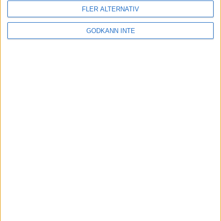
FLER ALTERNATIV
Adress
GODKÄNN INTE
Svenska Bowlingförbundet
Box 11016
100 61 Stockholm
Besöksadress
Skansbrogatan 7
118 60 Stockholm
Kontakt
Tel: 086996000
E-post: sbf@swebowl.se