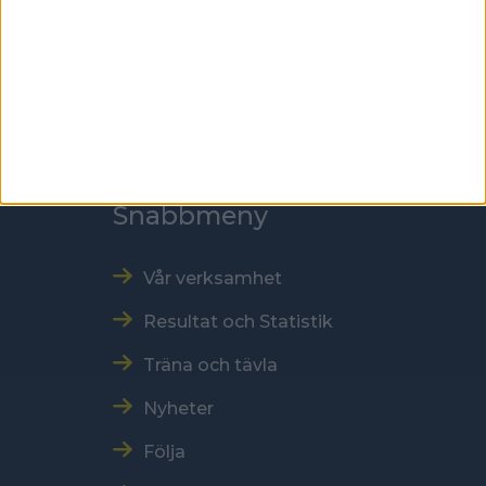
Kontakt
Tel: 086996000
E-post: sbf@swebowl.se
Snabbmeny
Vår verksamhet
Resultat och Statistik
Träna och tävla
Nyheter
Följa