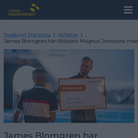
Swebowl Startsida
|
Nyheter
|
James Blomgren har tilldelats Magnus Johnsons med
James Blomgren har