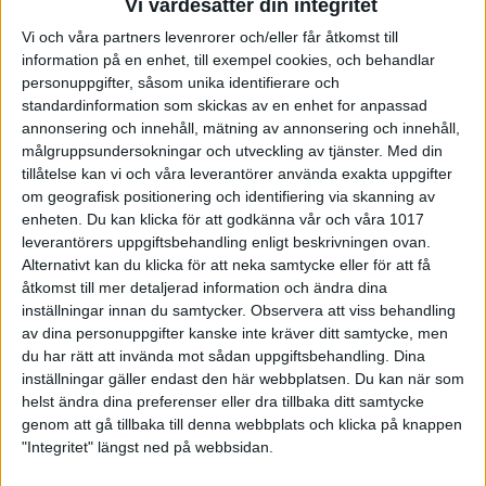
Vi värdesätter din integritet
EM i juni i Wittelsheim och tog fem medaljer varav
Vi och våra partners levenrorer och/eller får åtkomst till
tre guld.
information på en enhet, till exempel cookies, och behandlar
– Det var ingen tvekan över att James skulle få ta
personuppgifter, såsom unika identifierare och
emot medaljen. Han blev Europamästare i All Event
och i både 3-manna- och femmannalag. Sedan är
standardinformation som skickas av en enhet for anpassad
han fortsatt regerande världsmästare i singel, säger
annonsering och innehåll, mätning av annonsering och innehåll,
Magnus Johnson.
målgruppsundersokningar och utveckling av tjänster.
Med din
tillåtelse kan vi och våra leverantörer använda exakta uppgifter
om geografisk positionering och identifiering via skanning av
enheten. Du kan klicka för att godkänna vår och våra 1017
leverantörers uppgiftsbehandling enligt beskrivningen ovan.
Alternativt kan du klicka för att neka samtycke eller för att få
åtkomst till mer detaljerad information och ändra dina
inställningar innan du samtycker.
Observera att viss behandling
av dina personuppgifter kanske inte kräver ditt samtycke, men
du har rätt att invända mot sådan uppgiftsbehandling. Dina
inställningar gäller endast den här webbplatsen. Du kan när som
helst ändra dina preferenser eller dra tillbaka ditt samtycke
genom att gå tillbaka till denna webbplats och klicka på knappen
"Integritet" längst ned på webbsidan.