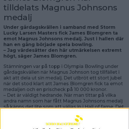
tilldelats Magnus Johnsons
medalj
Under gårdagskvällen i samband med Storm
Lucky Larsen Masters fick James Blomgren ta
emot Magnus Johnsons medalj. Just i hallen där
han en gång började spela bowling.
– Jag värdesätter den här utmärkelsen extremt
högt, säger James Blomgren.
Stämningen var på topp i Olympia Bowling under
gårdagskvällen när Magnus Johnson tog tillfället i
akt att dela ut sin medalj. Det utbröt ett stort jubel
när det stod klart att James Blomgren fick ta emot
medaljen och en prischeck på 10 000 kronor.
– Det är väldigt hedrande. När man tittar på vilka
andra namn som har fått Magnus Johnsons medalj
så känns det lite som att väljas in i Hall of fame. Det
är inget dåligt sällskap man är i, säger James
Blomgren.
James Blomgren skördade stora framgångar vid