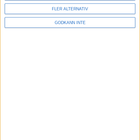
FLER ALTERNATIV
Adress
GODKÄNN INTE
Svenska Bowlingförbundet
Box 11016
100 61 Stockholm
Besöksadress
Skansbrogatan 7
118 60 Stockholm
Kontakt
Tel: 086996000
E-post: sbf@swebowl.se