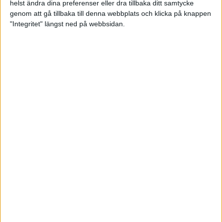
helst ändra dina preferenser eller dra tillbaka ditt samtycke
På onsdag avgörs lagtävlingen. Sverige är i
genom att gå tillbaka till denna webbplats och klicka på knappen
semifinal på damsidan och ställs mot Malaysia. I
"Integritet" längst ned på webbsidan.
andra semifinalen möts USA och Tyskland.
Livestream
Resultat
Livescore
Linus Wirén 21 november 2022 21:59
Sponsorer och samarbetspartners