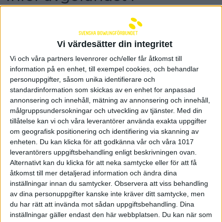
singelklassen i World Cup
Sverige jagar medaljer i World Cup. Imorgon
avgörs singelklassen där Anna Andersson och
Vi värdesätter din integritet
Josefin Hermansson är framme i kvartsfinal. Här
Vi och våra partners levenrorer och/eller får åtkomst till
finns tiderna för tisdagen.
information på en enhet, till exempel cookies, och behandlar
I kvartsfinal ställs Anna Andersson mot Lara
personuppgifter, såsom unika identifierare och
Posadas från Filippinerna och Josefin Hermansson
standardinformation som skickas av en enhet for anpassad
möter Hui Fen New från Singapore. Matcherna
annonsering och innehåll, mätning av annonsering och innehåll,
börjar kl 04.15 (svensk tid). Därefter spelas även
målgruppsundersokningar och utveckling av tjänster.
Med din
semifinal, bronsmatch och final under tisdagen.
tillåtelse kan vi och våra leverantörer använda exakta uppgifter
Matcherna genomförs i bäst av tre serier.
om geografisk positionering och identifiering via skanning av
enheten. Du kan klicka för att godkänna vår och våra 1017
Tisdagens tider i damernas singel:
leverantörers uppgiftsbehandling enligt beskrivningen ovan.
Kvartsfinaler 04.15 (svensk tid)
Alternativt kan du klicka för att neka samtycke eller för att få
åtkomst till mer detaljerad information och ändra dina
Semifinaler ca 06.30
inställningar innan du samtycker.
Observera att viss behandling
av dina personuppgifter kanske inte kräver ditt samtycke, men
Bronsmatch ca 08.30
du har rätt att invända mot sådan uppgiftsbehandling. Dina
inställningar gäller endast den här webbplatsen. Du kan när som
Final ca 10.30