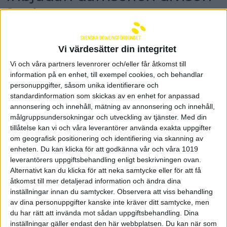
2 - 4-manna
För andra säsongen genomförs division 2 damer
4-manna. Anmälan är förlängd och öppen till
Vi värdesätter din integritet
den 14 september. Serien beräknas starta
tidigast helgen den 7-8 oktober.
Vi och våra partners levenrorer och/eller får åtkomst till
information på en enhet, till exempel cookies, och behandlar
Inför förra årets seriestart var division 2 damer för 4-
personuppgifter, såsom unika identifierare och
mannalag en nyhet. Nu ser vi fram emot andra
standardinformation som skickas av en enhet for anpassad
säsongen av serien.
annonsering och innehåll, mätning av annonsering och innehåll,
Alla föreningar är välkomna att anmäla ett eller flera
målgruppsundersokningar och utveckling av tjänster.
Med din
lag. Matcherna spelas över fyra serier per match.
tillåtelse kan vi och våra leverantörer använda exakta uppgifter
Beroende på hur lagens geografiska placering ser ut
om geografisk positionering och identifiering via skanning av
så kan divisionerna spelas enbart som
enheten. Du kan klicka för att godkänna vår och våra 1019
hemma/bortamatcher, sammandrag,
leverantörers uppgiftsbehandling enligt beskrivningen ovan.
distansmatcher eller en mix av de olika sätten.
Alternativt kan du klicka för att neka samtycke eller för att få
åtkomst till mer detaljerad information och ändra dina
Serien beräknas starta tidigast helgen den 7-8
inställningar innan du samtycker.
Observera att viss behandling
oktober.
av dina personuppgifter kanske inte kräver ditt samtycke, men
du har rätt att invända mot sådan uppgiftsbehandling. Dina
Anmälan är förlängd och öppen till den 14
inställningar gäller endast den här webbplatsen. Du kan när som
september. Maila anmälan till
sk@swebowl.se
.