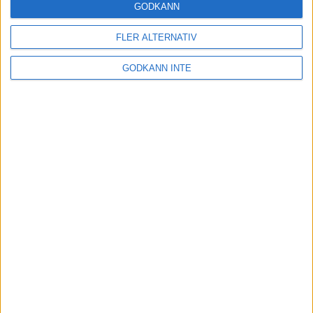
GODKÄNN
FLER ALTERNATIV
Adress
GODKÄNN INTE
Svenska Bowlingförbundet
Box 11016
100 61 Stockholm
Besöksadress
Skansbrogatan 7
118 60 Stockholm
Kontakt