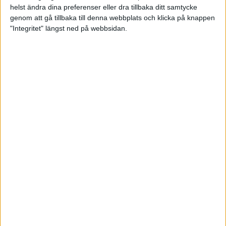
helst ändra dina preferenser eller dra tillbaka ditt samtycke
Ange följande uppgifter.
- Föreningens namn
genom att gå tillbaka till denna webbplats och klicka på knappen
- Antal lag som anmäls
"Integritet" längst ned på webbsidan.
- Vilka banor som används
- Önskemål kring serien
Mer information i inbjudan
här.
Varmt välkomna till andra säsongen av division 2
dam 4-manna!
30 augusti 2023 20:54
Sponsorer och samarbetspartners