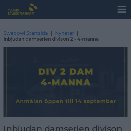
Swebowl Startsida
|
Nyheter
|
Inbjudan damserien divison 2 - 4-manna
Inbjudan damserien divison