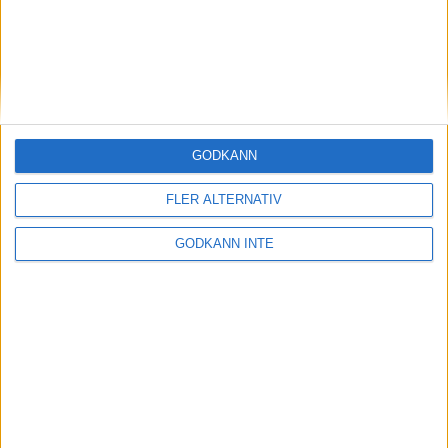
Här hittar du Svenska Bowlingförbundets
medlemsrabatt på Strawberry
GODKÄNN
FLER ALTERNATIV
GODKÄNN INTE
Adress
Svenska Bowlingförbundet