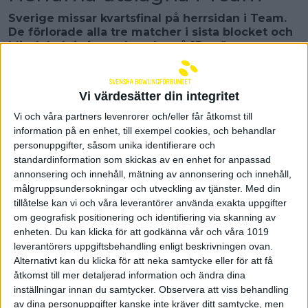
Sverige missar kvartsfinal på herrsidan i Team.
De förlorade alla tre matcher i sista blocket och
blir delad tia i matchspelet på 15 poäng.
– Vi spelade för dåligt och gjorde det för lätt för
våra motståndare, säger James Blomgren.
Vi värdesätter din integritet
Inför det sista blocket i World Cup hade de svenska
herrarna satt sig i ett tufft läge. De låg delad nia och
Vi och våra partners levenrorer och/eller får åtkomst till
hade tre poäng upp till topp åtta och slutspelsplats.
information på en enhet, till exempel cookies, och behandlar
Sverige fick en tung start och föll i första matchen
personuppgifter, såsom unika identifierare och
mot Tjeckien med 2-0. Det fortsatte att gå motigt i
standardinformation som skickas av en enhet for anpassad
de två resterande matcherna där Sverige förlorade
annonsering och innehåll, mätning av annonsering och innehåll,
mot USA och Singapore.
målgruppsundersokningar och utveckling av tjänster.
Med din
– Vi är ruskigt besvikna. Idag blev det bara ett stort
tillåtelse kan vi och våra leverantörer använda exakta uppgifter
antiklimax, säger James Blomgren och fortsätter:
om geografisk positionering och identifiering via skanning av
– Tyvärr blev vi påverkade av förlusterna i början av
enheten. Du kan klicka för att godkänna vår och våra 1019
matchspelet. Vi lyckades inte vända på det och får
leverantörers uppgiftsbehandling enligt beskrivningen ovan.
inga långa strikerader. Det kändes som att vi var
Alternativt kan du klicka för att neka samtycke eller för att få
rädda för att misslyckas och vi blev för passiva i
åtkomst till mer detaljerad information och ändra dina
spelet.
inställningar innan du samtycker.
Observera att viss behandling
Assisterande coach Patrick Backe var besviken
av dina personuppgifter kanske inte kräver ditt samtycke, men