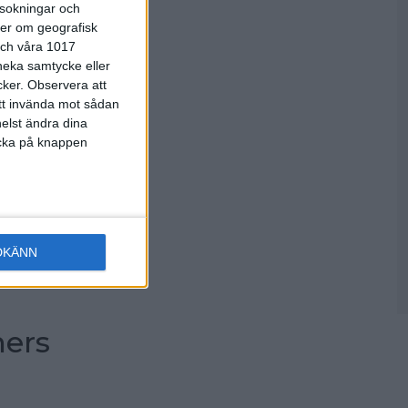
rsokningar och
ter om geografisk
 och våra 1017
 neka samtycke eller
cker.
Observera att
att invända mot sådan
elst ändra dina
licka på knappen
DKÄNN
ners