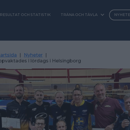
RESULTAT OCH STATISTIK
TRÄNA OCH TÄVLA
NYHET
artsida
|
Nyheter
|
pvaktades i lördags i Helsingborg