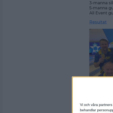
3-manna sil
5-manna gu
All Event 
Resultat
Vi och våra partners 
behandlar personuppg
Det svenska