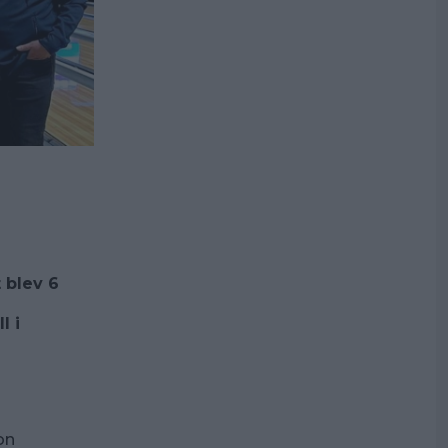
 blev 6
l i
on