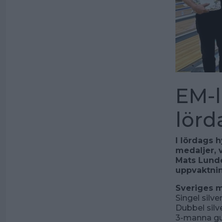
EM-l
lörd
I lördags h
medaljer, 
Mats Lunde
uppvaktnin
Sveriges m
Singel silv
Dubbel sil
3-manna gu