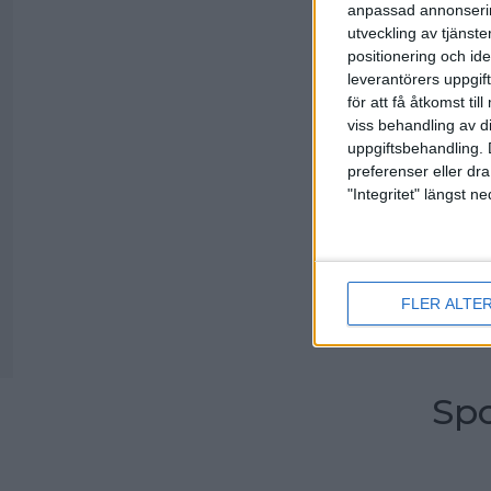
anpassad annonserin
utveckling av tjänster
Sveriges E
positionering och id
Pontus And
leverantörers uppgift
James Blom
för att få åtkomst ti
Markus Jan
viss behandling av d
Martin Lars
uppgiftsbehandling. 
Jesper Sve
preferenser eller dra
Mattias We
"Integritet" längst 
Förbundska
Assisteran
FLER ALTE
Linus Wiré
Spo