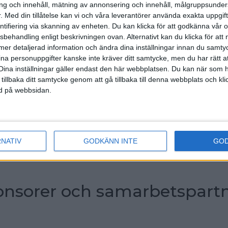
g och innehåll, mätning av annonsering och innehåll, målgruppsunde
.
Med din tillåtelse kan vi och våra leverantörer använda exakta uppgif
M-lag
entifiering via skanning av enheten. Du kan klicka för att godkänna vår
ersson, Team Clan BK, Nässjö
sbehandling enligt beskrivningen ovan. Alternativt kan du klicka för att
gren, Team Alingsås BC
ll mer detaljerad information och ändra dina inställningar innan du samty
sson, Team Pergamon BC, Partille
ina personuppgifter kanske inte kräver ditt samtycke, men du har rätt 
en, Team Pergamon BC, Partille
Dina inställningar gäller endast den här webbplatsen. Du kan när som h
nsson, Team Pergamon BC, Partille
 tillbaka ditt samtycke genom att gå tillbaka till denna webbplats och k
tterberg, Matteus-Pojkarna BK, Stockholm
ned på webbsidan.
pten Robert Andersson
de coach Patrick Backe
RNATIV
GODKÄNN INTE
GO
n 04 september 2023 19:04
nsorer och samarbetspart