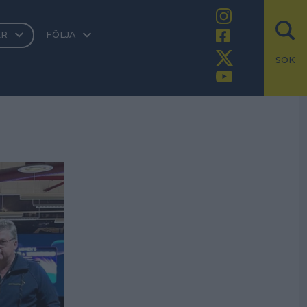
ER
FÖLJA
SÖK