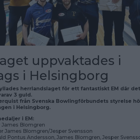
aget uppvaktades i
ags i Helsingborg
yllades herrlandslaget för ett fantastiskt EM där det
varav 3 guld.
rquist från Svenska Bowlingförbundets styrelse höl
gen i Helsingborg.
edaljer i EM:
er James Blomgren
ver James Blomgren/Jesper Svensson
ld Pontus Andersson, James Blomgren, Jesper Svenss