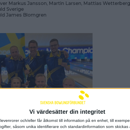
ver Markus Jansson, Martin Larsen, Mattias Wetterber
ld Sverige
guld James Blomgren
Vi värdesätter din integritet
levenrorer och/eller får åtkomst till information på en enhet, till exempe
ifter, såsom unika identifierare och standardinformation som skickas 
 laget efter guldet i 5-manna.