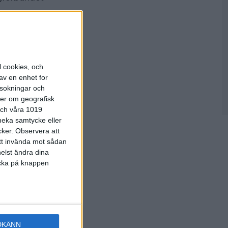
l cookies, och
av en enhet for
rsokningar och
ter om geografisk
 och våra 1019
 neka samtycke eller
ners
cker.
Observera att
att invända mot sådan
elst ändra dina
licka på knappen
DKÄNN