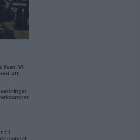
livet. Vi
med att
tsättningar
 verksamhet
 till
ngförbundet