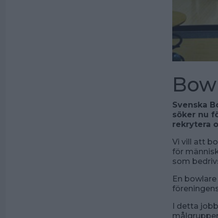
Bowl
Svenska Bow
söker nu f
rekrytera o
Vi vill att
för människ
som bedrivs
En bowlare 
föreningens
I detta job
målgruppen 