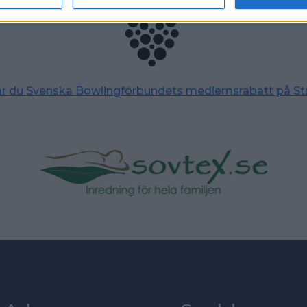
tar du Svenska Bowlingförbundets medlemsrabatt på St