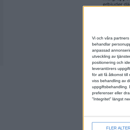
erbjuder dä
Låter detta 
Kontakta v
Mail:
johan
Vi och våra partners 
behandlar personuppg
anpassad annonserin
31 augusti 
utveckling av tjänster
positionering och id
leverantörers uppgift
Spo
för att få åtkomst ti
viss behandling av d
uppgiftsbehandling. 
preferenser eller dra
"Integritet" längst 
FLER ALTE