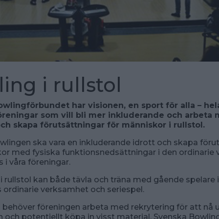
ing i rullstol
lingförbundet har visionen, en sport för alla – hela 
öreningar som vill bli mer inkluderande och arbeta 
ch skapa förutsättningar för människor i rullstol.
 bowlingen ska vara en inkluderande idrott och skapa föru
or med fysiska funktionsnedsättningar i den ordinarie
 i våra föreningar.
i rullstol kan både tävla och träna med gående spelare i
 ordinarie verksamhet och seriespel.
b behöver föreningen arbeta med rekrytering för att nå ut
och potentiellt köpa in visst material. Svenska Bowli