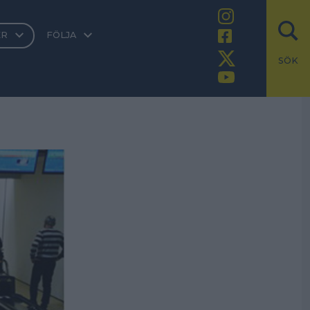
ER
FÖLJA
SÖK