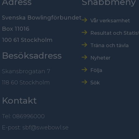
Adress
Snabbmeny
Svenska Bowlingförbundet
Vår verksamhet
Box 11016
Resultat och Statis
100 61 Stockholm
Träna och tävla
Besöksadress
Nyheter
Följa
Skansbrogatan 7
118 60 Stockholm
Sök
Kontakt
Tel: 086996000
E-post: sbf@swebowl.se