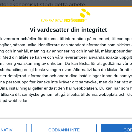
rför ekonomiskt stöd i detta arbete.
intressant, har du frågor eller vill veta mer?
år verksamhetsutvecklare: Johanna Svenungsson
Vi värdesätter din integritet
na.svenungsson@swebowl.se
levenrorer och/eller får åtkomst till information på en enhet, till exempe
ifter, såsom unika identifierare och standardinformation som skickas 
g och innehåll, mätning av annonsering och innehåll, målgruppsunde
2022 16:02
.
Med din tillåtelse kan vi och våra leverantörer använda exakta uppgif
entifiering via skanning av enheten. Du kan klicka för att godkänna vår
sbehandling enligt beskrivningen ovan. Alternativt kan du klicka för att
nsorer och samarbetspart
ll mer detaljerad information och ändra dina inställningar innan du samty
ina personuppgifter kanske inte kräver ditt samtycke, men du har rätt 
Dina inställningar gäller endast den här webbplatsen. Du kan när som h
 tillbaka ditt samtycke genom att gå tillbaka till denna webbplats och k
ned på webbsidan.
RNATIV
GODKÄNN INTE
GO