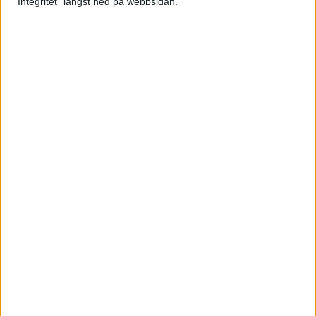
"Integritet" längst ned på webbsidan.
Här hittar du Svenska Bowlingförbundets
medlemsrabatt på Strawberry