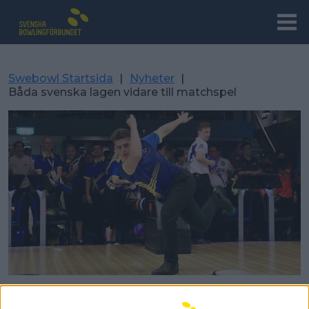
Swebowl Startsida
|
Nyheter
|
Båda svenska lagen vidare till matchspel
Båda svenska lagen vidare