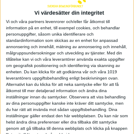
till matchspel
Vi värdesätter din integritet
Båda svenska lagen är vidare till matchspel i
Vi och våra partners levenrorer och/eller får åtkomst till
mixed. Matchspelet spelas just nu.
information på en enhet, till exempel cookies, och behandlar
personuppgifter, såsom unika identifierare och
Lag 2 med Carl Eklund, Robin Ilhammar, Emma
Halttunen och Nora Johansson vann kvalet på 2251
standardinformation som skickas av en enhet for anpassad
poäng.
annonsering och innehåll, mätning av annonsering och innehåll,
Lag 1 med Ottilia Gunnarsson, Hanna Engberg,
målgruppsundersokningar och utveckling av tjänster.
Med din
William Berggren och Oliver Dahlgren blir 11:a på
tillåtelse kan vi och våra leverantörer använda exakta uppgifter
2075 poäng.
om geografisk positionering och identifiering via skanning av
enheten. Du kan klicka för att godkänna vår och våra 1019
Lag 2 är i grupp A och lag 1 är i grupp B.
leverantörers uppgiftsbehandling enligt beskrivningen ovan.
Alternativt kan du klicka för att neka samtycke eller för att få
Livestream
åtkomst till mer detaljerad information och ändra dina
inställningar innan du samtycker.
Observera att viss behandling
av dina personuppgifter kanske inte kräver ditt samtycke, men
Linus Wirén 28 juni 2022 21:21
du har rätt att invända mot sådan uppgiftsbehandling. Dina
inställningar gäller endast den här webbplatsen. Du kan när som
helst ändra dina preferenser eller dra tillbaka ditt samtycke
Sponsorer och samarbetspartners
genom att gå tillbaka till denna webbplats och klicka på knappen