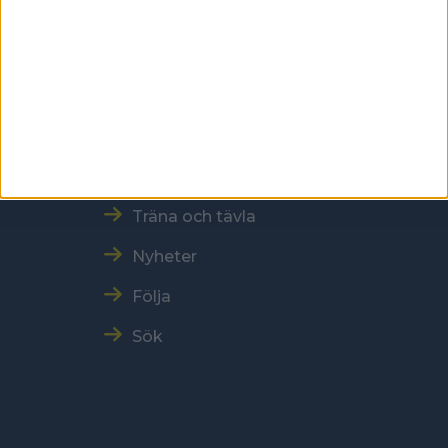
Snabbmeny
Vår verksamhet
Resultat och Statistik
Träna och tävla
Nyheter
Följa
Sök