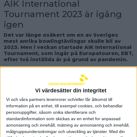
AIK International
Tournament 2023 är igång
igen
Det var länge osäkert om en av Sveriges
mest anrika bowlingtävlingar skulle bli av
2023. Men i veckan startade AIK International
Tournament, som ingår på Europatouren, EBT,
efter två inställda år på grund av pandemin.
– Äntligen, säger en glad Ian Robinson,
tävlingsledare.
I måndags drog AIK International Tournament 2023
Vi värdesätter din integritet
igång efter två års frånvaro. Både 2021 och 2022
stoppades tävlingen av corona-pandemin och det
Vi och våra partners levenrorer och/eller får åtkomst till
var en lättad tävlingsledare i Ian Robinson som
information på en enhet, till exempel cookies, och behandlar
äntligen kunde släppa upp spelare på banorna igen
personuppgifter, såsom unika identifierare och
på Bowl-o-Rama i Stockholm.
standardinformation som skickas av en enhet for anpassad
annonsering och innehåll, mätning av annonsering och innehåll,
– Det har varit några frustrerande år och det var
målgruppsundersokningar och utveckling av tjänster.
Med din
läskigt inför att köra den även i år. Vi resonerade att