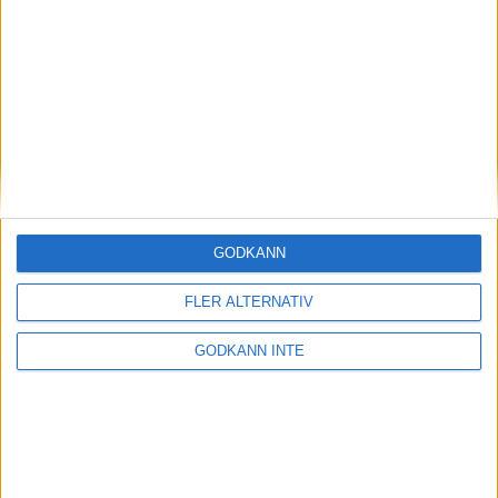
viktiga för att tävlingen ska kunna genomföras.
Lördagen den 7 januari spelas det sista kvalpasset
samt desperadon som ersätter Turbon i år. På
söndagen den 8 januari är det sedan dags för
finaldagen där 48 spelare går in i Steg 1.
Länk till resultat AIK International Tournament 2023
Jonas Brändström 30 december 2022 11:32
GODKÄNN
FLER ALTERNATIV
Sponsorer och samarbetspartners
GODKÄNN INTE