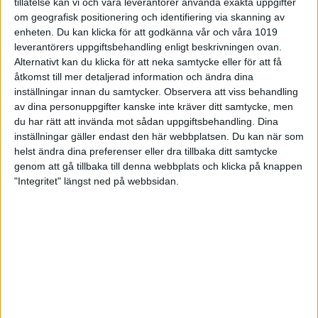
tillåtelse kan vi och våra leverantörer använda exakta uppgifter
vi måste köra i år för om vi ställt in även i år hade
om geografisk positionering och identifiering via skanning av
någon annan arrangör tagit denna spelhelg som
enheten. Du kan klicka för att godkänna vår och våra 1019
varit vigd för vår tävling i fyra decennier, förklarar Ian
leverantörers uppgiftsbehandling enligt beskrivningen ovan.
Robinson.
Alternativt kan du klicka för att neka samtycke eller för att få
åtkomst till mer detaljerad information och ändra dina
AIK:s tävling är en av Europas äldsta
bowlingtävlingar
av större dignitet och
inställningar innan du samtycker.
Observera att viss behandling
genomfördes första gången 1981. Det fanns ett
av dina personuppgifter kanske inte kräver ditt samtycke, men
stoppdatum men arrangerade AIK bestämde sig för
du har rätt att invända mot sådan uppgiftsbehandling. Dina
att inte dra i handbromsen denna gång.
inställningar gäller endast den här webbplatsen. Du kan när som
helst ändra dina preferenser eller dra tillbaka ditt samtycke
– Vi beslutade oss för ett litet bantat format och
genom att gå tillbaka till denna webbplats och klicka på knappen
idag är vi mycket imponerade över hur bowlare
"Integritet" längst ned på webbsidan.
slutit upp. Många bowlare från stockholmsområdet
har anmält sig för starter och det är ett antal
spelare som aldrig startat tidigare år, säger en glad
Ian Robinson.
Som det ser ut nu finns det en chans att komma
upp i 800
starter som är målet för att tävlingen ska
gå runt.
– Kommer vi upp över 800 starter är det värt allt