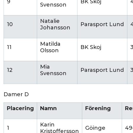
9
BK Skoj
Svensson
Natalie
10
Parasport Lund
Johansson
Matilda
11
BK Skoj
Olsson
Mia
12
Parasport Lund
Svensson
Damer D
Placering
Namn
Förening
Re
Karin
1
Göinge
49
Kristoffersson