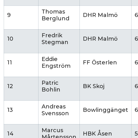
Thomas
9
DHR Malmö
6
Berglund
Fredrik
10
DHR Malmö
Stegman
Eddie
11
FF Österlen
Engström
Patric
12
BK Skoj
6
Bohlin
Andreas
13
Bowlinggänget
Svensson
Marcus
14
HBK Åsen
Mårtensson