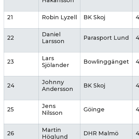
Håkansson
21
Robin Lyzell
BK Skoj
Daniel
22
Parasport Lund
Larsson
Lars
23
Bowlinggänget
4
Sjölander
Johnny
24
BK Skoj
Andersson
Jens
25
Göinge
Nilsson
Martin
26
DHR Malmö
Höglund