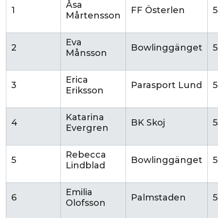
Åsa
1
FF Österlen
Mårtensson
Eva
2
Bowlinggänget
5
Månsson
Erica
3
Parasport Lund
5
Eriksson
Katarina
4
BK Skoj
5
Evergren
Rebecca
5
Bowlinggänget
5
Lindblad
Emilia
6
Palmstaden
5
Olofsson