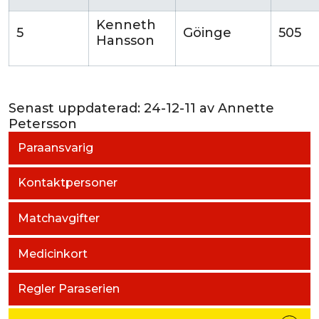
Kenneth
5
Göinge
505
Hansson
Senast uppdaterad:
24-12-11
av
Annette
Petersson
Paraansvarig
Kontaktpersoner
Matchavgifter
Medicinkort
Regler Paraserien