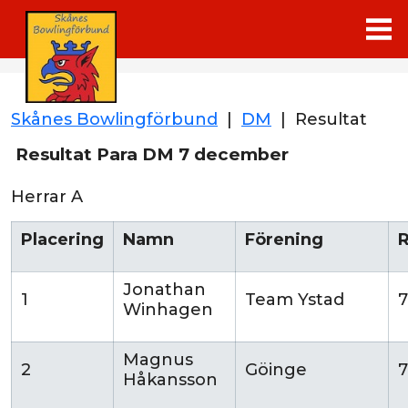
Skånes Bowlingförbund
|
DM
|
Resultat
Resultat Para DM 7 december
Herrar A
Placering
Namn
Förening
R
Jonathan
1
Team Ystad
Winhagen
Magnus
2
Göinge
7
Håkansson