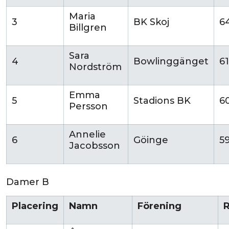
Maria
3
BK Skoj
6
Billgren
Sara
4
Bowlinggänget
6
Nordström
Emma
5
Stadions BK
6
Persson
Annelie
6
Göinge
5
Jacobsson
Damer B
Placering
Namn
Förening
R