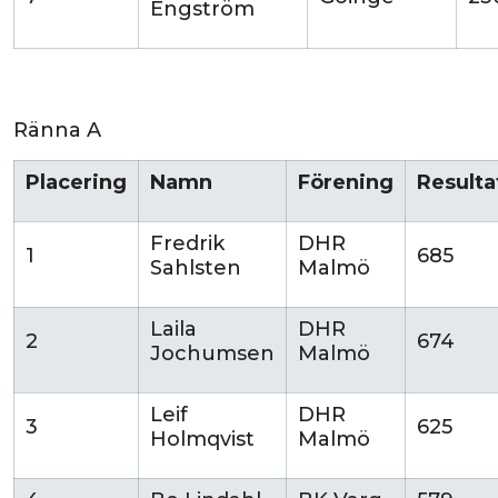
Engström
Ränna A
Placering
Namn
Förening
Resulta
Fredrik
DHR
1
685
Sahlsten
Malmö
Laila
DHR
2
674
Jochumsen
Malmö
Leif
DHR
3
625
Holmqvist
Malmö