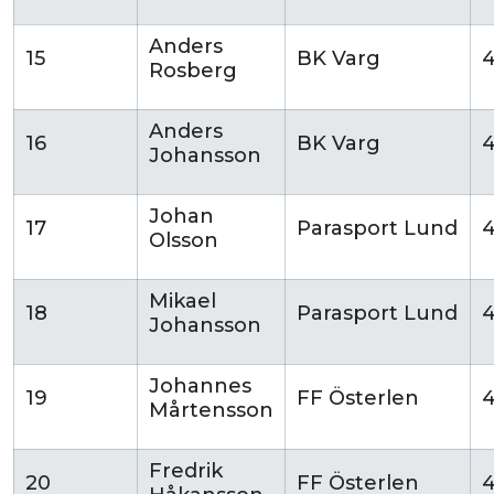
Anders
15
BK Varg
Rosberg
Anders
16
BK Varg
Johansson
Johan
17
Parasport Lund
4
Olsson
Mikael
18
Parasport Lund
Johansson
Johannes
19
FF Österlen
Mårtensson
Fredrik
20
FF Österlen
4