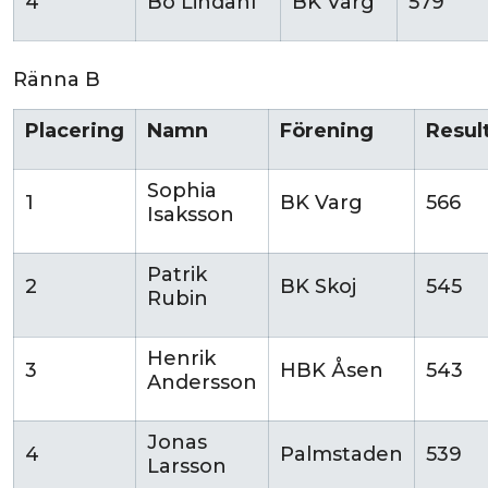
4
Bo Lindahl
BK Varg
579
Ränna B
Placering
Namn
Förening
Resul
Sophia
1
BK Varg
566
Isaksson
Patrik
2
BK Skoj
545
Rubin
Henrik
3
HBK Åsen
543
Andersson
Jonas
4
Palmstaden
539
Larsson