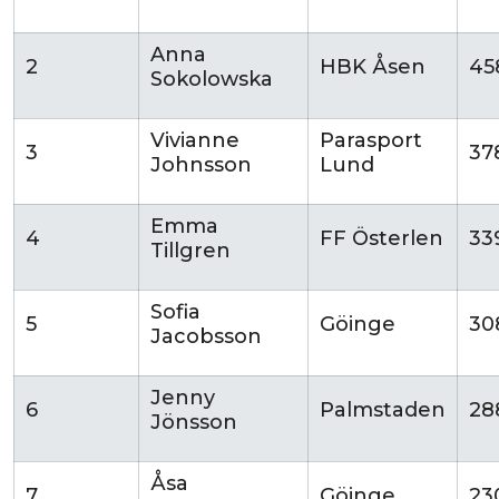
Anna
2
HBK Åsen
45
Sokolowska
Vivianne
Parasport
3
37
Johnsson
Lund
Emma
4
FF Österlen
33
Tillgren
Sofia
5
Göinge
30
Jacobsson
Jenny
6
Palmstaden
28
Jönsson
Åsa
7
Göinge
23