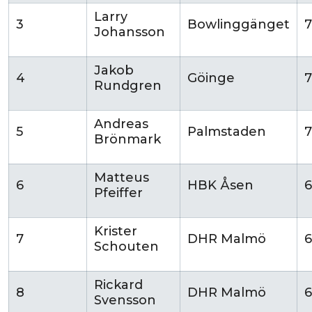
Larry
3
Bowlinggänget
7
Johansson
Jakob
4
Göinge
7
Rundgren
Andreas
5
Palmstaden
7
Brönmark
Matteus
6
HBK Åsen
6
Pfeiffer
Krister
7
DHR Malmö
Schouten
Rickard
8
DHR Malmö
6
Svensson