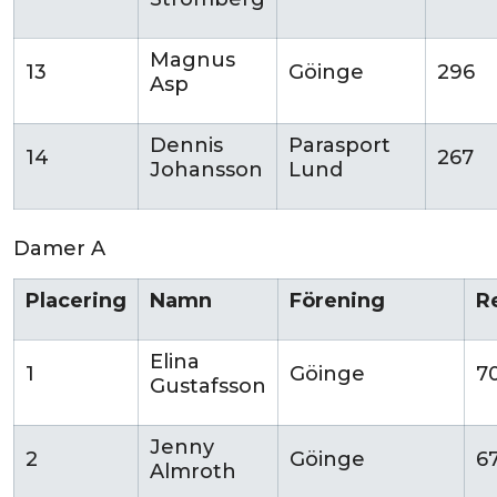
Magnus
13
Göinge
296
Asp
Dennis
Parasport
14
267
Johansson
Lund
Damer A
Placering
Namn
Förening
R
Elina
1
Göinge
7
Gustafsson
Jenny
2
Göinge
6
Almroth