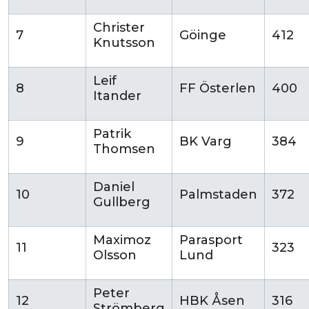
Christer
7
Göinge
412
Knutsson
Leif
8
FF Österlen
400
Itander
Patrik
9
BK Varg
384
Thomsen
Daniel
10
Palmstaden
372
Gullberg
Maximoz
Parasport
11
323
Olsson
Lund
Peter
12
HBK Åsen
316
Strömberg