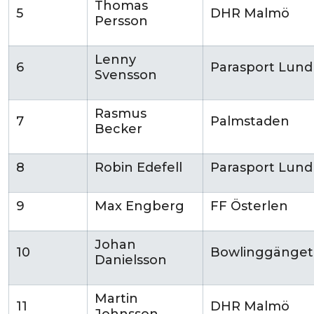
Thomas
5
DHR Malmö
Persson
Lenny
6
Parasport Lund
Svensson
Rasmus
7
Palmstaden
Becker
8
Robin Edefell
Parasport Lund
9
Max Engberg
FF Österlen
Johan
10
Bowlinggänget
Danielsson
Martin
11
DHR Malmö