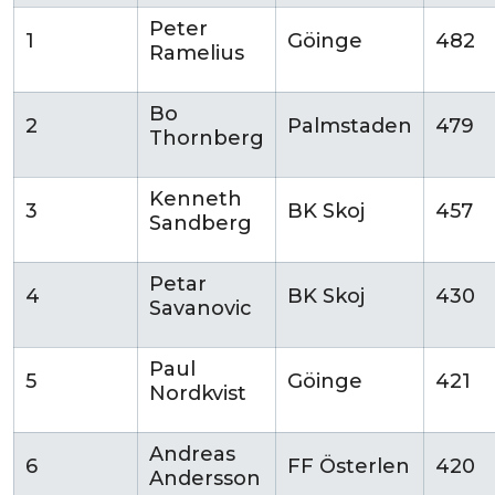
Peter
1
Göinge
482
Ramelius
Bo
2
Palmstaden
479
Thornberg
Kenneth
3
BK Skoj
457
Sandberg
Petar
4
BK Skoj
430
Savanovic
Paul
5
Göinge
421
Nordkvist
Andreas
6
FF Österlen
420
Andersson