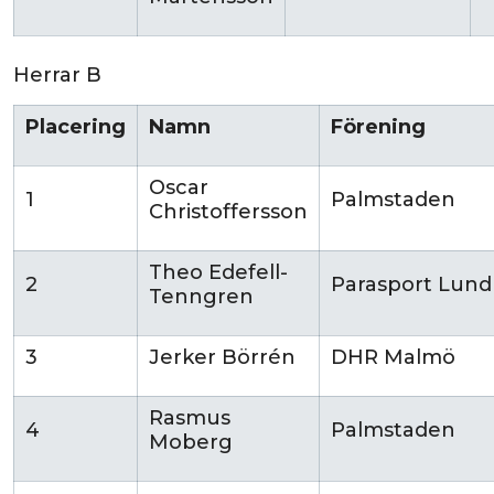
Herrar B
Placering
Namn
Förening
Oscar
1
Palmstaden
Christoffersson
Theo Edefell-
2
Parasport Lund
Tenngren
3
Jerker Börrén
DHR Malmö
Rasmus
4
Palmstaden
Moberg