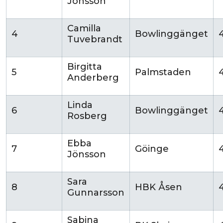
Jönsson
Camilla
4
Bowlinggänget
Tuvebrandt
Birgitta
5
Palmstaden
Anderberg
Linda
6
Bowlinggänget
Rosberg
Ebba
7
Göinge
Jönsson
Sara
8
HBK Åsen
Gunnarsson
Sabina