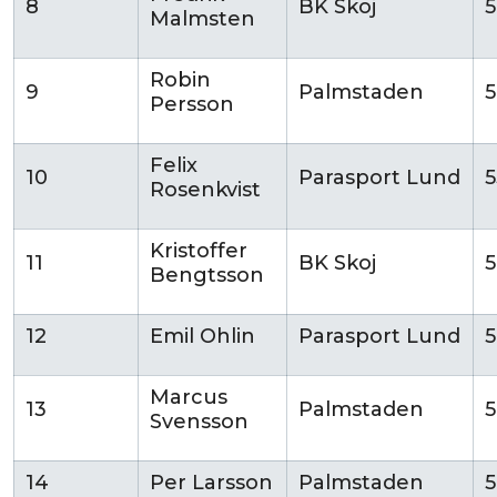
8
BK Skoj
Malmsten
Robin
9
Palmstaden
Persson
Felix
10
Parasport Lund
5
Rosenkvist
Kristoffer
11
BK Skoj
5
Bengtsson
12
Emil Ohlin
Parasport Lund
5
Marcus
13
Palmstaden
5
Svensson
14
Per Larsson
Palmstaden