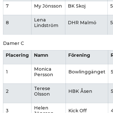
7
My Jönsson
BK Skoj
5
Lena
8
DHR Malmö
5
Lindström
Damer C
Placering
Namn
Förening
Monica
1
Bowlinggänget
Persson
Terese
2
HBK Åsen
Olsson
Helen
3
Kick Off