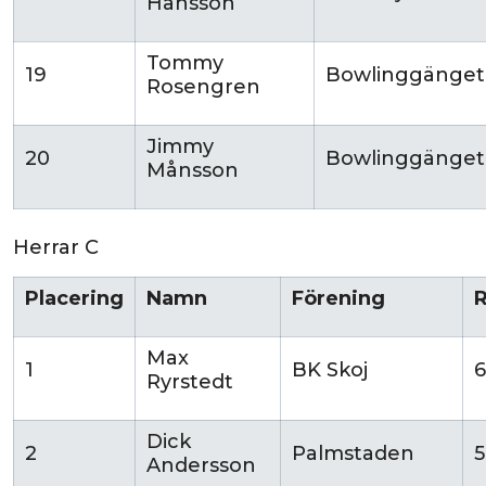
Hansson
Tommy
19
Bowlinggänget
Rosengren
Jimmy
20
Bowlinggänget
Månsson
Herrar C
Placering
Namn
Förening
R
Max
1
BK Skoj
6
Ryrstedt
Dick
2
Palmstaden
Andersson