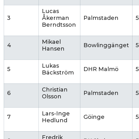
Lucas
3
Åkerman
Palmstaden
5
Berndtsson
Mikael
4
Bowlinggänget
5
Hansen
Lukas
5
DHR Malmö
5
Bäckström
Christian
6
Palmstaden
5
Olsson
Lars-Inge
7
Göinge
Hedlund
Fredrik