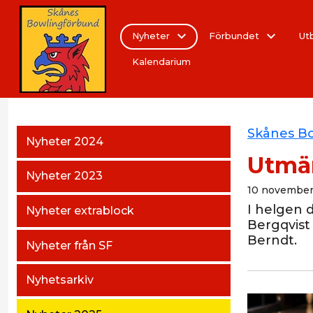
Nyheter
Förbundet
Ut
Kalendarium
Skånes B
Nyheter 2024
Utmär
Nyheter 2023
10 november
I helgen d
Nyheter extrablock
Bergqvist
Berndt.
Nyheter från SF
Nyhetsarkiv