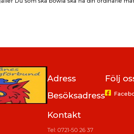
 gäller Du som ska bowla ska ha din ordinarie ma
Adress
Följ os
Besöksadress
Faceb
Kontakt
Tel: 0721-50 26 37