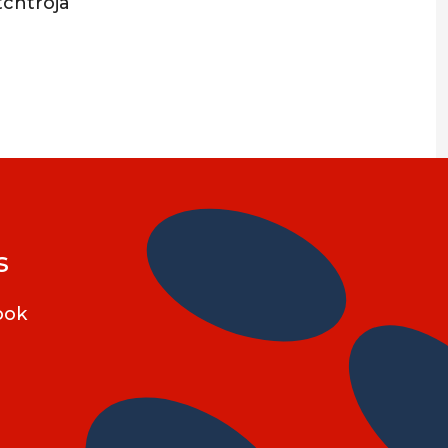
tchtröja
s
ook