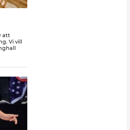
 att
 Vi vill
nghall