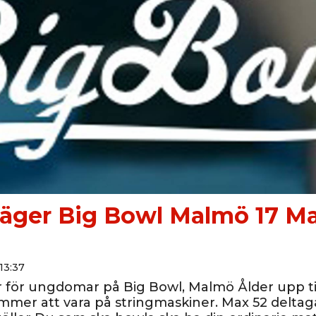
äger Big Bowl Malmö 17 Ma
13:37
 för ungdomar på Big Bowl, Malmö Ålder upp til
mmer att vara på stringmaskiner. Max 52 deltaga