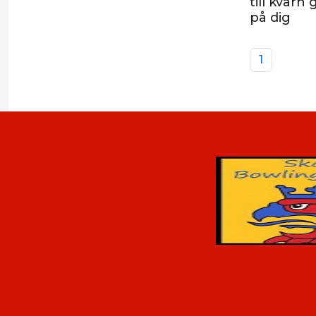
till kvarn
på dig
1