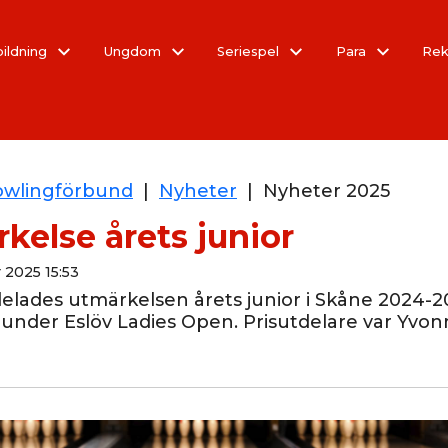
bildning
Ungdom
Seriespel
Para
Rek
owlingförbund
|
Nyheter
|
Nyheter 2025
kelse årets junior
 2025 15:53
elades utmärkelsen årets junior i Skåne 2024-202
 under Eslöv Ladies Open. Prisutdelare var Yvo