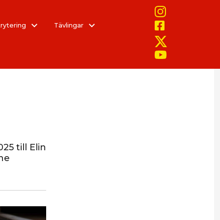
rytering
Tävlingar
5 till Elin
nne