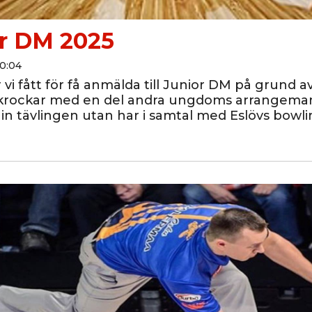
r DM 2025
10:04
 vi fått för få anmälda till Junior DM på grund av
rockar med en del andra ungdoms arrangemang.
a in tävlingen utan har i samtal med Eslövs bowli