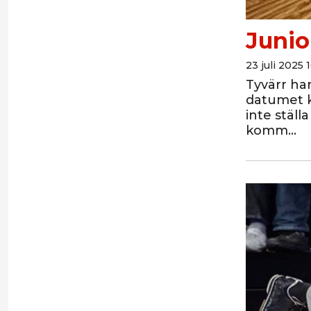
Junio
23 juli 2025 
Tyvärr har
datumet k
inte ställ
komm…