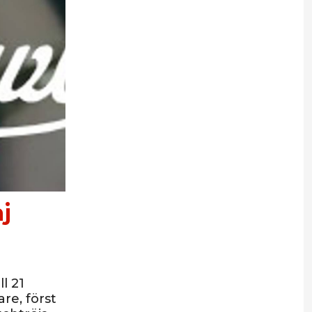
j
l 21
re, först