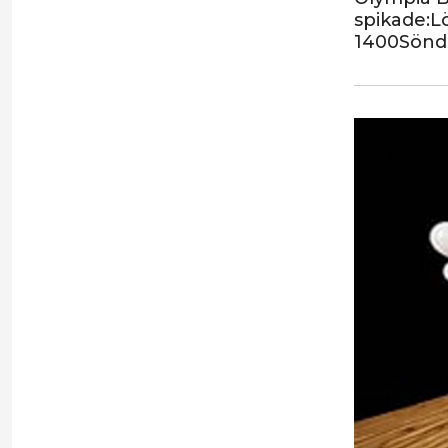
spikade:L
1400Sönda