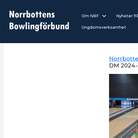
Om NBF
Nyheter f
Ungdomsverksamhet
Norrbott
DM 2024-