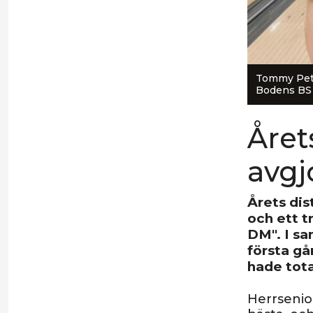
Tommy Pete
Bodens BS
Året
avgj
Årets dis
och ett t
DM". I s
första gå
hade tota
Herrsenio