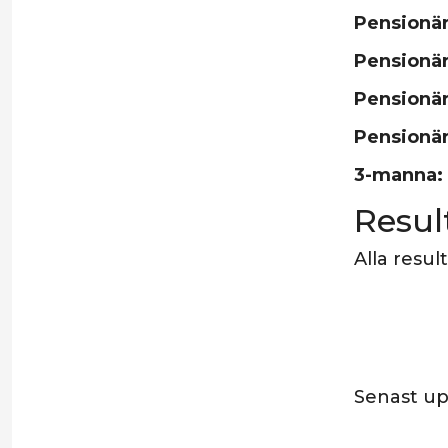
Pensionä
Pensionä
Pensionä
Pensionär
3-manna:
Resul
Alla resul
Senast u