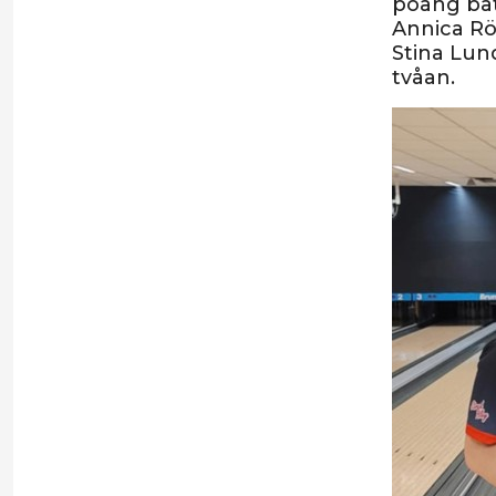
poäng bät
Annica Rön
Stina Lun
tvåan.