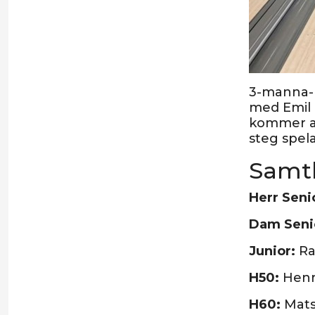
3-manna-D
med Emil 
kommer at
steg spela
Samtl
Herr Seni
Dam Seni
Junior:
Ra
H50:
Henr
H60:
Mats