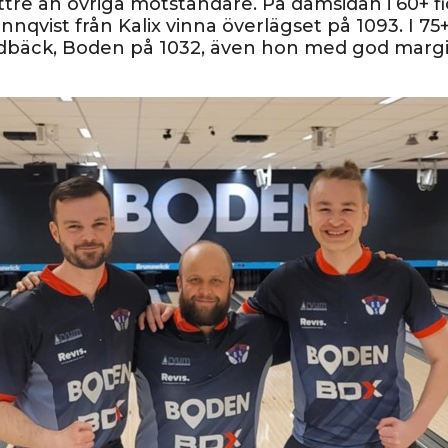
tre än övriga motståndare. På damsidan i 60+ fic
nqvist från Kalix vinna överlägset på 1093. I 75
dbäck, Boden på 1032, även hon med god margi