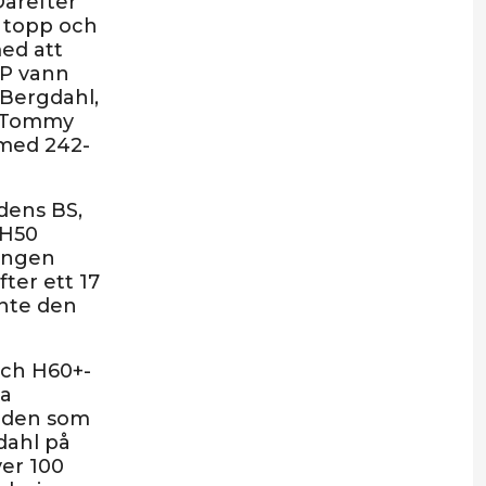
Därefter
i topp och
ed att
TP vann
 Bergdahl,
s Tommy
med 242-
dens BS,
 H50
ringen
ter ett 17
inte den
och H60+-
ga
Boden som
dahl på
ver 100