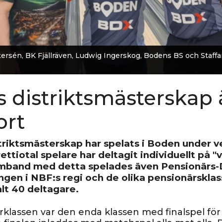
rsén, BK Fjällräven, Ludwig Ingerskog, Bodens BS och Staffa
s distriktsmästerskap 
ort
triktsmästerskap har spelats i Boden under 
rettiotal spelare har deltagit individuellt på "
amband med detta spelades även Pensionärs-
ngen i NBF:s regi och de olika pensionärskla
lt 40 deltagare.
rklassen var den enda klassen med finalspel för