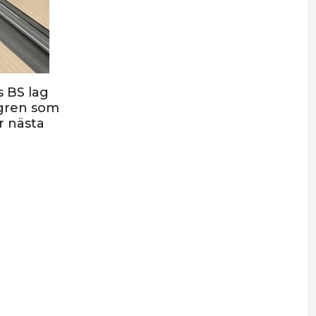
 BS lag
dgren som
r nästa