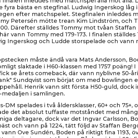
h finalen inleddes med matchspel alla mot alla. 
e fyra bästa en stegfinal. Ludwig Ingerskog låg 
tegen efter matchspelet. Stegfinalen inleddes m
my Petersén mötte trean Kim Lindström, och 
00. Därefter ställdes Tommy mot tvåan Staffan
här vann Tommy med 179-173. I finalen ställde
g Ingerskog och Ludde storspelade och vann 
opstecken måste ändå vara Mats Andersson, Bo
omligt slaktade i H60-klassen med 1757 poäng! I
 fick se årets comeback, där vann nyblivne 50-å
ank" Sundqvist som börjat om med bowlingen ef
ppehåll. Henrik vann sitt första H50-guld, dock 
-medaljen i samlingen.
s-DM spelades i två åldersklasser, 60+ och 75+, 
ade det absolut tuffaste motståndet med mån
ga deltagare, dock var det Ingvar Carlsson, 
äst och vann på 1224, tätt följd av Staffan Berg
+ vann Ove Sundén, Boden på riktigt fina 1193, ö