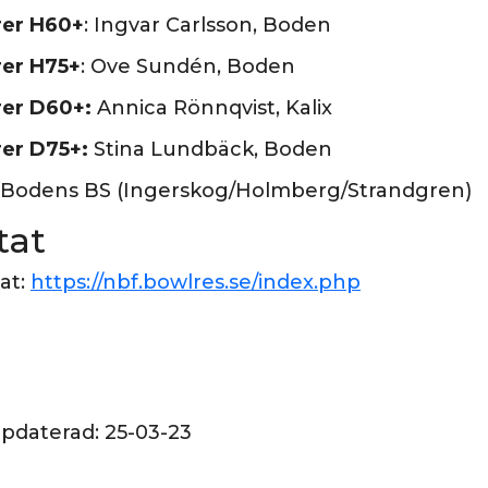
rer H60+
: Ingvar Carlsson, Boden
rer H75+
: Ove Sundén, Boden
rer D60+:
Annica Rönnqvist, Kalix
er D75+:
Stina Lundbäck, Boden
Bodens BS (Ingerskog/Holmberg/Strandgren)
tat
tat:
https://nbf.bowlres.se/index.php
ppdaterad:
25-03-23