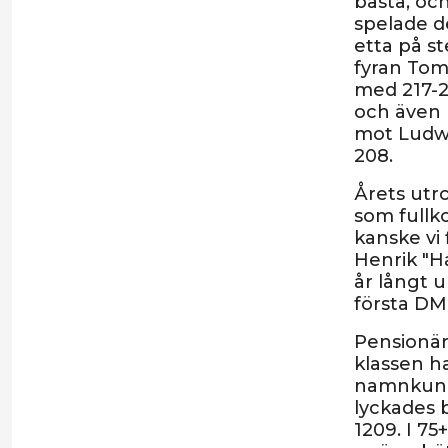
bästa, oc
spelade d
etta på s
fyran Tom
med 217-2
och även 
mot Ludwi
208.
Årets utr
som fullk
kanske vi
Henrik "H
år långt u
första DM
Pensionär
klassen h
namnkunni
lyckades b
1209. I 75