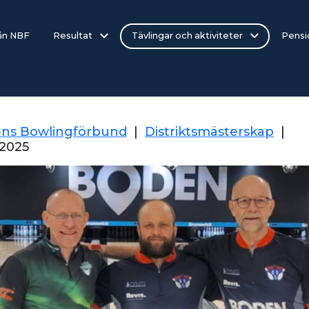
rån NBF
Resultat
Tävlingar och aktiviteter
Pensi
ens Bowlingförbund
|
Distriktsmästerskap
|
2025