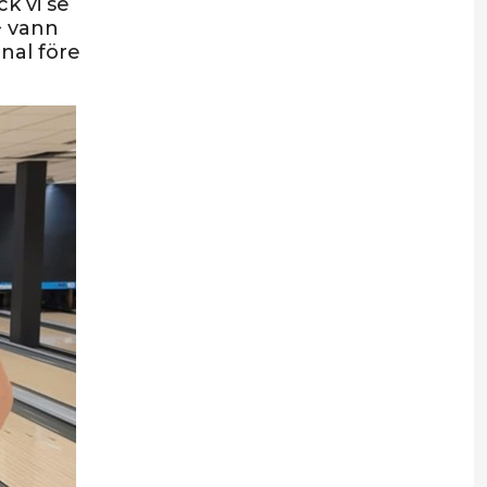
k vi se
+ vann
nal före