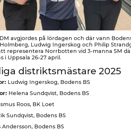
M avgjordes på lördagen och där vann Bodens
Holmberg, Ludwig Ingerskog och Philip Stran
t representera Norrbotten vid 3-manna SM dä
s i Uppsala 26-27 april.
iga distriktsmästare 2025
or:
Ludwig Ingerskog, Bodens BS
or:
Helena Sundqvist, Bodens BS
smus Roos, BK Loet
ik Sundqvist, Bodens BS
 Andersson, Bodens BS