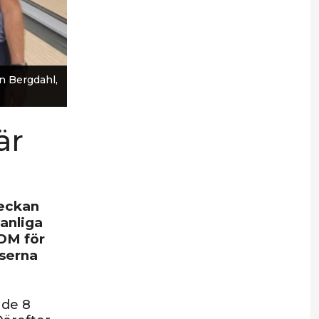
n Bergdahl,
är
veckan
vanliga
DM för
sserna
 de 8