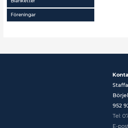
Blanketter
Föreningar
Konta
Staff
Börje
952 92
Tel: 
E-pos