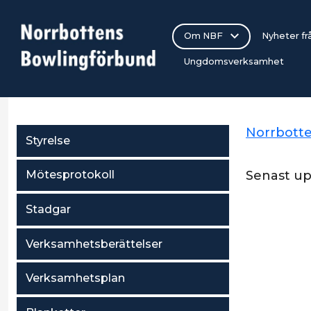
Om NBF
Nyheter f
Ungdomsverksamhet
Norrbott
Styrelse
Senast u
Mötesprotokoll
Stadgar
Verksamhetsberättelser
Verksamhetsplan