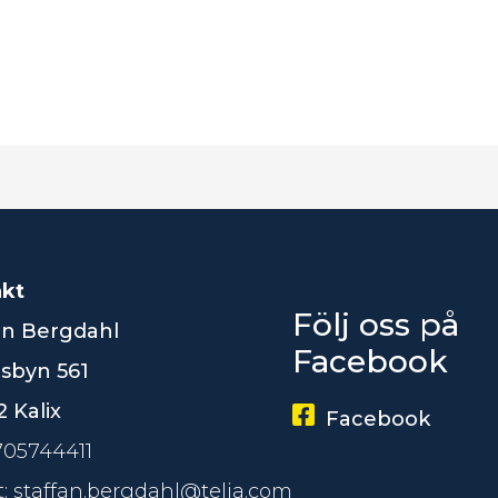
kt
Följ oss på
an Bergdahl
Facebook
lsbyn 561
 Kalix
Facebook
0705744411
t: staffan.bergdahl@telia.com