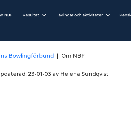
rån NBF
Resultat
Tävlingar och aktiviteter
Pensi
ens Bowlingförbund
|
Om NBF
ppdaterad:
23-01-03
av
Helena Sundqvist