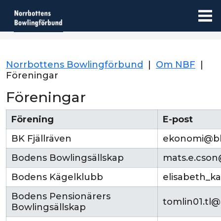
Norrbottens Bowlingförbund
|
Om NBF
|
Föreningar
Föreningar
Förening
E-post
BK Fjällräven
ekonomi@bkf
Bodens Bowlingsällskap
mats.e.cso
Bodens Kägelklubb
elisabeth_k
Bodens Pensionärers
tomlin01.tl
Bowlingsällskap