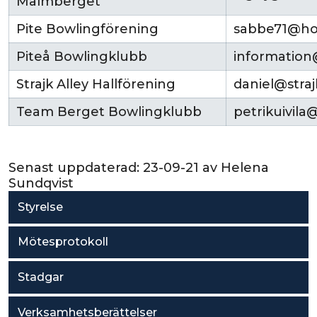
Malmberget
Pite Bowlingförening
sabbe71@ho
Piteå Bowlingklubb
information
Strajk Alley Hallförening
daniel@straj
Team Berget Bowlingklubb
petrikuivil
Senast uppdaterad:
23-09-21
av
Helena
Sundqvist
Styrelse
Mötesprotokoll
Stadgar
Verksamhetsberättelser