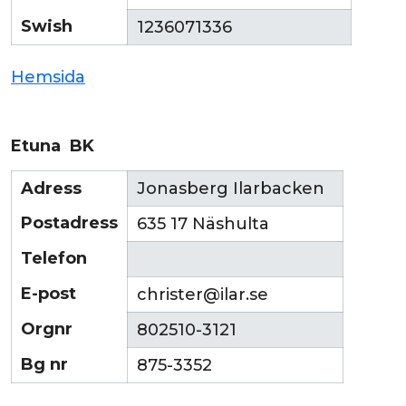
Swish
1236071336
Hemsida
Etuna BK
Adress
Jonasberg Ilarbacken
Postadress
635 17 Näshulta
Telefon
E-post
christer@ilar.se
Orgnr
802510-3121
Bg nr
875-3352