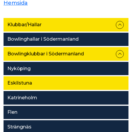
Hemsida
Klubbar/Hallar
Bowlinghallar i Södermanland
Bowlingklubbar i Södermanland
Nyköping
Eskilstuna
Katrineholm
Flen
Strängnäs