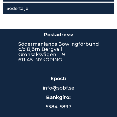
Södertälje
Postadress:
Södermanlands Bowlingförbund
c/o Björn Bergvall
Grönsaksvägen 119
611 45 NYKÖPING
Epost:
info@sobf.se
Bankgiro:
5384-5897