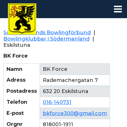
Södermanlands Bowlingförbund
|
Bowlingklubbar i Södermanland
|
Eskilstuna
BK Force
Namn
BK Force
Adress
Rademachergatan 7
Postadress
632 20 Eskilstuna
Telefon
016-140731
E-post
bkforce300@gmail.com
Orgnr
818001-1911