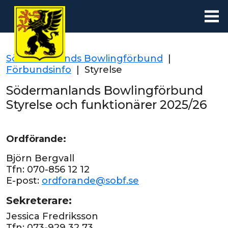
Södermanlands Bowlingförbund
|
Förbundsinfo
|
Styrelse
Södermanlands Bowlingförbund
Styrelse och funktionärer 2025/26
Ordförande:
Björn Bergvall
Tfn: 070-856 12 12
E-post:
ordforande@sobf.se
Sekreterare:
Jessica Fredriksson
Tfn: 073-929 32 73