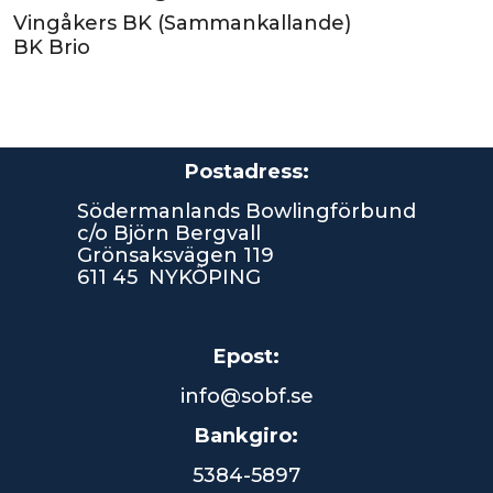
Vingåkers BK (Sammankallande)
BK Brio
Postadress:
Södermanlands Bowlingförbund
c/o Björn Bergvall
Grönsaksvägen 119
611 45 NYKÖPING
Epost:
info@sobf.se
Bankgiro:
5384-5897