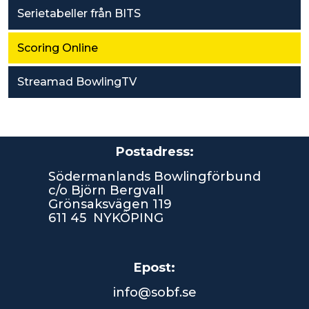
Serietabeller från BITS
Scoring Online
Streamad BowlingTV
Postadress:
Södermanlands Bowlingförbund
c/o Björn Bergvall
Grönsaksvägen 119
611 45 NYKÖPING
Epost:
info@sobf.se