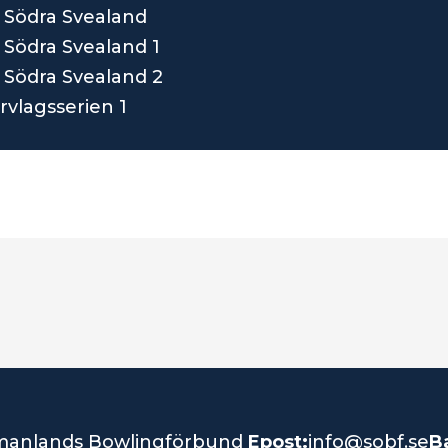
2 Södra Svealand
3 Södra Svealand 1
3 Södra Svealand 2
rvlagsserien 1
manlands Bowlingförbund
Epost:
info@sobf.se
B