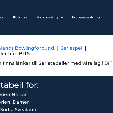
Utbildning
Parabowling
Förbundsinfo
lands Bowlingförbund
|
Seriespel
|
ler från BITS
finns länkar till Serietabeller med våra lag i BIT
tabell för:
erien Herrar
serien, Damer
1 Södra Svealand