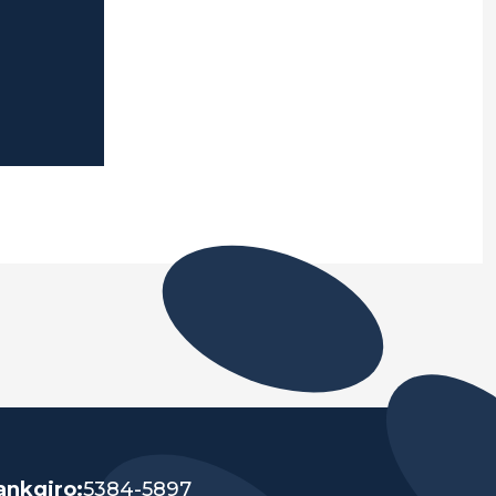
ankgiro:
5384-5897