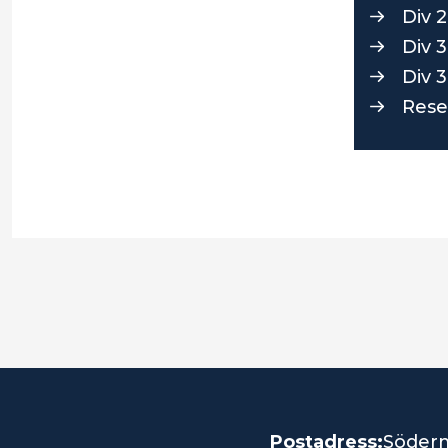
Div 
Div 
Div 
Rese
Postadress:
Söder