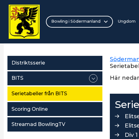
Bowling i Södermanland
Ungdom
Söderman
Distriktsserie
Serietabel
Här nedan 
BITS
Serietabeller från BITS
Serie
Scoring Online
Elits
Streamad BowlingTV
Elit
Div 