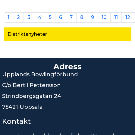
1
2
3
4
5
6
7
8
9
10
11
12
Distriktsnyheter
Adress
Upplands Bowlingförbund
C/o Bertil Pettersson
Strindbergsgatan 24
75421 Uppsala
Kontakt