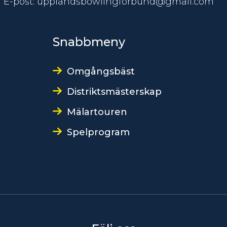
E-post: upplandsbowlingforbund@gmail.com
Snabbmeny
Omgångsbäst
Distriktsmästerskap
Mälartouren
Spelprogram