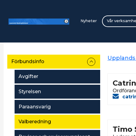
Nyheter
Vår verksamh
Upplands
Förbundsinfo
Avgifter
Catri
Ordföran
Styrelsen
catr
Paraansvarig
Valberedning
Timo 