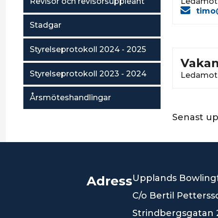
Revisor och revisorsuppleant
Ledamot 
timo
Stadgar
Styrelseprotokoll 2024 - 2025
Vaka
Styrelseprotokoll 2023 - 2024
Ledamot 
Årsmöteshandlingar
Senast u
Upplands Bowling
Adress
C/o Bertil Petters
Strindbergsgatan 