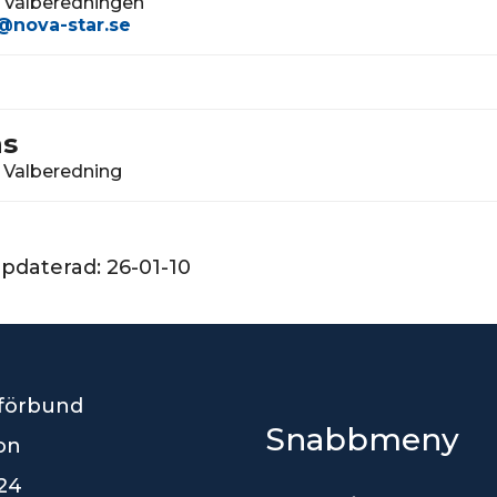
Valberedningen
@nova-star.se
ns
Valberedning
ppdaterad:
26-01-10
förbund
Snabbmeny
son
24