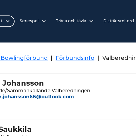
et
Seriespel
Träna och tävla
Distriktsrekord
 Bowlingförbund
|
Förbundsinfo
|
Valberedni
n Johansson
de/Sammankallande Valberedningen
in.johansson66@outlook.com
Saukkila