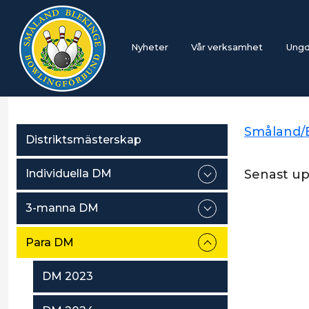
Nyheter
Vår verksamhet
Ung
Småland/
Distriktsmästerskap
Senast u
Individuella DM
3-manna DM
Para DM
DM 2023