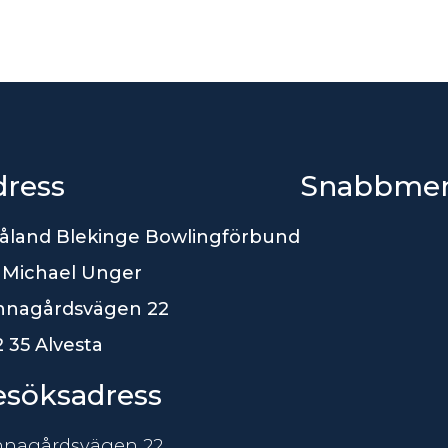
dress
Snabbme
åland Blekinge Bowlingförbund
 Michael Unger
nnagårdsvägen 22
 35 Alvesta
esöksadress
nnagårdsvägen 22