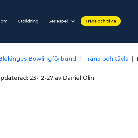
dom
Utbildning
Seriespel
Träna och tävla
Blekinges Bowlingförbund
|
Träna och tävla
|
ppdaterad:
23-12-27
av
Daniel Olin