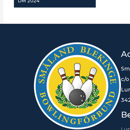
DM 2024
A
Sm
c/o
Lu
342
B
Lu