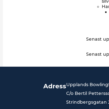
sil
Har
Senast up
Senast u
Upplands Bowling
Adress
C/o Bertil Petters
Strindbergsgatan 