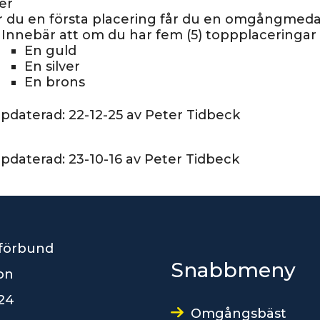
ver
 du en första placering får du en omgångmedalj
Innebär att om du har fem (5) toppplaceringar 
En guld
En silver
En brons
pdaterad:
22-12-25
av
Peter Tidbeck
ppdaterad:
23-10-16
av
Peter Tidbeck
förbund
Snabbmeny
son
24
Omgångsbäst