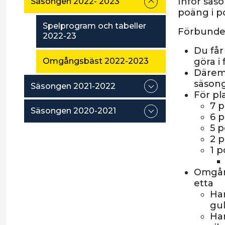
Inför säs
Säsongen 2022- 2023
poäng i 
Spelprogram och tabeller
Förbundet
2022-23
Du får
Omgångsbäst 2022-2023
göra i 
Däremo
säsong
Säsongen 2021-2022
För pl
7 p
Säsongen 2020-2021
6 p
5 p
2 p
1 p
Omgång
etta
Har
gu
Har