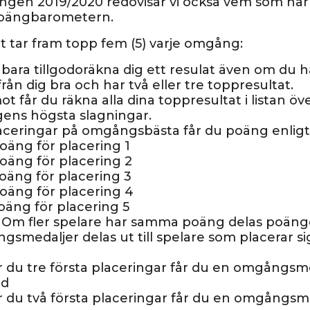
ongen 2019/2020 redovisar vi också vem som har t
poängbarometern.
 tar fram topp fem (5) varje omgång:
 bara tillgodoräkna dig ett resulat även om du h
från dig bra och har två eller tre toppresultat.
t får du räkna alla dina toppresultat i listan öv
ens högsta slagningar.
aceringar på omgångsbästa får du poäng enligt 
oäng för placering 1
oäng för placering 2
oäng för placering 3
oäng för placering 4
oäng för placering 5
Om fler spelare har samma poäng delas poän
smedaljer delas ut till spelare som placerar s
 du tre första placeringar får du en omgångsme
ld
 du två första placeringar får du en omgångsme