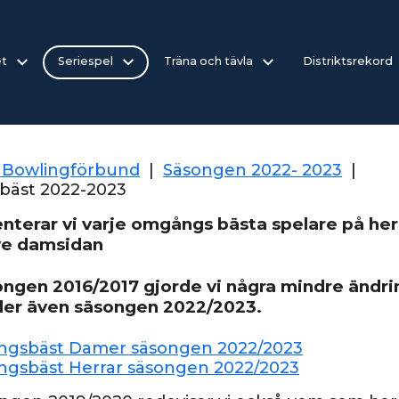
et
Seriespel
Träna och tävla
Distriktsrekord
 Bowlingförbund
|
Säsongen 2022- 2023
|
äst 2022-2023
nterar vi varje omgångs bästa spelare på her
ve damsidan
ongen 2016/2017 gjorde vi några mindre ändri
ller även säsongen 2022/2023.
gsbäst Damer säsongen 2022/2023
gsbäst Herrar säsongen 2022/2023