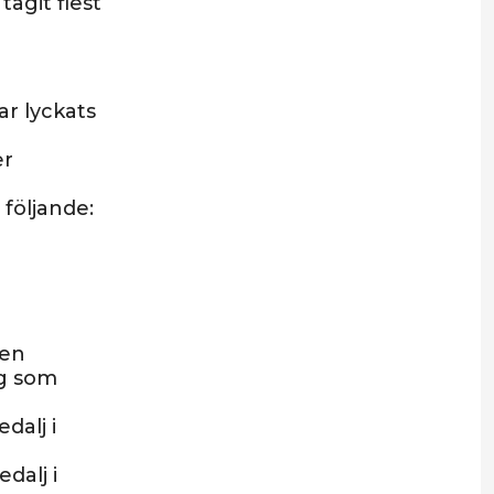
agit flest
ar lyckats
er
följande:
gen
ig som
dalj i
dalj i