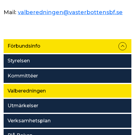
Mail:
valberedningen@vasterbottensbf.se
Förbundsinfo
Styrelsen
Kommittéer
Valberedningen
Utmärkelser
Verksamhetsplan