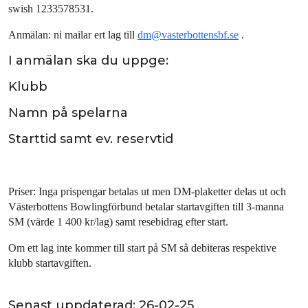
swish 1233578531.
Anmälan: ni mailar ert lag till
dm@vasterbottensbf.se
.
I anmälan ska du uppge:
Klubb
Namn på spelarna
Starttid samt ev. reservtid
Priser: Inga prispengar betalas ut men DM-plaketter delas ut och
Västerbottens Bowlingförbund betalar startavgiften till 3-manna
SM (värde 1 400 kr/lag) samt resebidrag efter start.
Om ett lag inte kommer till start på SM så debiteras respektive
klubb startavgiften.
Senast uppdaterad:
26-02-25